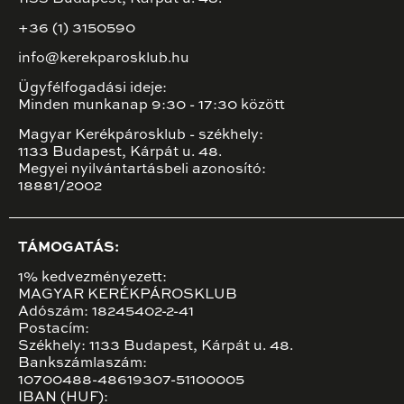
+36 (1) 3150590
info@kerekparosklub.hu
Ügyfélfogadási ideje:
Minden munkanap 9:30 - 17:30 között
Magyar Kerékpárosklub - székhely:
1133 Budapest, Kárpát u. 48.
Megyei nyilvántartásbeli azonosító:
18881/2002
TÁMOGATÁS:
1% kedvezményezett:
MAGYAR KERÉKPÁROSKLUB
Adószám: 18245402-2-41
Postacím:
Székhely: 1133 Budapest, Kárpát u. 48.
Bankszámlaszám:
10700488-48619307-51100005
IBAN (HUF):