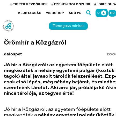
#TIPPEK KEZDŐKNEK
#EZEKEN DOLGOZUNK
#I BIKE BU
KLUBTAGSÁG
WEBSHOP
ADÓ 1%
HU
Támogass minket
Örömhír a Közgázról
dalospet
200
Jó hír a Közgázról: az egyetem főépülete előtt
megkezdték a néhány egyetemi polgár (köztük
tagok) által javasolt tárolók felszerélését. Ez 
csak első lépés, még néhány bejárat, és mindhe
szeretnénk tárolót. Aki arra jár, próbálja ki! Aki
nincs tárolója, az tegyen érte!
Jó hír a Közgázról: az egyetem főépülete előtt
megkezdték a
néhány egyetemi polgár (köztük