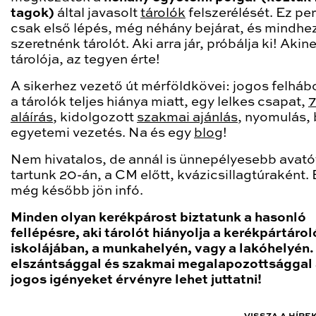
tagok)
által javasolt
tárolók
felszerélését. Ez pe
csak első lépés, még néhány bejárat, és mindhe
szeretnénk tárolót. Aki arra jár, próbálja ki! Akin
tárolója, az tegyen érte!
A sikerhez vezető út mérföldkövei: jogos felhá
a tárolók teljes hiánya miatt, egy lelkes csapat,
aláírás
, kidolgozott
szakmai ajánlás
, nyomulás, 
egyetemi vezetés. Na és egy
blog
!
Nem hivatalos, de annál is ünnepélyesebb avató
tartunk 20-án, a CM előtt, kvázicsillagtúraként. 
még később jön infó.
Minden olyan kerékpárost biztatunk a hasonló
fellépésre, aki
tárolót hiányolja a kerékpártárol
iskolájában, a munkahelyén, vagy a lakóhelyén
.
elszántsággal és szakmai megalapozottsággal
jogos igényeket érvényre lehet juttatni!