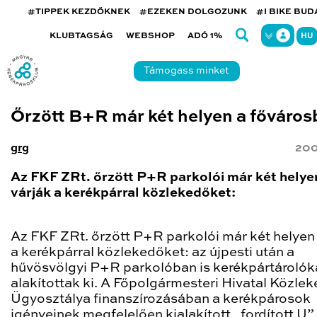
#TIPPEK KEZDŐKNEK
#EZEKEN DOLGOZUNK
#I BIKE BU
KLUBTAGSÁG
WEBSHOP
ADÓ 1%
HU
Támogass minket
Őrzött B+R már két helyen a főváros
grg
200
Az FKF ZRt. őrzött P+R parkolói már két helye
várják a kerékpárral közlekedőket:
Az FKF ZRt. őrzött P+R parkolói már két helyen
a kerékpárral közlekedőket:
az újpesti után a
hűvösvölgyi P+R parkolóban is kerékpártárolók
alakítottak ki. A Főpolgármesteri Hivatal Közlek
Ügyosztálya finanszírozásában a kerékpárosok
igényeinek megfelelően kialakított „fordított U”