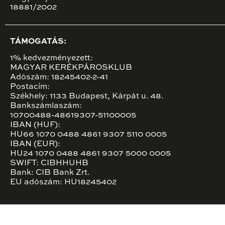
18881/2002
TÁMOGATÁS:
1% kedvezményezett:
MAGYAR KERÉKPÁROSKLUB
Adószám: 18245402-2-41
Postacím:
Székhely: 1133 Budapest, Kárpát u. 48.
Bankszámlaszám:
10700488-48619307-51100005
IBAN (HUF):
HU66 1070 0488 4861 9307 5110 0005
IBAN (EUR):
HU24 1070 0488 4861 9307 5000 0005
SWIFT: CIBHHUHB
Bank: CIB Bank Zrt.
EU adószám: HU18245402