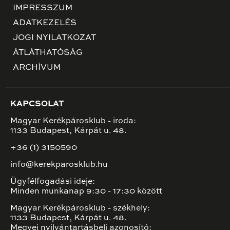
IMPRESSZUM
ADATKEZELÉS
JOGI NYILATKOZAT
ÁTLÁTHATÓSÁG
ARCHÍVUM
KAPCSOLAT
Magyar Kerékpárosklub - iroda:
1133 Budapest, Kárpát u. 48.
+36 (1) 3150590
info@kerekparosklub.hu
Ügyfélfogadási ideje:
Minden munkanap 9:30 - 17:30 között
Magyar Kerékpárosklub - székhely:
1133 Budapest, Kárpát u. 48.
Megyei nyilvántartásbeli azonosító: