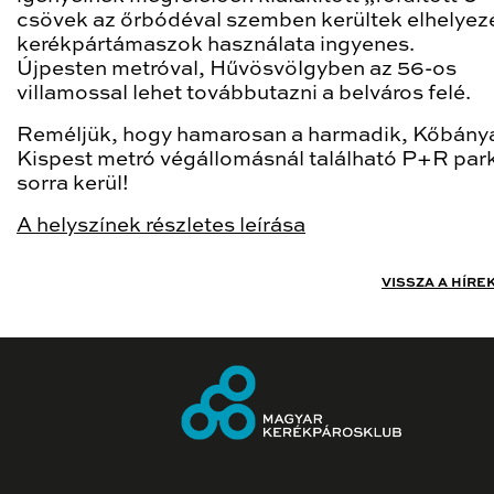
csövek az őrbódéval szemben kerültek elhelyezé
kerékpártámaszok használata ingyenes.
Újpesten metróval, Hűvösvölgyben az 56-os
villamossal lehet továbbutazni a belváros felé.
Reméljük, hogy hamarosan a harmadik, Kőbány
Kispest metró végállomásnál található P+R park
sorra kerül!
A helyszínek részletes leírása
VISSZA A HÍRE