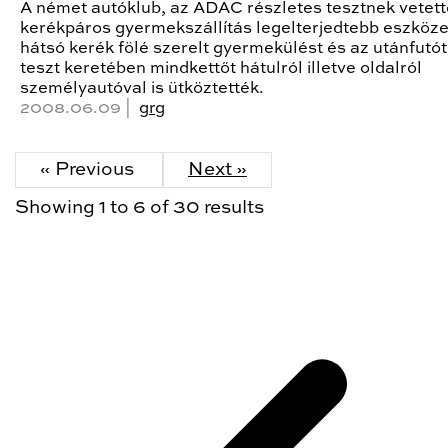
A német autóklub, az ADAC részletes tesztnek vetett
kerékpáros gyermekszállítás legelterjedtebb eszközei
hátsó kerék fölé szerelt gyermekülést és az utánfutót
teszt keretében mindkettőt hátulról illetve oldalról
személyautóval is ütköztették.
2008.06.09 |
grg
« Previous
Next »
Showing
1
to
6
of
30
results