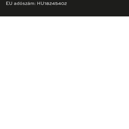
EU adószám: HU18245402