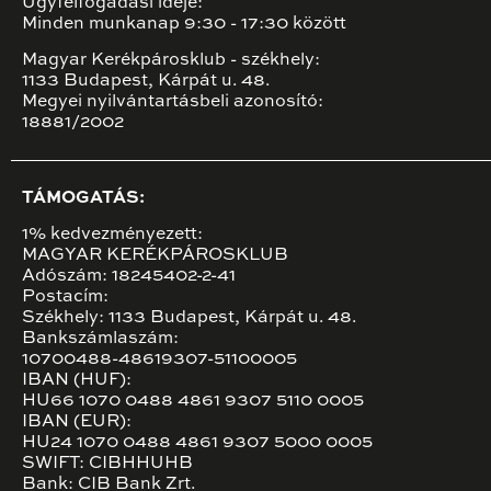
Ügyfélfogadási ideje:
Minden munkanap 9:30 - 17:30 között
Magyar Kerékpárosklub - székhely:
1133 Budapest, Kárpát u. 48.
Megyei nyilvántartásbeli azonosító:
18881/2002
TÁMOGATÁS:
1% kedvezményezett:
MAGYAR KERÉKPÁROSKLUB
Adószám: 18245402-2-41
Postacím:
Székhely: 1133 Budapest, Kárpát u. 48.
Bankszámlaszám:
10700488-48619307-51100005
IBAN (HUF):
HU66 1070 0488 4861 9307 5110 0005
IBAN (EUR):
HU24 1070 0488 4861 9307 5000 0005
SWIFT: CIBHHUHB
Bank: CIB Bank Zrt.