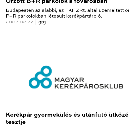
Őrzött B+R parkolók a fővárosban
Budapesten az alábbi, az FKF ZRt. által üzemeltett ő
P+R parkolókban létesült kerékpártároló.
2007.02.27 |
grg
Kerékpár gyermekülés és utánfutó ütközé
tesztje