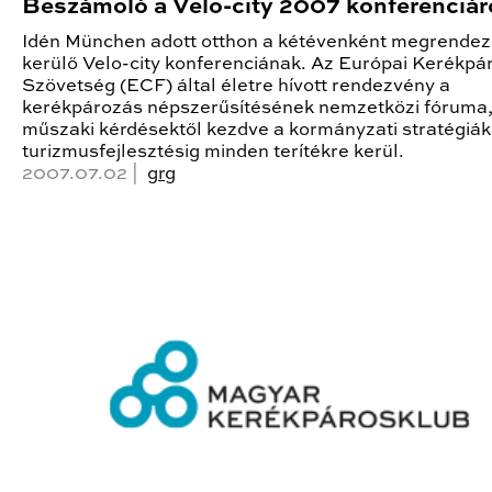
Beszámoló a Velo-city 2007 konferenciár
Idén München adott otthon a kétévenként megrende
kerülő Velo-city konferenciának. Az Európai Kerékpá
Szövetség (ECF) által életre hívott rendezvény a
kerékpározás népszerűsítésének nemzetközi fóruma,
műszaki kérdésektől kezdve a kormányzati stratégiák
turizmusfejlesztésig minden terítékre kerül.
2007.07.02 |
grg