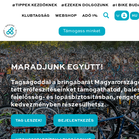
#TIPPEK KEZDŐKNEK
#EZEKEN DOLGOZUNK
#I BIKE BU
KLUBTAGSÁG
WEBSHOP
ADÓ 1%
HU
Támogass minket
MARADJUNK EGYÜTT!
Tagságoddal a bringabarát Magyarország
tett erőfeszítéseinket támogathatod, bales
felelősség- és lopásbiztosításban, renget
kedvezményben részesülhetsz.
TAG LESZEK!
BEJELENTKEZÉS