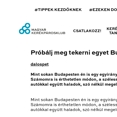
#TIPPEK KEZDŐKNEK
#EZEKEN D
KER
CSATLAKOZZ!
TA
Próbálj meg tekerni egyet 
dalospet
Mint sokan Budapesten én is egy egyirány
Számomra is érthetetlen módon, a széless
autókkal együtt haladok, szó nélkül mege
Mint sokan Budapesten én is egy egyirány
Számomra is érthetetlen módon, a széless
autókkal együtt haladok, szó nélkül mege