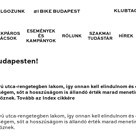
KLUBTA
OLGOZUNK
#I BIKE BUDAPEST
ESEMÉNYEK
ÉKPÁROS
SZAKMAI
ÉS
RÓLUNK
HÍREK
NÁCSOK
TUDÁSTÁR
KAMPÁNYOK
Budapesten!
ú utca-rengetegben lakom, így onnan kell elindulnom és o
égem, sőt a hosszúságom is állandó érték marad menetir
lőznek. Tovább az Index cikkére
ú utca-rengetegben lakom, így onnan kell elindulnom és o
égem, sőt a hosszúságom is állandó érték marad menetir
lőznek.