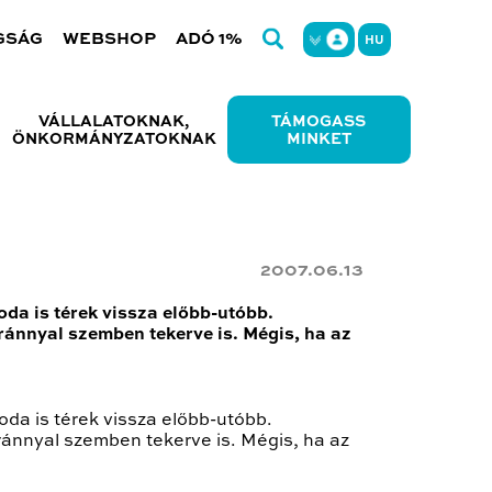
GSÁG
WEBSHOP
ADÓ 1%
HU
VÁLLALATOKNAK,
TÁMOGASS
ÖNKORMÁNYZATOKNAK
MINKET
2007.06.13
da is térek vissza előbb-utóbb.
ánnyal szemben tekerve is. Mégis, ha az
da is térek vissza előbb-utóbb.
ánnyal szemben tekerve is. Mégis, ha az