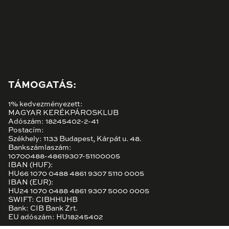
TÁMOGATÁS:
1% kedvezményezett:
MAGYAR KERÉKPÁROSKLUB
Adószám: 18245402-2-41
Postacím:
Székhely: 1133 Budapest, Kárpát u. 48.
Bankszámlaszám:
10700488-48619307-51100005
IBAN (HUF):
HU66 1070 0488 4861 9307 5110 0005
IBAN (EUR):
HU24 1070 0488 4861 9307 5000 0005
SWIFT: CIBHHUHB
Bank: CIB Bank Zrt.
EU adószám: HU18245402