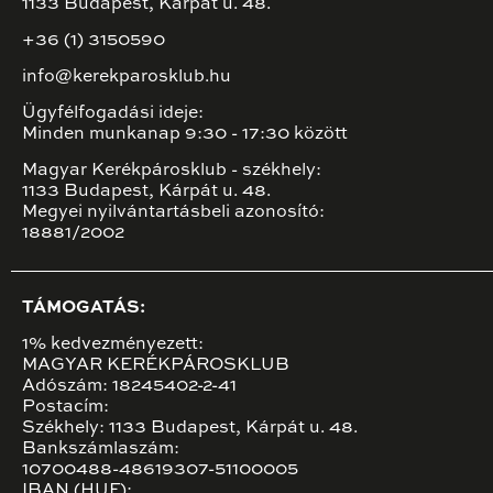
1133 Budapest, Kárpát u. 48.
+36 (1) 3150590
info@kerekparosklub.hu
Ügyfélfogadási ideje:
Minden munkanap 9:30 - 17:30 között
Magyar Kerékpárosklub - székhely:
1133 Budapest, Kárpát u. 48.
Megyei nyilvántartásbeli azonosító:
18881/2002
TÁMOGATÁS:
1% kedvezményezett:
MAGYAR KERÉKPÁROSKLUB
Adószám: 18245402-2-41
Postacím:
Székhely: 1133 Budapest, Kárpát u. 48.
Bankszámlaszám:
10700488-48619307-51100005
IBAN (HUF):