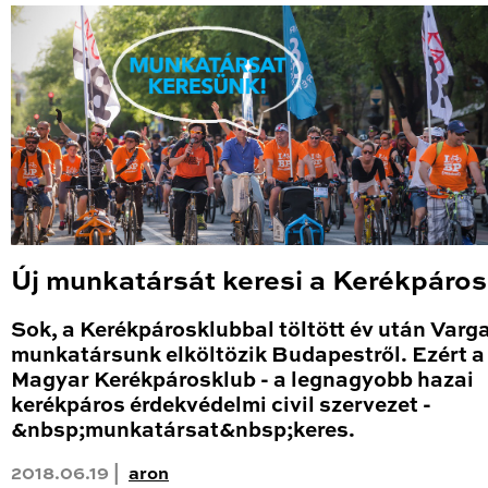
Új munkatársát keresi a Kerékpáro
Sok, a Kerékpárosklubbal töltött év után Varg
munkatársunk elköltözik Budapestről. Ezért a
Magyar Kerékpárosklub - a legnagyobb hazai
kerékpáros érdekvédelmi civil szervezet -
&nbsp;munkatársat&nbsp;keres.
2018.06.19 |
aron