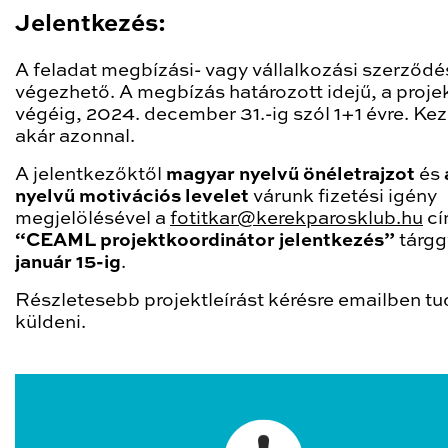
Jelentkezés:
A feladat megbízási- vagy vállalkozási szerződé
végezhető. A megbízás határozott idejű, a proje
végéig, 2024. december 31.-ig szól 1+1 évre. Ke
akár azonnal.
A jelentkezőktől
magyar nyelvű önéletrajzot
és
nyelvű motivációs levelet
várunk fizetési igény
megjelölésével a
fotitkar@kerekparosklub.hu
cí
“CEAML projektkoordinátor jelentkezés”
tárgg
január 15-ig
.
Részletesebb projektleírást kérésre emailben t
küldeni.