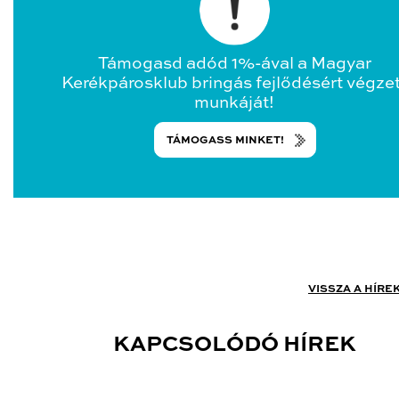
Támogasd adód 1%-ával a Magyar
Kerékpárosklub bringás fejlődésért végze
munkáját!
TÁMOGASS MINKET!
VISSZA A HÍRE
KAPCSOLÓDÓ HÍREK