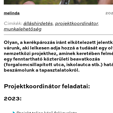
melinda
202
Cimkék:
álláshirdetés
,
projektkoordinátor
,
munkalehetőség
Olyan, a kerékpározás iránt elkötelezett jelent
várunk, aki lelkesen adja hozzá a tudását egy o
nemzetközi projekthez, aminek keretében felm
egy fenntartható közterületi beavatkozás
(forgalomcsillapított utca, iskolautca stb.) hat
beszámolunk a tapasztalatokról.
Projektkoordinátor feladatai:
2023: