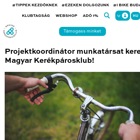
#TIPPEK KEZDŐKNEK
#EZEKEN DOLGOZUNK
#I BIKE BU
KLUBTAGSÁG
WEBSHOP
ADÓ 1%
HU
Támogass minket
Projektkoordinátor munkatársat ker
Magyar Kerékpárosklub!