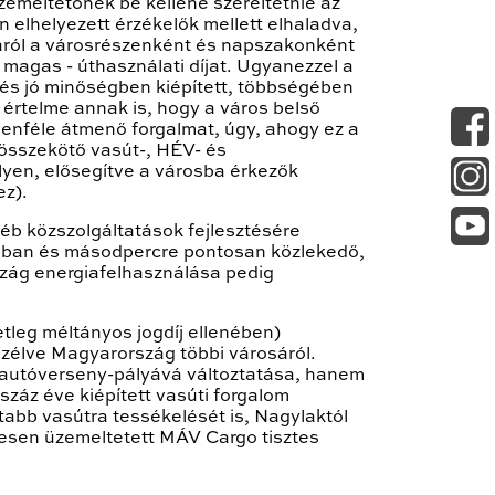
meltetőnek be kellene szereltetnie az
 elhelyezett érzékelők mellett elhaladva,
áról a városrészenként és napszakonként
 magas - úthasználati díjat. Ugyanezzel a
és jó minőségben kiépített, többségében
 értelme annak is, hogy a város belső
ndenféle átmenő forgalmat, úgy, ahogy ez a
 összekötő vasút-, HÉV- és
lyen, elősegítve a városba érkezők
z).
éb közszolgáltatások fejlesztésére
rabban és másodpercre pontosan közlekedő,
zág energiafelhasználása pedig
setleg méltányos jogdíj ellenében)
zélve Magyarország többi városáról.
g autóverseny-pályává változtatása, hanem
száz éve kiépített vasúti forgalom
abb vasútra tessékelését is, Nagylaktól
esen üzemeltetett MÁV Cargo tisztes