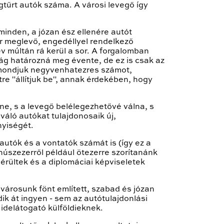
gtűrt autók száma. A városi levegő így
inden, a józan ész ellenére autót
r meglevő, engedéllyel rendelkező
v múltán rá kerül a sor. A forgalomban
ság határozná meg évente, de ez is csak az
, mondjuk negyvenhatezres számot,
re "állítjuk be", annak érdekében, hogy
e, s a levegő belélegezhetővé válna, s
váló autókat tulajdonosaik új,
nyiségét.
utók és a vontatók számát is (így ez a
úszezerről például ötezerre szorítanánk
érültek és a diplomáciai képviseletek
városunk fönt említett, szabad és józan
ik át ingyen - sem az autótulajdonlási
idelátogató külföldieknek.