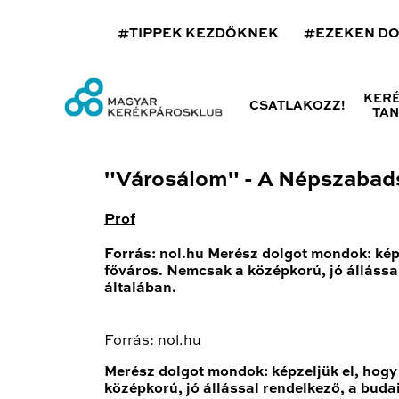
#TIPPEK KEZDŐKNEK
#EZEKEN D
KER
CSATLAKOZZ!
TA
"Városálom" - A Népszabadsá
Prof
Forrás: nol.hu Merész dolgot mondok: kép
főváros. Nemcsak a középkorú, jó állássa
általában.
Forrás:
nol.hu
Merész dolgot mondok: képzeljük el, hogy
középkorú, jó állással rendelkező, a buda