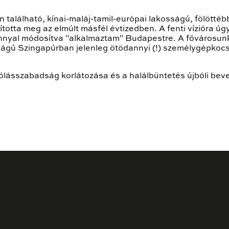
 található, kínai-maláj-tamil-európai lakosságú, fölöttéb
ította meg az elmúlt másfél évtizedben. A fenti vízióra ú
ránnyal módosítva "alkalmaztam" Budapestre. A fővárosun
ságú Szingapúrban jelenleg ötödannyi (!) személygépkocsi
ólásszabadság korlátozása és a halálbüntetés újbóli beve