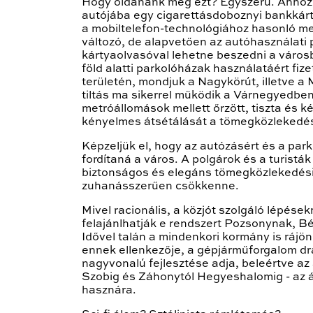
Hogy oldanánk meg ezt? Egyszerű. Ahhoz,
autójába egy cigarettásdoboznyi bankkárty
a mobiltelefon-technológiához hasonló m
változó, de alapvetően az autóhasználati p
kártyaolvasóval lehetne beszedni a város
föld alatti parkolóházak használatáért fiz
területén, mondjuk a Nagykörút, illetve a
tiltás ma sikerrel működik a Várnegyedben
metróállomások mellett őrzött, tiszta és 
kényelmes átsétálását a tömegközlekedés
Képzeljük el, hogy az autózásért és a pa
fordítaná a város. A polgárok és a turis
biztonságos és elegáns tömegközlekedési
zuhanásszerűen csökkenne.
Mivel racionális, a közjót szolgáló lépések
felajánlhatják e rendszert Pozsonynak, B
Idővel talán a mindenkori kormány is ráj
ennek ellenkezője, a gépjárműforgalom dras
nagyvonalú fejlesztése adja, beleértve a
Szobig és Záhonytól Hegyeshalomig - az 
hasznára.