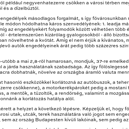
rről például negyvenhatezerre csökken a városi térben me
 és a dízelbűztől.
engedélyek másodlagos forgalmát, s így fővárosunkban m
le módon hódolhatna káros szenvedélyének: 1. leadja má
, míg az engedélyekért folyamodók között vélhetően több é
l - értelemszerűen kizárólag gyalogosokból - álló bizott
ban növelhetné a kvótát. Amíg el nem érjük a kívánatos
levő autók engedélyeinek árát pedig több százezres szint
b-utóbb a mai 2,8-ről hamarosan, mondjuk, 37-re emelkedn
l a járda használatának szabadsága. Az így fölöslegessé 
iacra dobhatnák, növelve az országba áramló valuta men
t hasonló eszközökkel korlátozná az autóbuszok, a tehera
ezerre csökkenne), a motorkerékpárokét pedig a mostani h
ás, a mentők, a tűzoltók, a rendőrség, valamint a mozgáss
vonnánk a korlátozás hatálya alól.
tt a helyzet a következő lépésre. Képzeljük el, hogy fő
osi utak, utcák, terek használatára való jogot sem enged
 sem az ország Budapesten kívüli lakóinak, sem pedig az 