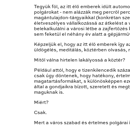
Tegyük föl, az itt élő emberek idült auto
polgárokat - nem alázzák meg percről percr
magántulajdon-tárgyaikkal (konkrétan szem
életveszélyes vállalkozássá az átkelést a
belekalkulálni a városi létbe a zajfertőzé
sem feketül el néhány év alatt a gépjármű
Képzeljük el, hogy az itt élő emberek így a
üldögélés, meditálás, köztérben olvasás, 
Mitől válna hirtelen lakályossá a köztér?
Például attól, hogy e tizenkilencedik szá
csak úgy döntenek, hogy hatékony, értelm
magatartásformákat, s különösképpen ezek
által a gondjaikra bízott, szeretett és m
maguknak is.
Miért?
Csak.
Mert a város szabad és értelmes polgárai í