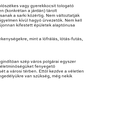
tolószékes vagy gyerekkocsit tologató
n (konkrétan a járdán) tárolt
anak a sarki közértig. Nem változtatják
figyelmen kívül hagyó úrvezetők. Nem kell
 újonnan kifestett épületek alaptónusa
ékenységekre, mint a lófrálás, lótás-futás,
egindítóan szép város polgárai egyszer
z életminőségüket fenyegető
 a városi térben. Ettől kezdve a véletlen
 engedélyükre van szükség, még nekik