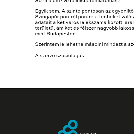
Sci-fi álom? Sztálinista rémlátomás?
Egyik sem. A szinte pontosan az egyenlítőn
Szingapúr pontról pontra a fentieket valós
adatait a két város lélekszáma közötti a
területű, ám két és félszer nagyobb lakos
mint Budapesten.
Szerintem le lehetne másolni mindezt a sz
A szerző szociológus