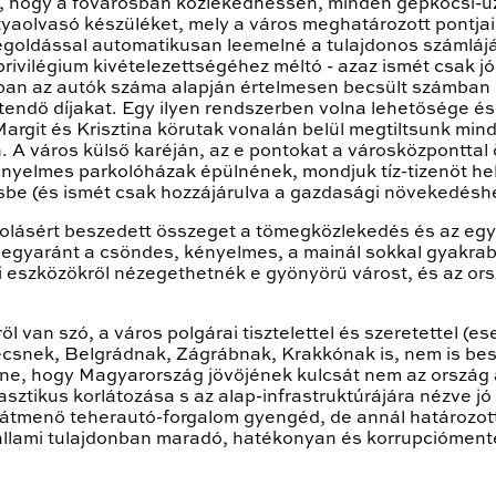
 hogy a fővárosban közlekedhessen, minden gépkocsi-üze
aolvasó készüléket, mely a város meghatározott pontjain
egoldással automatikusan leemelné a tulajdonos számláj
rivilégium kivételezettségéhez méltó - azaz ismét csak jó
ban az autók száma alapján értelmesen becsült számban 
etendő díjakat. Egy ilyen rendszerben volna lehetősége és
 Margit és Krisztina körutak vonalán belül megtiltsunk mi
. A város külső karéján, az e pontokat a városközponttal
kényelmes parkolóházak épülnének, mondjuk tíz-tizenöt he
be (és ismét csak hozzájárulva a gazdasági növekedéshe
rkolásért beszedett összeget a tömegközlekedés és az egy
ták egyaránt a csöndes, kényelmes, a mainál sokkal gyak
 eszközökről nézegethetnék e gyönyörű várost, és az ors
ről van szó, a város polgárai tisztelettel és szeretettel (e
écsnek, Belgrádnak, Zágrábnak, Krakkónak is, nem is bes
önne, hogy Magyarország jövőjének kulcsát nem az orszá
ztikus korlátozása s az alap-infrastruktúrájára nézve jó 
z átmenő teherautó-forgalom gyengéd, de annál határozott
állami tulajdonban maradó, hatékonyan és korrupcióment