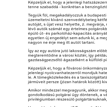
Képzeljük el, hogy a jelenlegi hatszázeze
tenne szabaddá - konkrétan a benzingőztől
Tegyük föl, megakadályozzuk a budapesti 
üzemeltetni kívánó szenvedélybeteg kétfé
autóját, s újat vesz helyette, 2. megvárja
lévő autók számát egy értelmes polgárokbó
épülő út- és parkolóház-kapacitás arányá
egyetlen új engedélyt sem adunk ki, a meg
nagyon ne érje meg itt autót tartani.
Így az egy autóra jutó lakosságszám előb
megteremtődne a városi köztér, így példáu
gazdaságpezsdítő ágazatként a külföldi p
Képzeljük el, hogy a fővárosi önkormányza
jelenlegi nyolcvanhatezerről mondjuk hat
le. A tömegközlekedés és a taxiszolgáltat
járműveit persze (józan határok között) ki
Amikor mindezzel megvagyunk, akkor megére
gondolkodású polgárai úgy döntenek, a vár
privilégiumban részesülő polgártársuknak,