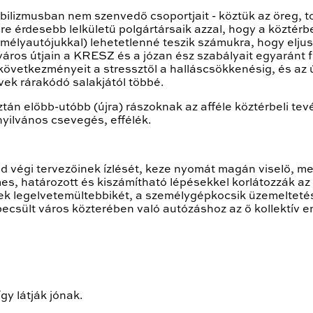
mobilizmusban nem szenvedő csoportjait - köztük az öreg, 
e érdesebb lelkületű polgártársaik azzal, hogy a köztérbe
élyautójukkal) lehetetlenné teszik számukra, hogy eljuss
 város útjain a KRESZ és a józan ész szabályait egyaránt 
s következményeit a stressztől a halláscsökkenésig, és az
vek rárakódó salakjától többé.
ztán előbb-utóbb (újra) rászoknak az afféle köztérbeli tev
nyilvános csevegés, effélék.
zad végi tervezőinek ízlését, keze nyomát magán viselő, m
es, határozott és kiszámítható lépésekkel korlátozzák a
 legelvetemültebbikét, a személygépkocsik üzemeltetését
egbecsült város közterében való autózáshoz az ő kollektív
gy látják jónak.