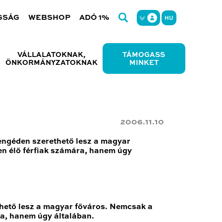
GSÁG
WEBSHOP
ADÓ 1%
HU
VÁLLALATOKNAK,
TÁMOGASS
ÖNKORMÁNYZATOKNAK
MINKET
2006.11.10
yengéden szerethető lesz a magyar
en élő férfiak számára, hanem úgy
thető lesz a magyar főváros. Nemcsak a
ra, hanem úgy általában.