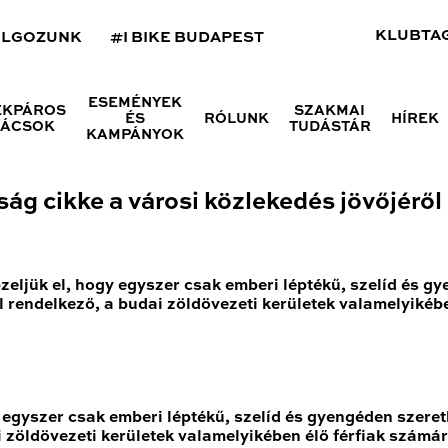
KLUBTA
OLGOZUNK
#I BIKE BUDAPEST
ESEMÉNYEK
ÉKPÁROS
SZAKMAI
ÉS
RÓLUNK
HÍREK
NÁCSOK
TUDÁSTÁR
KAMPÁNYOK
g cikke a városi közlekedés jövőjéről
zeljük el, hogy egyszer csak emberi léptékű, szelíd és g
l rendelkező, a budai zöldövezeti kerületek valamelyikéb
 egyszer csak emberi léptékű, szelíd és gyengéden szere
i zöldövezeti kerületek valamelyikében élő férfiak számá