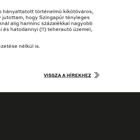
b hányattatott történelmű kikötőváros,
gy jutottam, hogy Szingapúr tényleges
knál alig harminc százalékkal nagyobb
 és hatodannyi (!!) teherautó üzemel,
zetése nélkül is.
VISSZA A HÍREKHEZ