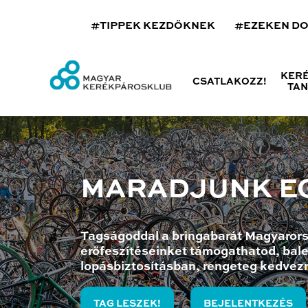
#TIPPEK KEZDŐKNEK
#EZEKEN D
KER
CSATLAKOZZ!
TA
MARADJUNK E
Tagságoddal a bringabarát Magyarors
erőfeszítéseinket támogathatod, bale
lopásbiztosításban, rengeteg kedvez
TAG LESZEK!
BEJELENTKEZÉS