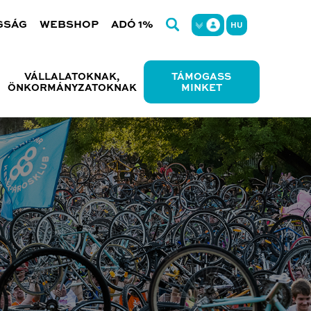
GSÁG
WEBSHOP
ADÓ 1%
HU
VÁLLALATOKNAK,
TÁMOGASS
ÖNKORMÁNYZATOKNAK
MINKET