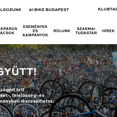
KLUBTA
OLGOZUNK
#I BIKE BUDAPEST
ESEMÉNYEK
ÉKPÁROS
SZAKMAI
ÉS
RÓLUNK
HÍREK
NÁCSOK
TUDÁSTÁR
KAMPÁNYOK
GYÜTT!
zágért tett
set-, felelősség- és
ményben részesülhetsz.