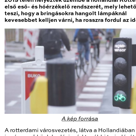
2015 telén helyezték üzembe a hollandiai Rott
első eső- és hóérzékelő rendszerét, mely lehet
teszi, hogy a bringásokra hangolt lámpáknál
kevesebbet kelljen várni, ha rosszra fordul az id
A kép forrása
A rotterdami városvezetés, látva a Hollandiába