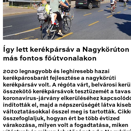
Így lett kerékpársáv a Nagykörúton
más fontos főútvonalakon
2020 legnagyobb és leghíresebb hazai
kerékpárosbarát fejlesztése a nagykörúti
kerékpársáv volt. A régóta várt, belvárosi kerü
összekötő kerékpársávok tesztüzemét a tavas
koronavírus-járvány elkerüléséhez kapcsolód
indították el, majd a népszerűségét látva kise
változtatásokkal ősszel meg is tartották. Cik
összefoglaljuk, hogyan ért be több évtized
várakozása, milyen volt a fogadtatása, miken