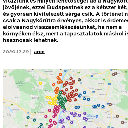
vitáztunk és milyen lehetőséget ad a Nagykör
jövőjének, ezzel Budapestnek ez a kétszer két
és gyorsan kivitelezett sárga csík. A történet
csak a Nagykörútra érvényes, akkor is érdeme
elolvasnod visszaemlékezésünket, ha nem a
környéken élsz, mert a tapasztalatok máshol i
hasznosak lehetnek.
2020.12.29 |
aron