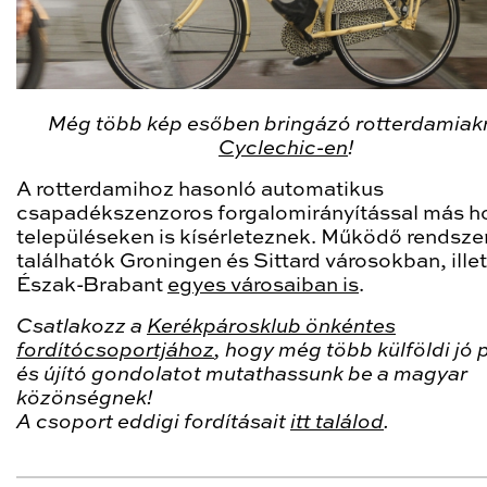
Még több kép esőben bringázó rotterdamiakr
Cyclechic-en
!
A rotterdamihoz hasonló automatikus
csapadékszenzoros forgalomirányítással más h
településeken is kísérleteznek. Működő rendsze
találhatók Groningen és Sittard városokban, ille
Észak-Brabant
egyes városaiban is
.
Csatlakozz a
Kerékpárosklub önkéntes
fordítócsoportjához
, hogy még több külföldi jó 
és újító gondolatot mutathassunk be a magyar
közönségnek!
A csoport eddigi fordításait
itt találod
.