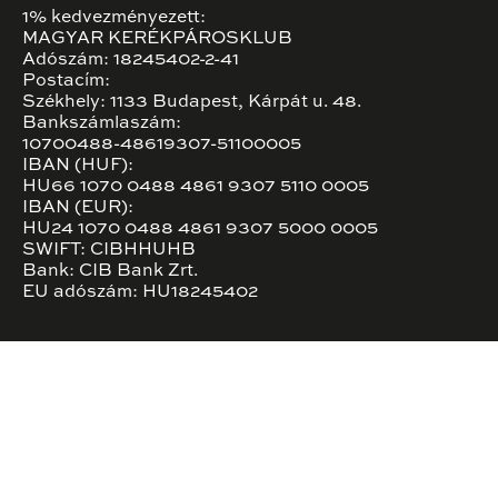
1% kedvezményezett:
MAGYAR KERÉKPÁROSKLUB
Adószám: 18245402-2-41
Postacím:
Székhely: 1133 Budapest, Kárpát u. 48.
Bankszámlaszám:
10700488-48619307-51100005
IBAN (HUF):
HU66 1070 0488 4861 9307 5110 0005
IBAN (EUR):
HU24 1070 0488 4861 9307 5000 0005
SWIFT: CIBHHUHB
Bank: CIB Bank Zrt.
EU adószám: HU18245402