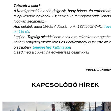
Tetszett a cikk?
A Kerékpárosklub azért dolgozik, hogy bringa- és emberbará
településeink legyenek. Ez csak a Te támogatásoddal lehet
Hogyan segíthetsz?
Add nekünk adód 1%-át! Adószámunk: 18245402-2-41.
Tová
az 1%-ról
.
Lépj be! Tagsági díjaddal nem csak a munkánkat támogatha
hanem rengeteg szolgáltatás és kedvezmény is jár érte az 
országban.
Belépéshez kattints ide
!
Oszd meg a cikket, ha egyetértesz céljainkkal!
VISSZA A HÍRE
KAPCSOLÓDÓ HÍREK