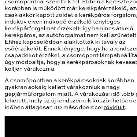
csomópontnál
szerelték fel. Ebben a keresztez
korábban is működött már kerékpárérzékelő, az
csak akkor kapott zöldet a kerékpáros forgalom,
induktív elven működő érzékelő tényleges
kerékpárforgalmat érzékelt: így ha nincs átkelő
kerékpáros, az autóforgalmat nem kell szünetelt
Ehhez kapcsolódóan alakították ki tavaly az
esőérzékelőt. Ennek lényege, hogy ha a rendsze
csapadékot érzékel, a csomópont lámpabeállítá
úgy módosítja, hogy a kerékpárosoknak kevese
kelljen várakoznia.
A csomópontban a kerékpárosoknak korábban
gyakran sokáig kellett várakozniuk a nagy
gépjárműforgalom miatt. A várakozási idő több p
lehetett, mely az új rendszernek köszönhetően 
időben átlagosan 40 másodperccel
rövidült
.