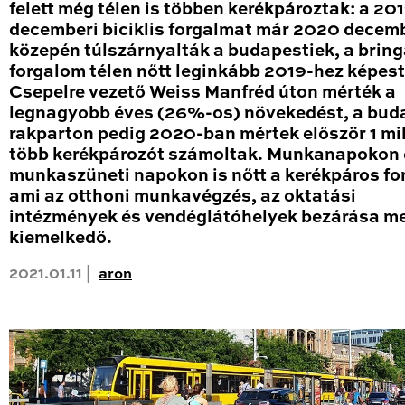
felett még télen is többen kerékpároztak: a 20
decemberi biciklis forgalmat már 2020 decem
közepén túlszárnyalták a budapestiek, a brin
forgalom télen nőtt leginkább 2019-hez képest
Csepelre vezető Weiss Manfréd úton mérték a
legnagyobb éves (26%-os) növekedést, a bud
rakparton pedig 2020-ban mértek először 1 mil
több kerékpározót számoltak. Munkanapokon 
munkaszüneti napokon is nőtt a kerékpáros fo
ami az otthoni munkavégzés, az oktatási
intézmények és vendéglátóhelyek bezárása me
kiemelkedő.
2021.01.11 |
aron