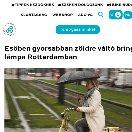
#TIPPEK KEZDŐKNEK
#EZEKEN DOLGOZUNK
#I BIKE BU
KLUBTAGSÁG
WEBSHOP
ADÓ 1%
HU
Támogass minket
Esőben gyorsabban zöldre váltó brin
lámpa Rotterdamban