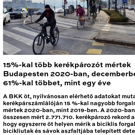
15%-kal több kerékpározót mértek
Budapesten 2020-ban, decemberb
61%-kal többet, mint egy éve
A BKK öt, nyilvánosan elérhető adatokat mut
kerékpárszámlálóján 15 %-kal nagyobb forga
mértek 2020-ban, mint 2019-ben. A 2020-ban
összesen mért 2.771.710. kerékpározó rekord a
hogy egyszerre öt helyen mérik a biciklis forga
bicikliutak és sávok aszfaltjába telepített det