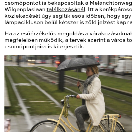
csomópontot is bekapcsoltak a Melanchtonweg
Wilgenplaslaan
találkozásánál
. Itt a kerékpáros
közlekedését úgy segítik esős időben, hogy egy
lámpacikluson belül kétszer is zöld jelzést kapn
Ha az esőérzékelős megoldás a várakozásokna
megfelelően működik, a tervek szerint a város t
csomópontjaira is kiterjesztik.