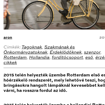
aron
20
Cimkék:
Tagoknak
,
Szakmának és
Önkormányzatoknak
,
Érdeklődőknek
,
szenzor
,
Rotterdam
,
Hollandia
,
fordítócsoport
,
eső
,
érzé
cikkek
2015 telén helyezték üzembe Rotterdam első e
hóérzékelő rendszerét, mely lehetővé teszi, ho
bringásokra hangolt lámpáknál kevesebbet kel
várni, ha rosszra fordul az idő.