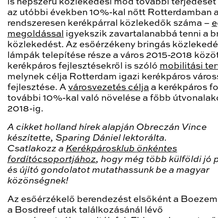
is népszerű közlekedési mód további terjedését
az utóbbi években 10%-kal nőtt Rotterdamban 
rendszeresen kerékpárral közlekedők száma –
e
megoldással
igyekszik zavartalanabbá tenni a b
közlekedést. Az esőérzékeny bringás közlekedé
lámpák telepítése része a város 2015-2018 közöt
kerékpáros fejlesztésekről is szóló
mobilitási te
melynek célja Rotterdam igazi kerékpáros város
fejlesztése. A
városvezetés célja
a kerékpáros f
további 10%-kal való növelése a főbb útvonala
2018-ig.
A cikket holland hírek alapján Obreczán Vince
készítette, Sparing Dániel lektorálta.
Csatlakozz a
Kerékpárosklub önkéntes
fordítócsoportjához
, hogy még több külföldi jó 
és újító gondolatot mutathassunk be a magyar
közönségnek!
Az esőérzékelő berendezést elsőként a Boezem
a Bosdreef utak találkozásánál lévő