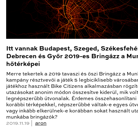
Itt vannak Budapest, Szeged, Székesfehé
Debrecen és Győr 2019-es Bringázz a Mu
hőtérképei
Merre tekertek a 2019 tavaszi és őszi Bringázz a Mu
kampány résztvevői a játék 5 legbiciklisebb városába
játékhoz használt Bike Citizens alkalmazásban rögzít
utazásokat anonim módon összesítve kiderül, mik vol
legnépszerűbb útvonalak. Érdemes összehasonlítani
korábbi térképekkel, népszerűbbé váltak-e egyes útv
vagy inkább elkerülnek-e korábban sokat használt ut
munkába bringázók?
2019.11.19 |
aron