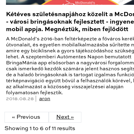
Kétéves születésnapjához közelít a McDo
- városi bringásoknak fejlesztett - ingyen
mobil appja. Megnéztük, miben fejlődött
A McDonald’s 2016-ban feltérképezte a főváros keré
útvonalait, és egyetlen mobilalkalmazásba sűrítette 
amire egy biciklisnek a gyors tájékozódáshoz szüksé
lehet. A szeptemberi Autómentes Napon bemutatott
BringaMánia app elsősorban a nagyvárosi forgalom
csak ismerkedő kezdők számára jelent hasznos segít
de a haladó bringásoknak is tartogat izgalmas funkció
térképnavigáció együtt bővül a felhasználók körével,
az alkalmazást a közösség visszajelzései alapján
folyamatosan fejlesztik.
2018.08.28 |
aron
« Previous
Next »
Showing
1
to
6
of
11
results