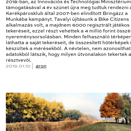
2018-ban, az Innovációs és Technológiai Minisztérium
támogatásával 4 év szünet újra meg tudtuk rendezni 
Kerékpárosklub által 2007-ben elindított Bringázz a
Munkába kampányt. Tavalyi újításunk a Bike Citizens
alkalmazás volt, a majdnem 6000 regisztrált játékos
tekeréseit, ezzel részt vehettek a 4 millió forint össz
nyereménysorsolásban. Minden felhasználó térképe
láthatta a saját tekeréseit, de összesített hőtérképek 
készültek a mérésekből. A névtelen, nem azonosítha
adatokból látszik, hogy milyen útvonalakon tekertek a
résztvevői.
2019.01.10 |
aron