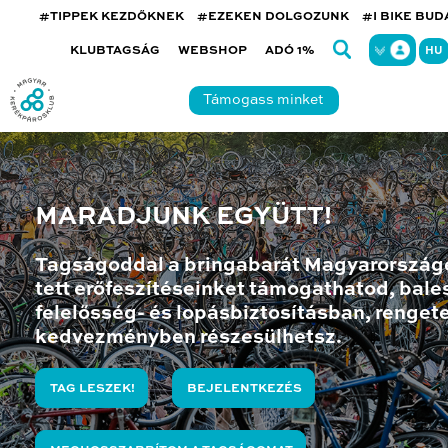
#TIPPEK KEZDŐKNEK
#EZEKEN DOLGOZUNK
#I BIKE BU
KLUBTAGSÁG
WEBSHOP
ADÓ 1%
HU
Támogass minket
MARADJUNK EGYÜTT!
Tagságoddal a bringabarát Magyarország
tett erőfeszítéseinket támogathatod, bales
felelősség- és lopásbiztosításban, renget
kedvezményben részesülhetsz.
TAG LESZEK!
BEJELENTKEZÉS