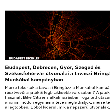
Budapest, Debrecen, Győr, Szeged és
Székesfehérvár útvonalai a tavaszi Bring
Munkába! kampányban
Merre tekertek a tavaszi Bringázz a Munkába! kampá
résztvevői a játék 5 legbiciklisebb városában? A játé
használt Bike Citizens alkalmazásban rögzített utazá
anonim módon egymásra téve megláthatjuk, merre te
a legtöbben. Ebből kiderül, mik a népszerű útvonalak