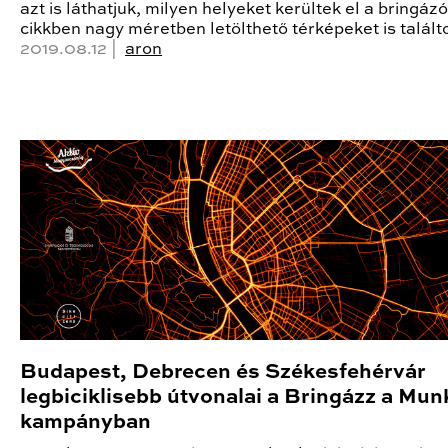
azt is láthatjuk, milyen helyeket kerültek el a bringázó
cikkben nagy méretben letölthető térképeket is talált
2019.08.12 |
aron
Budapest, Debrecen és Székesfehérvár
legbiciklisebb útvonalai a Bringázz a Mu
kampányban