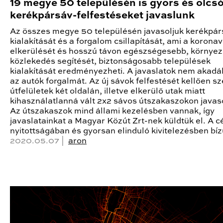
19 megye 50 településén is gyors és olcs
kerékpársáv-felfestéseket javaslunk
Az összes megye 50 településén javasoljuk kerékpá
kialakítását és a forgalom csillapítását, ami a koronav
elkerülését és hosszú távon egészségesebb, környez
közlekedés segítését, biztonságosabb települések
kialakítását eredményezheti. A javaslatok nem akadá
az autók forgalmát. Az új sávok felfestését kellően sz
útfelületek két oldalán, illetve elkerülő utak miatt
kihasználatlanná vált 2x2 sávos útszakaszokon javaso
Az útszakaszok mind állami kezelésben vannak, így
javaslatainkat a Magyar Közút Zrt-nek küldtük el. A c
nyitottságában és gyorsan elinduló kivitelezésben bíz
2020.05.07 |
aron