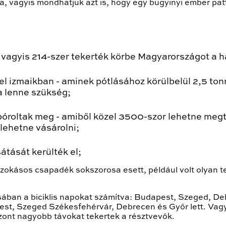
a, vagyis mondhatjuk azt is, hogy egy bugyinyi ember pa
- vagyis 214-szer tekerték körbe Magyarországot a 
 el izmaikban - aminek pótlásához körülbelül 2,5 t
a lenne szükség;
póroltak meg - amiből közel 3500-szor lehetne megt
 lehetne vásárolni;
átását kerülték el;
okásos csapadék sokszorosa esett, például volt olyan tele
sában a biciklis napokat számítva: Budapest, Szeged, De
est, Szeged Székesfehérvár, Debrecen és Győr lett. Vag
zont nagyobb távokat tekertek a résztvevők.