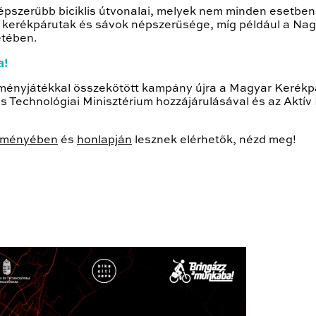
épszerűbb biciklis útvonalai, melyek nem minden esetben 
 kerékpárutak és sávok népszerűsége, míg például a Nag
etében.
a!
reményjátékkal összekötött kampány újra a Magyar Kerék
 és Technológiai Minisztérium hozzájárulásával és az Akt
eményében
és
honlapján
lesznek elérhetők, nézd meg!