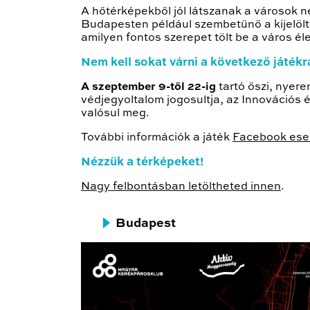
A hőtérképekből jól látszanak a városok n
Budapesten például szembetűnő a kijelölt
amilyen fontos szerepet tölt be a város él
Nem kell sokat várni a következő játékr
A szeptember 9-től 22-ig
tartó őszi, nye
védjegyoltalom jogosultja, az Innovációs
valósul meg.
További információk a játék
Facebook es
Nézzük a térképeket!
Nagy felbontásban letöltheted innen
.
Budapest