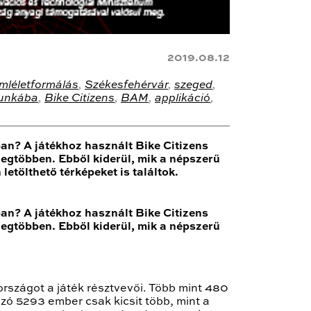
2019.08.12
mléletformálás
,
Székesfehérvár
,
szeged
,
munkába
,
Bike Citizens
,
BAM
,
applikáció
,
an? A játékhoz használt Bike Citizens
egtöbben. Ebből kiderül, mik a népszerű
letölthető térképeket is találtok.
an? A játékhoz használt Bike Citizens
egtöbben. Ebből kiderül, mik a népszerű
országot a játék résztvevői. Több mint 480
zó 5293 ember csak kicsit több, mint a