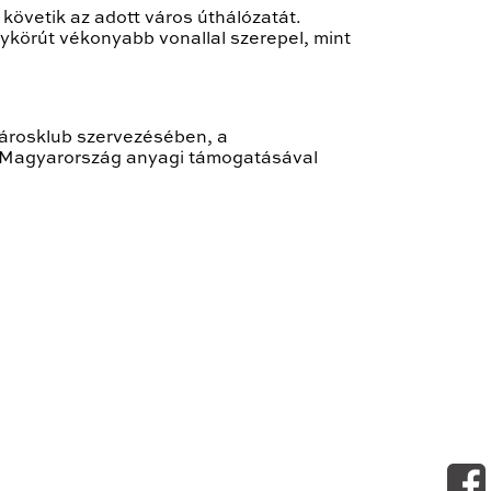
követik az adott város úthálózatát.
ykörút vékonyabb vonallal szerepel, mint
párosklub szervezésében, a
ív Magyarország anyagi támogatásával