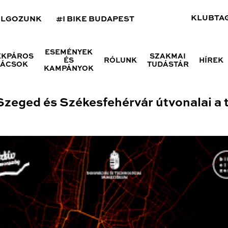
KLUBTA
OLGOZUNK
#I BIKE BUDAPEST
ESEMÉNYEK
ÉKPÁROS
SZAKMAI
ÉS
RÓLUNK
HÍREK
NÁCSOK
TUDÁSTÁR
KAMPÁNYOK
Szeged és Székesfehérvár útvonalai a 