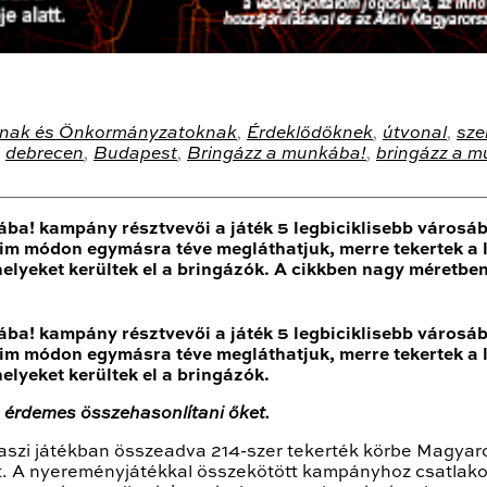
nak és Önkormányzatoknak
,
Érdeklődőknek
,
útvonal
,
sze
,
debrecen
,
Budapest
,
Bringázz a munkába!
,
bringázz a 
ába! kampány résztvevői a játék 5 legbiciklisebb városáb
m módon egymásra téve megláthatjuk, merre tekertek a l
helyeket kerültek el a bringázók. A cikkben nagy méretben 
ába! kampány résztvevői a játék 5 legbiciklisebb városáb
m módon egymásra téve megláthatjuk, merre tekertek a l
helyeket kerültek el a bringázók.
, érdemes összehasonlítani őket.
avaszi játékban összeadva 214-szer tekerték körbe Magyar
tt. A nyereményjátékkal összekötött kampányhoz csatlako