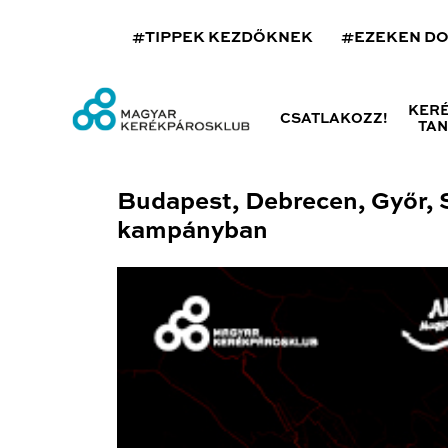
#TIPPEK KEZDŐKNEK
#EZEKEN D
KER
CSATLAKOZZ!
TA
Budapest, Debrecen, Győr, 
kampányban