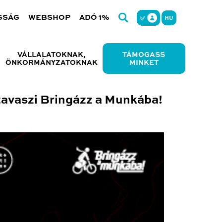
GSÁG
WEBSHOP
ADÓ 1%
HU
VÁLLALATOKNAK,
TÁMOGASS
ÖNKORMÁNYZATOKNAK
MINKET
tavaszi Bringázz a Munkába!