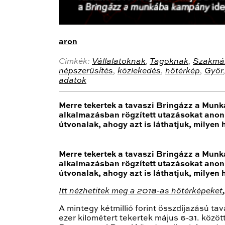
aron
Cimkék:
Vállalatoknak
,
Tagoknak
,
Szakmá
népszerűsítés
,
közlekedés
,
hőtérkép
,
Győr
adatok
Merre tekertek a tavaszi Bringázz a Munk
alkalmazásban rögzített utazásokat anoni
útvonalak, ahogy azt is láthatjuk, milyen 
Merre tekertek a tavaszi Bringázz a Munk
alkalmazásban rögzített utazásokat anoni
útvonalak, ahogy azt is láthatjuk, milyen 
Itt nézhetitek meg a 2018-as hőtérképeket
A mintegy kétmillió forint összdíjazású t
ezer kilométert tekertek május 6-31. közö