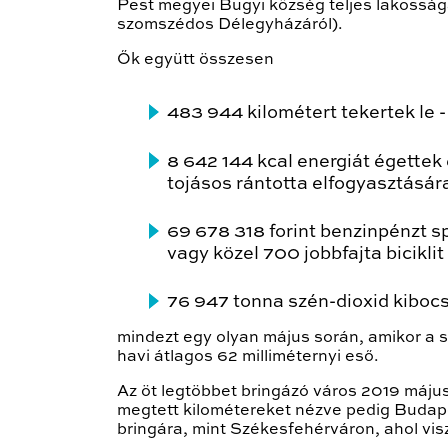
Pest megyei Bugyi község teljes lakosság
szomszédos Délegyházáról).
Ők együtt összesen
483 944 kilométert tekertek le 
8 642 144 kcal energiát égettek
tojásos rántotta elfogyasztásár
69 678 318 forint benzinpénzt s
vagy közel 700 jobbfajta biciklit
76 947 tonna szén-dioxid kibocs
mindezt egy olyan május során, amikor a sz
havi átlagos 62 milliméternyi eső.
Az öt legtöbbet bringázó város 2019 máju
megtett kilométereket nézve pedig Budap
bringára, mint Székesfehérváron, ahol vis