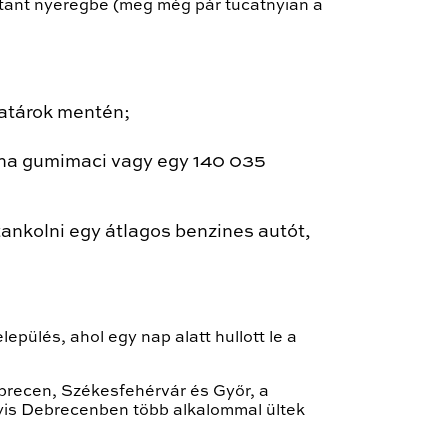
ttant nyeregbe (meg még pár tucatnyian a
határok mentén;
onna gumimaci vagy egy 140 035
ankolni egy átlagos benzines autót,
pülés, ahol egy nap alatt hullott le a
brecen, Székesfehérvár és Győr, a
yis Debrecenben több alkalommal ültek