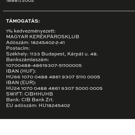
18881/2002
TÁMOGATÁS:
1% kedvezményezett:
MAGYAR KERÉKPÁROSKLUB
Adószám: 18245402-2-41
Postacím:
Székhely: 1133 Budapest, Kárpát u. 48.
Bankszámlaszám:
10700488-48619307-51100005
IBAN (HUF):
HU66 1070 0488 4861 9307 5110 0005
IBAN (EUR):
HU24 1070 0488 4861 9307 5000 0005
SWIFT: CIBHHUHB
Bank: CIB Bank Zrt.
EU adószám: HU18245402