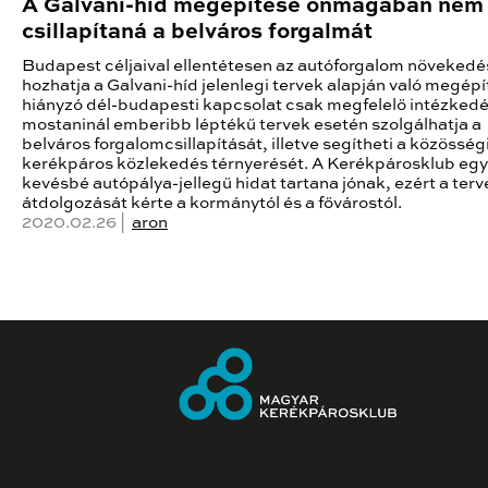
A Galvani-híd megépítése önmagában nem
csillapítaná a belváros forgalmát
Budapest céljaival ellentétesen az autóforgalom növekedé
hozhatja a Galvani-híd jelenlegi tervek alapján való megépí
hiányzó dél-budapesti kapcsolat csak megfelelő intézkedé
mostaninál emberibb léptékű tervek esetén szolgálhatja a
belváros forgalomcsillapítását, illetve segítheti a közösség
kerékpáros közlekedés térnyerését. A Kerékpárosklub egy
kevésbé autópálya-jellegű hidat tartana jónak, ezért a terv
átdolgozását kérte a kormánytól és a fővárostól.
2020.02.26 |
aron