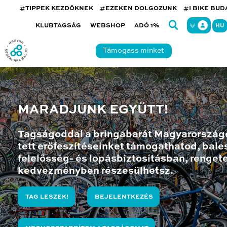
#TIPPEK KEZDŐKNEK
#EZEKEN DOLGOZUNK
#I BIKE BU
KLUBTAGSÁG
WEBSHOP
ADÓ 1%
HU
Támogass minket
MARADJUNK EGYÜTT!
Tagságoddal a bringabarát Magyarország
tett erőfeszítéseinket támogathatod, bales
felelősség- és lopásbiztosításban, renget
kedvezményben részesülhetsz.
TAG LESZEK!
BEJELENTKEZÉS