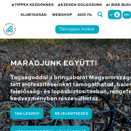
#TIPPEK KEZDŐKNEK
#EZEKEN DOLGOZUNK
#I BIKE BU
KLUBTAGSÁG
WEBSHOP
ADÓ 1%
HU
Támogass minket
MARADJUNK EGYÜTT!
Tagságoddal a bringabarát Magyarország
tett erőfeszítéseinket támogathatod, bales
felelősség- és lopásbiztosításban, renget
kedvezményben részesülhetsz.
TAG LESZEK!
BEJELENTKEZÉS