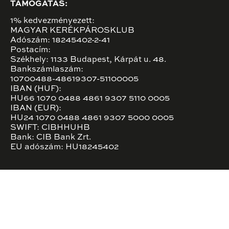
TÁMOGATÁS:
1% kedvezményezett:
MAGYAR KERÉKPÁROSKLUB
Adószám: 18245402-2-41
Postacím:
Székhely: 1133 Budapest, Kárpát u. 48.
Bankszámlaszám:
10700488-48619307-51100005
IBAN (HUF):
HU66 1070 0488 4861 9307 5110 0005
IBAN (EUR):
HU24 1070 0488 4861 9307 5000 0005
SWIFT: CIBHHUHB
Bank: CIB Bank Zrt.
EU adószám: HU18245402