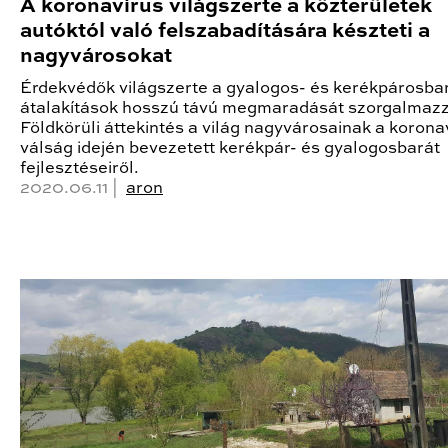
A koronavírus világszerte a közterületek
autóktól való felszabadítására készteti a
nagyvárosokat
Érdekvédők világszerte a gyalogos- és kerékpárosba
átalakítások hosszú távú megmaradását szorgalmazz
Földkörüli áttekintés a világ nagyvárosainak a korona
válság idején bevezetett kerékpár- és gyalogosbarát
fejlesztéseiről.
2020.06.11 |
aron