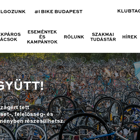
KLUBTA
OLGOZUNK
#I BIKE BUDAPEST
ESEMÉNYEK
ÉKPÁROS
SZAKMAI
ÉS
RÓLUNK
HÍREK
NÁCSOK
TUDÁSTÁR
KAMPÁNYOK
GYÜTT!
zágért tett
set-, felelősség- és
ményben részesülhetsz.