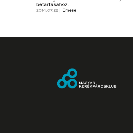
betartásához.
2014.07.22 |
Emese