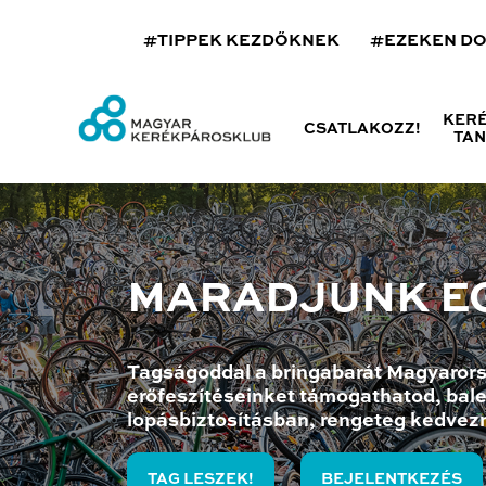
#TIPPEK KEZDŐKNEK
#EZEKEN D
KER
CSATLAKOZZ!
TA
MARADJUNK E
Tagságoddal a bringabarát Magyarors
erőfeszítéseinket támogathatod, bale
lopásbiztosításban, rengeteg kedvez
TAG LESZEK!
BEJELENTKEZÉS