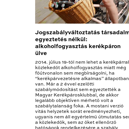
Jogszabályváltoztatás társadalm
egyeztetés nélkül:
alkoholfogyasztás kerékpáron
ülve
2014. július 19-tól nem lehet a kerékpárral
közlekedőt alkoholfogyasztás miatt még
főútvonalon sem megbírságolni, ha
“kerékpárvezetésre alkalmas” állapotban
van. Már a 2 évvel ezelőtti
szabálymódosítást sem egyeztették a
Magyar Kerékpárosklubbal, de akkor
legalább objektíven mérhető volt a
szabálytalanság foka. A mostani verzió
vitás helyzetek sorát eredményezheti,
ugyanis nem áll egyértelmű útmutatás s
a közlekedők, sem az őket ellenőrző
hatóságok rendelkezésére a szabály