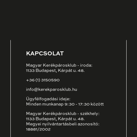
KAPCSOLAT
Magyar Kerékpárosklub - iroda:
1133 Budapest, Kárpát u. 48.
+36 (1) 3150590
info@kerekparosklub.hu
Ügyfélfogadási ideje:
Minden munkanap 9:30 - 17:30 között
Magyar Kerékpárosklub - székhely:
1133 Budapest, Kárpát u. 48.
Megyei nyilvántartásbeli azonosító:
18881/2002