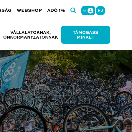
GSÁG
WEBSHOP
ADÓ 1%
HU
VÁLLALATOKNAK,
TÁMOGASS
ÖNKORMÁNYZATOKNAK
MINKET