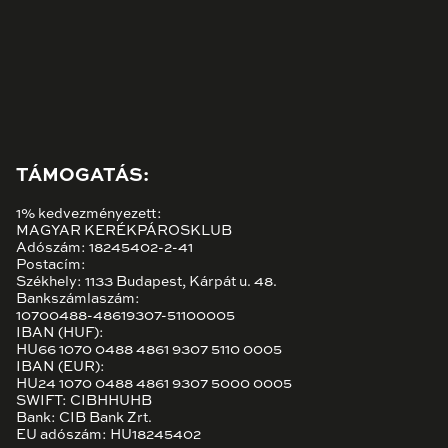
TÁMOGATÁS:
1% kedvezményezett:
MAGYAR KERÉKPÁROSKLUB
Adószám: 18245402-2-41
Postacím:
Székhely: 1133 Budapest, Kárpát u. 48.
Bankszámlaszám:
10700488-48619307-51100005
IBAN (HUF):
HU66 1070 0488 4861 9307 5110 0005
IBAN (EUR):
HU24 1070 0488 4861 9307 5000 0005
SWIFT: CIBHHUHB
Bank: CIB Bank Zrt.
EU adószám: HU18245402