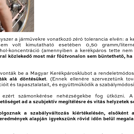
yszer a járművekre vonatkozó zéró tolerancia elvén: a k
em volt kimutatható esetében 0,50 gramm/literné
ohol-koncentráció (amennyiben a kerékpáros tette ne
ral közlekedő most már főútvonalon sem büntethető, ha
m vonták be a Magyar Kerékpárosklubot a rendeletmódos
ták alá döntésüket
. (Ennek ellenére szervezetünk to
ációit és tapasztalatait, és együttműködik a szabálymód
v, ezért számonkérése nehézségekbe fog ütközni. A
hetőséget ad a szubjektív megítélésre és vitás helyzetek
lgoznak a szabályváltozás kiértékelésén, elsőként a
z eredmények alapján igyekszünk rövid időn belül megala