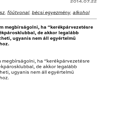
2014.07.22
sz
,
főútvonal
,
bécsi egyezmény
,
alkohol
sem megbírságolni, ha “kerékpárvezetésre
ékpárosklubbal, de akkor legalább
zheti, ugyanis nem áll egyértelmű
hoz.
em megbírságolni, ha “kerékpárvezetésre
ékpárosklubbal, de akkor legalább
heti, ugyanis nem áll egyértelmű
hoz.