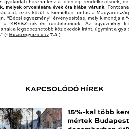
s gyakorlati haszna lesz a jelenlegi rendelkezésnek, d
k, melyek orvoslására évek óta hiába várunk
: Fontosna
ióját, ezek közül is kiemelten fontos a Magyarország ál
 ún. “Bécsi egyezmény” érvényesítése, mely kimondja a
t a KRESZ-nek és rendeleteinek. Az egyezmény kim
sanak a legsebezhetőbb közlekedők iránt, úgymint a gya
.” (-
Bécsi egyezmény
7.3.)
KAPCSOLÓDÓ HÍREK
15%-kal több ker
mértek Budapest