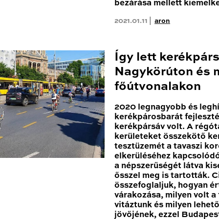
bezárása mellett kiemelk
2021.01.11 |
aron
Így lett kerékpár
Nagykörúton és 
főútvonalakon
2020 legnagyobb és leghí
kerékpárosbarát fejleszté
kerékpársáv volt. A régóta
kerületeket összekötő k
tesztüzemét a tavaszi kor
elkerüléséhez kapcsolódóa
a népszerűségét látva ki
ősszel meg is tartották. 
összefoglaljuk, hogyan ér
várakozása, milyen volt a
vitáztunk és milyen lehe
jövőjének, ezzel Budapest