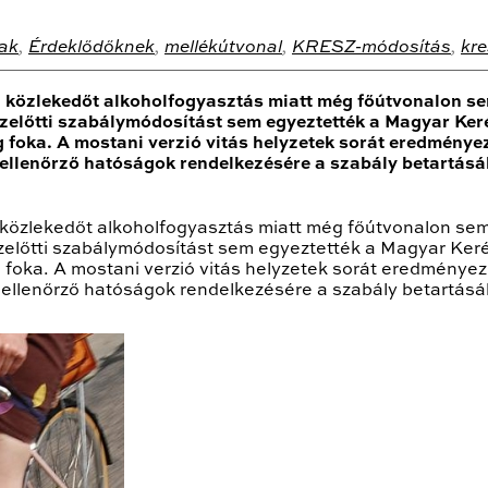
ak
,
Érdeklődőknek
,
mellékútvonal
,
KRESZ-módosítás
,
kre
ral közlekedőt alkoholfogyasztás miatt még főútvonalon 
ezelőtti szabálymódosítást sem egyeztették a Magyar Ker
 foka. A mostani verzió vitás helyzetek sorát eredménye
 ellenőrző hatóságok rendelkezésére a szabály betartásá
al közlekedőt alkoholfogyasztás miatt még főútvonalon s
ezelőtti szabálymódosítást sem egyeztették a Magyar Ker
 foka. A mostani verzió vitás helyzetek sorát eredményez
ellenőrző hatóságok rendelkezésére a szabály betartásá