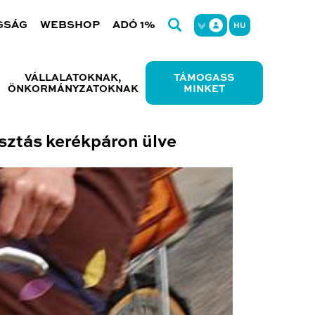
GSÁG
WEBSHOP
ADÓ 1%
HU
VÁLLALATOKNAK,
TÁMOGASS
ÖNKORMÁNYZATOKNAK
MINKET
sztás kerékpáron ülve