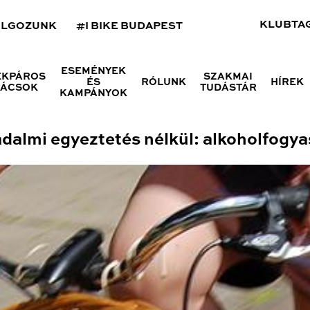
KLUBTA
OLGOZUNK
#I BIKE BUDAPEST
ESEMÉNYEK
ÉKPÁROS
SZAKMAI
ÉS
RÓLUNK
HÍREK
NÁCSOK
TUDÁSTÁR
KAMPÁNYOK
dalmi egyeztetés nélkül: alkoholfogya