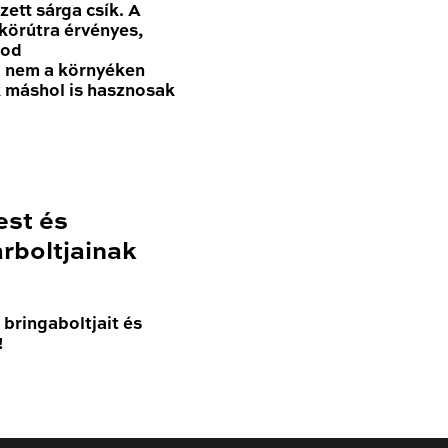
zett sárga csík. A
körútra érvényes,
nod
a nem a környéken
k máshol is hasznosak
est és
rboltjainak
bringaboltjait és
!