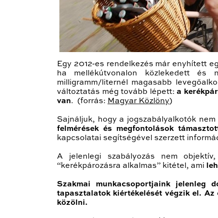
Egy 2012-es rendelkezés már enyhített eg
ha mellékútvonalon közlekedett és n
milligramm/liternél magasabb levegőalk
változtatás még tovább lépett:
a kerékpár
van
. (forrás:
Magyar Közlöny
)
Sajnáljuk, hogy a jogszabályalkotók ne
felmérések és megfontolások támasztot
kapcsolatai segítségével szerzett inform
A jelenlegi szabályozás nem objektí
“kerékpározásra alkalmas” kitétel, ami
le
Szakmai munkacsoportjaink jelenleg do
tapasztalatok kiértékelését végzik el. A
közölni.