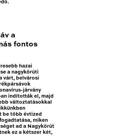
edő.
sáv a
más fontos
resebb hazai
se a nagykörúti
 várt, belvárosi
erékpársávok
onavírus-járvány
n indították el, majd
sebb változtatásokkal
Cikkünkben
t be több évtized
 fogadtatása, miken
tőséget ad a Nagykörút
nek ez a kétszer két,