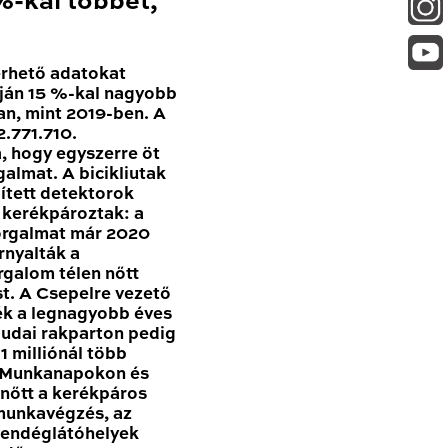
-kal többet,
érhető adatokat
ján 15 %-kal nagyobb
n, mint 2019-ben. A
.771.710.
, hogy egyszerre öt
galmat. A bicikliutak
pített detektorok
n kerékpároztak: a
forgalmat már 2020
nyalták a
rgalom télen nőtt
t. A Csepelre vezető
ék a legnagyobb éves
udai rakparton pedig
 milliónál több
. Munkanapokon és
nőtt a kerékpáros
 munkavégzés, az
vendéglátóhelyek