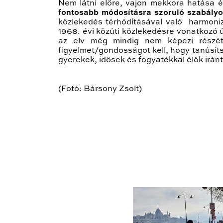
Nem látni előre, vajon mekkora hatása é
fontosabb módosításra szoruló szabályo
közlekedés térhódításával való harmonizác
1968. évi közúti közlekedésre vonatkozó
az elv még mindig nem képezi részé
figyelmet/gondosságot kell, hogy tanúsít
gyerekek, idősek és fogyatékkal élők iránt
(Fotó: Bársony Zsolt)