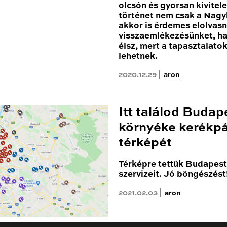
olcsón és gyorsan kivitele
történet nem csak a Nagy
akkor is érdemes elolvas
visszaemlékezésünket, h
élsz, mert a tapasztalato
lehetnek.
2020.12.29 |
aron
Itt találod Budap
környéke kerékpá
térképét
Térképre tettük Budapest 
szervizeit. Jó böngészést
2021.02.03 |
aron