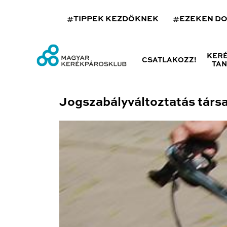
#TIPPEK KEZDŐKNEK
#EZEKEN D
KER
CSATLAKOZZ!
TA
Jogszabályváltoztatás társa