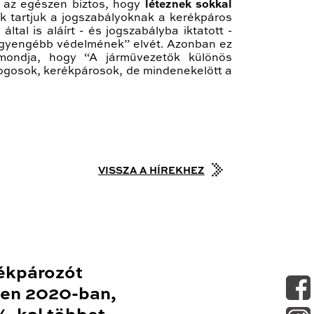
e az egészen biztos, hogy
léteznek sokkal
k tartjuk a jogszabályoknak a kerékpáros
tal is aláírt - és jogszabályba iktatott -
 “gyengébb védelmének” elvét. Azonban ez
ondja, hogy “A járművezetők különös
logosok, kerékpárosok, de mindenekelőtt a
VISSZA A HÍREKHEZ
ékpározót
en 2020-ban,