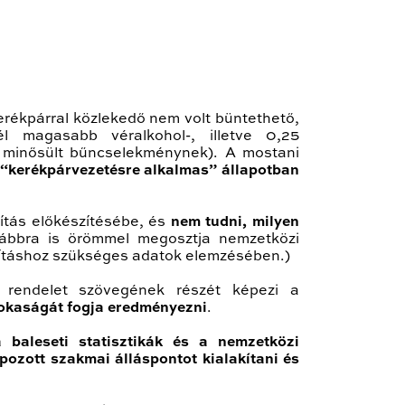
erékpárral közlekedő nem volt büntethető,
l magasabb véralkohol-, illetve 0,25
m minősült bűncselekménynek). A mostani
 “kerékpárvezetésre alkalmas” állapotban
ítás előkészítésébe, és
nem tudni, milyen
vábbra is örömmel megosztja nemzetközi
osításhoz szükséges adatok elemzésében.)
 rendelet szövegének részét képezi a
 sokaságát fogja eredményezni
.
 baleseti statisztikák és a nemzetközi
pozott szakmai álláspontot kialakítani és