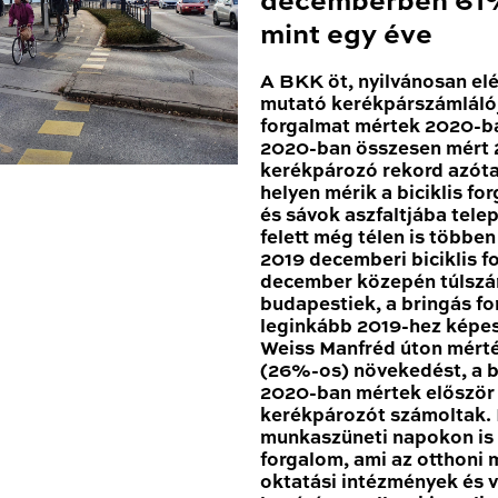
decemberben 61%
mint egy éve
A BKK öt, nyilvánosan el
mutató kerékpárszámláló
forgalmat mértek 2020-ba
2020-ban összesen mért 2
kerékpározó rekord azóta
helyen mérik a biciklis for
és sávok aszfaltjába tele
felett még télen is többe
2019 decemberi biciklis 
december közepén túlszár
budapestiek, a bringás fo
leginkább 2019-hez képes
Weiss Manfréd úton mért
(26%-os) növekedést, a b
2020-ban mértek először 1
kerékpározót számoltak
munkaszüneti napokon is 
forgalom, ami az otthoni
oktatási intézmények és 