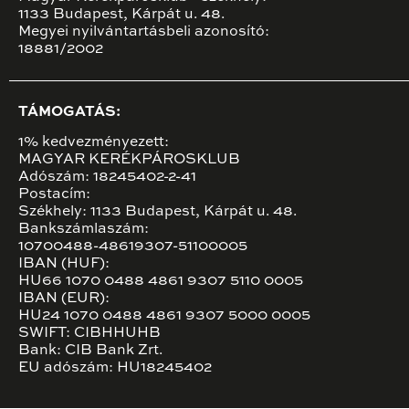
1133 Budapest, Kárpát u. 48.
Megyei nyilvántartásbeli azonosító:
18881/2002
TÁMOGATÁS:
1% kedvezményezett:
MAGYAR KERÉKPÁROSKLUB
Adószám: 18245402-2-41
Postacím:
Székhely: 1133 Budapest, Kárpát u. 48.
Bankszámlaszám:
10700488-48619307-51100005
IBAN (HUF):
HU66 1070 0488 4861 9307 5110 0005
IBAN (EUR):
HU24 1070 0488 4861 9307 5000 0005
SWIFT: CIBHHUHB
Bank: CIB Bank Zrt.
EU adószám: HU18245402