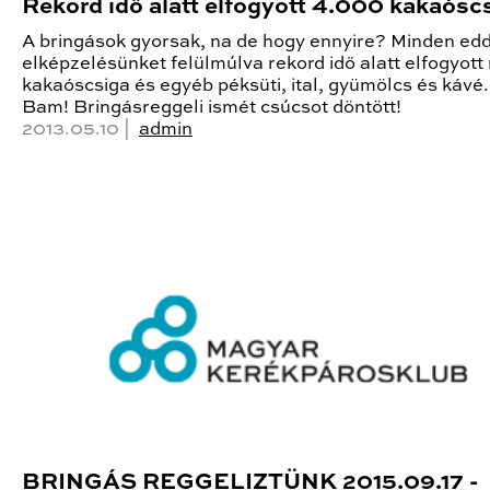
Rekord idő alatt elfogyott 4.000 kakaósc
A bringások gyorsak, na de hogy ennyire? Minden edd
elképzelésünket felülmúlva rekord idő alatt elfogyot
kakaóscsiga és egyéb péksüti, ital, gyümölcs és kávé.
Bam! Bringásreggeli ismét csúcsot döntött!
2013.05.10 |
admin
BRINGÁS REGGELIZTÜNK 2015.09.17 -