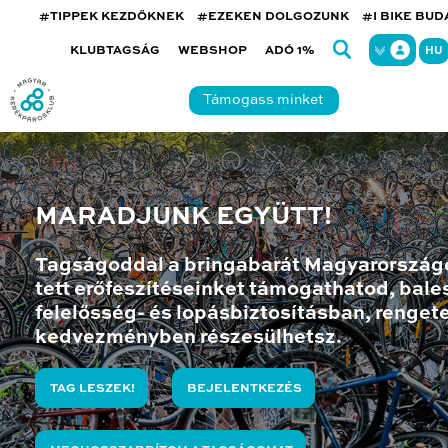
#TIPPEK KEZDŐKNEK
#EZEKEN DOLGOZUNK
#I BIKE BU
KLUBTAGSÁG
WEBSHOP
ADÓ 1%
HU
Támogass minket
MARADJUNK EGYÜTT!
Tagságoddal a bringabarát Magyarország
tett erőfeszítéseinket támogathatod, bales
felelősség- és lopásbiztosításban, renget
kedvezményben részesülhetsz.
TAG LESZEK!
BEJELENTKEZÉS