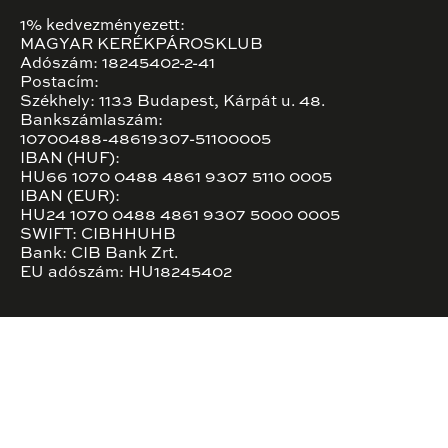
1% kedvezményezett:
MAGYAR KERÉKPÁROSKLUB
Adószám: 18245402-2-41
Postacím:
Székhely: 1133 Budapest, Kárpát u. 48.
Bankszámlaszám:
10700488-48619307-51100005
IBAN (HUF):
HU66 1070 0488 4861 9307 5110 0005
IBAN (EUR):
HU24 1070 0488 4861 9307 5000 0005
SWIFT: CIBHHUHB
Bank: CIB Bank Zrt.
EU adószám: HU18245402