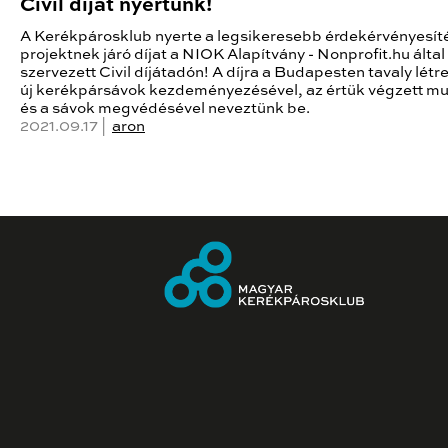
Civil díjat nyertünk!
A Kerékpárosklub nyerte a legsikeresebb érdekérvényesít
projektnek járó díjat a NIOK Alapítvány - Nonprofit.hu által
szervezett Civil díjátadón! A díjra a Budapesten tavaly létr
új kerékpársávok kezdeményezésével, az értük végzett m
és a sávok megvédésével neveztünk be.
2021.09.17 |
aron