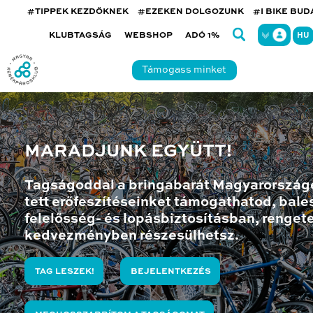
#TIPPEK KEZDŐKNEK
#EZEKEN DOLGOZUNK
#I BIKE BU
KLUBTAGSÁG
WEBSHOP
ADÓ 1%
HU
Támogass minket
MARADJUNK EGYÜTT!
Tagságoddal a bringabarát Magyarország
tett erőfeszítéseinket támogathatod, bales
felelősség- és lopásbiztosításban, renget
kedvezményben részesülhetsz.
TAG LESZEK!
BEJELENTKEZÉS