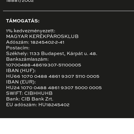
18881/2002
TÁMOGATÁS:
1% kedvezményezett:
MAGYAR KERÉKPÁROSKLUB
Adószám: 18245402-2-41
Postacím:
Székhely: 1133 Budapest, Kárpát u. 48.
Bankszámlaszám:
10700488-48619307-51100005
IBAN (HUF):
HU66 1070 0488 4861 9307 5110 0005
IBAN (EUR):
HU24 1070 0488 4861 9307 5000 0005
SWIFT: CIBHHUHB
Bank: CIB Bank Zrt.
EU adószám: HU18245402