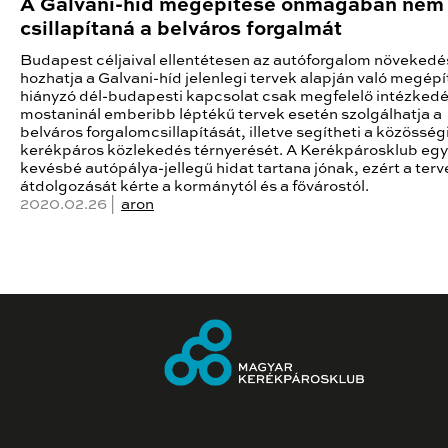
A Galvani-híd megépítése önmagában nem
csillapítaná a belváros forgalmát
Budapest céljaival ellentétesen az autóforgalom növekedé
hozhatja a Galvani-híd jelenlegi tervek alapján való megépí
hiányzó dél-budapesti kapcsolat csak megfelelő intézkedé
mostaninál emberibb léptékű tervek esetén szolgálhatja a
belváros forgalomcsillapítását, illetve segítheti a közösség
kerékpáros közlekedés térnyerését. A Kerékpárosklub egy
kevésbé autópálya-jellegű hidat tartana jónak, ezért a terv
átdolgozását kérte a kormánytól és a fővárostól.
2020.02.26 |
aron