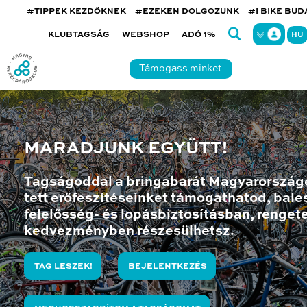
#TIPPEK KEZDŐKNEK
#EZEKEN DOLGOZUNK
#I BIKE BU
KLUBTAGSÁG
WEBSHOP
ADÓ 1%
HU
Támogass minket
MARADJUNK EGYÜTT!
Tagságoddal a bringabarát Magyarország
tett erőfeszítéseinket támogathatod, bales
felelősség- és lopásbiztosításban, renget
kedvezményben részesülhetsz.
TAG LESZEK!
BEJELENTKEZÉS