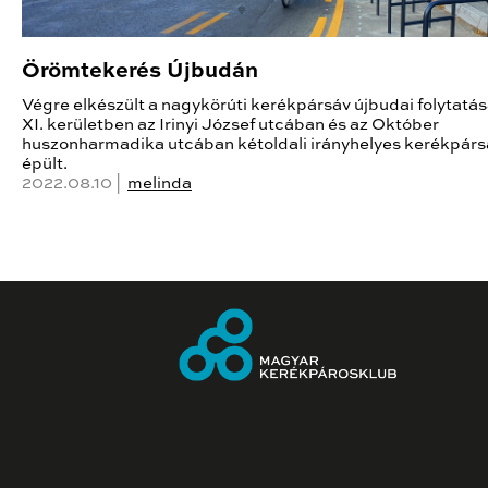
Örömtekerés Újbudán
Végre elkészült a nagykörúti kerékpársáv újbudai folytatása
XI. kerületben az Irinyi József utcában és az Október
huszonharmadika utcában kétoldali irányhelyes kerékpárs
épült.
2022.08.10 |
melinda