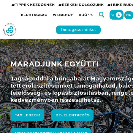
#TIPPEK KEZDŐKNEK
#EZEKEN DOLGOZUNK
#I BIKE BU
KLUBTAGSÁG
WEBSHOP
ADÓ 1%
HU
Támogass minket
MARADJUNK EGYÜTT!
Tagságoddal a bringabarát Magyarország
tett erőfeszítéseinket támogathatod, bales
felelősség- és lopásbiztosításban, renget
kedvezményben részesülhetsz.
TAG LESZEK!
BEJELENTKEZÉS