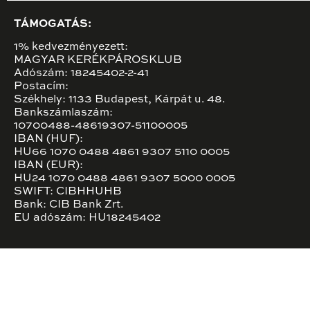
TÁMOGATÁS:
1% kedvezményezett:
MAGYAR KERÉKPÁROSKLUB
Adószám: 18245402-2-41
Postacím:
Székhely: 1133 Budapest, Kárpát u. 48.
Bankszámlaszám:
10700488-48619307-51100005
IBAN (HUF):
HU66 1070 0488 4861 9307 5110 0005
IBAN (EUR):
HU24 1070 0488 4861 9307 5000 0005
SWIFT: CIBHHUHB
Bank: CIB Bank Zrt.
EU adószám: HU18245402