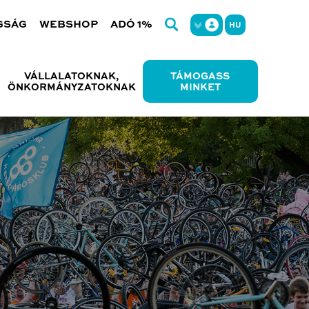
GSÁG
WEBSHOP
ADÓ 1%
HU
VÁLLALATOKNAK,
TÁMOGASS
ÖNKORMÁNYZATOKNAK
MINKET