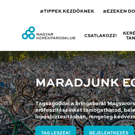
#TIPPEK KEZDŐKNEK
#EZEKEN D
KER
CSATLAKOZZ!
TA
MARADJUNK E
Tagságoddal a bringabarát Magyarors
erőfeszítéseinket támogathatod, bale
lopásbiztosításban, rengeteg kedvez
TAG LESZEK!
BEJELENTKEZÉS