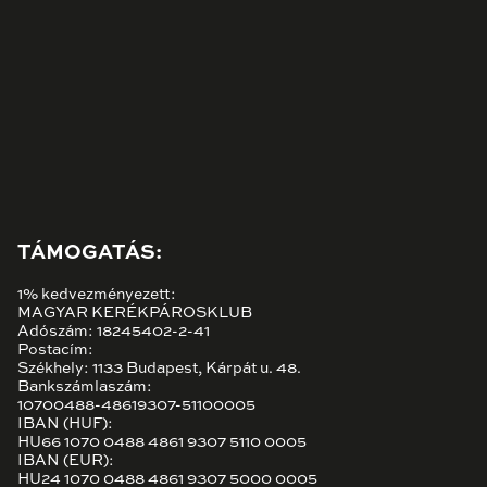
TÁMOGATÁS:
1% kedvezményezett:
MAGYAR KERÉKPÁROSKLUB
Adószám: 18245402-2-41
Postacím:
Székhely: 1133 Budapest, Kárpát u. 48.
Bankszámlaszám:
10700488-48619307-51100005
IBAN (HUF):
HU66 1070 0488 4861 9307 5110 0005
IBAN (EUR):
HU24 1070 0488 4861 9307 5000 0005