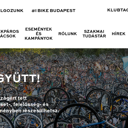
KLUBTA
OLGOZUNK
#I BIKE BUDAPEST
ESEMÉNYEK
ÉKPÁROS
SZAKMAI
ÉS
RÓLUNK
HÍREK
NÁCSOK
TUDÁSTÁR
KAMPÁNYOK
GYÜTT!
zágért tett
set-, felelősség- és
ményben részesülhetsz.