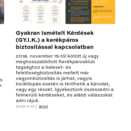
Gyakran Ismételt Kérdések
(GY.I.K.) a kerékpáros
biztosítással kapcsolatban
2018. november 15-től kötött új vagy
meghosszabbított Kerékpárosklub
tagsághoz a baleset- és
felelősségbiztosítás mellett már
vagyonbiztosítás is járhat, vagyis
és
biciklilopás esetén is téríthetik a károdat,
k
vagy egy részét. Igyekeztünk öszeszedni a
felmerülő kérdéseket, és alább válaszokat
adni rájuk.
2018.11.14 |
aron