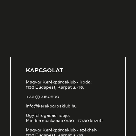
KAPCSOLAT
Magyar Kerékpárosklub - iroda:
1133 Budapest, Kárpát u. 48.
+36 (1) 3150590
info@kerekparosklub.hu
Ügyfélfogadási ideje:
Minden munkanap 9:30 - 17:30 között
Magyar Kerékpárosklub - székhely:
1133 Budapest, Kárpát u. 48.