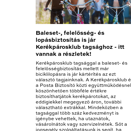
Baleset-, felelősség- és
lopásbiztosítás is jár
Kerékpárosklub tagsághoz - itt
vannak a részletek!
Kerékpárosklub tagsággal a baleset- és
felelősségbiztosítás mellett már
biciklilopásra is jár kártérítés az ezt
választó tagjainknak. A Kerékpárosklub 
a Posta Biztosító közti együttműködésne
köszönhetően többféle értékre
biztosíthatjátok kerékpárotokat, az
eddigiekkel megegyező áron, további
választható extrákkal. Mindeközben a
tagsággal több száz kedvezményt is
igénybe vehettek, ha utaznátok,
vásárolnátok vagy szervizelnétek. Sőt a
jogsegély szolgáltatásunk is segít, ha