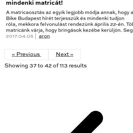
mindenki matricát!
A matricaosztás az egyik legjobb módja annak, hogy a
Bike Budapest hírét terjesszük és mindenki tudjon
róla, mekkora felvonulást rendezünk április 22-én. Tö
matricánk várja, hogy bringások kezébe kerüljön. Seg
2017.04.05 |
aron
« Previous
Next »
Showing
37
to
42
of
113
results