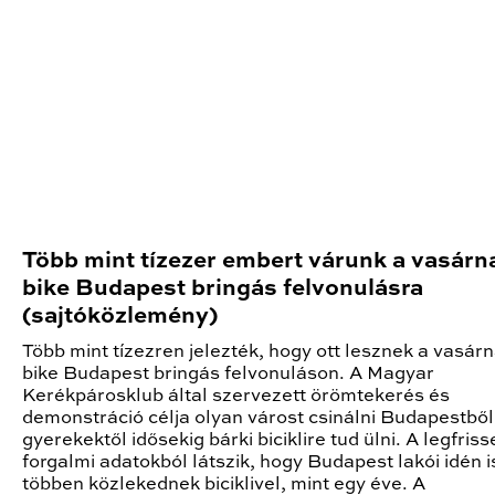
Több mint tízezer embert várunk a vasárna
bike Budapest bringás felvonulásra
(sajtóközlemény)
Több mint tízezren jelezték, hogy ott lesznek a vasárn
bike Budapest bringás felvonuláson. A Magyar
Kerékpárosklub által szervezett örömtekerés és
demonstráció célja olyan várost csinálni Budapestből
gyerekektől idősekig bárki biciklire tud ülni. A legfris
forgalmi adatokból látszik, hogy Budapest lakói idén i
többen közlekednek biciklivel, mint egy éve. A