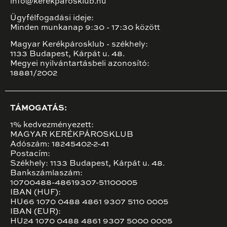
info@kerekparosklub.hu
Ügyfélfogadási ideje:
Minden munkanap 9:30 - 17:30 között
Magyar Kerékpárosklub - székhely:
1133 Budapest, Kárpát u. 48.
Megyei nyilvántartásbeli azonosító:
18881/2002
TÁMOGATÁS:
1% kedvezményezett:
MAGYAR KERÉKPÁROSKLUB
Adószám: 18245402-2-41
Postacím:
Székhely: 1133 Budapest, Kárpát u. 48.
Bankszámlaszám:
10700488-48619307-51100005
IBAN (HUF):
HU66 1070 0488 4861 9307 5110 0005
IBAN (EUR):
HU24 1070 0488 4861 9307 5000 0005