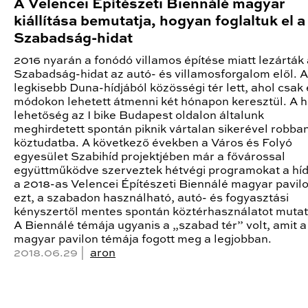
A Velencei Építészeti Biennálé magyar
kiállítása bemutatja, hogyan foglaltuk el a
Szabadság-hidat
2016 nyarán a fonódó villamos építése miatt lezárták 
Szabadság-hidat az autó- és villamosforgalom elől. A
legkisebb Duna-hídjából közösségi tér lett, ahol csak
módokon lehetett átmenni két hónapon keresztül. A h
lehetőség az I bike Budapest oldalon általunk
meghirdetett spontán piknik vártalan sikerével robban
köztudatba. A következő években a Város és Folyó
egyesület Szabihíd projektjében már a fővárossal
együttműködve szerveztek hétvégi programokat a híd
a 2018-as Velencei Építészeti Biennálé magyar pavilo
ezt, a szabadon használható, autó- és fogyasztási
kényszertől mentes spontán köztérhasználatot mutat
A Biennálé témája ugyanis a „szabad tér” volt, amit a
magyar pavilon témája fogott meg a legjobban.
2018.06.29 |
aron