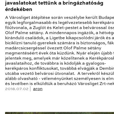
javaslatokat tettünk a bringázhatóság
érdekében
A Városliget átépítése során veszélybe került Budap
egyik legforgalmasabb és legélvezetesebb kerékpár
főútvonala, a Zuglót és Kelet-pestet a belvárossal ö
Olof Palme sétány. A mindennapos ingázók, a hétvég
kiránduló családok, a Ligetbe kikapcsolódni járók és az
biciklizni tanuló gyerekek számára is biztonságos, fák
madárcsicsergéssel övezett Olof Palme sétány
megmentéséért évek óta küzdünk. Nyár elején újabb 
jelentek meg, amelyek már közelítenek a Kerékpáros
javaslataihoz, de továbbra is kódolják a gyalogos-
kerékpáros konfliktusokat, továbbá elvágják a Dembi
utcába vezető belvárosi útvonalat. A tervekről készül
alább olvasható - véleményünket személyesen is el
és levélben is elküldtük a beruházó Városliget Zrt-ne
2018.07.02 |
aron