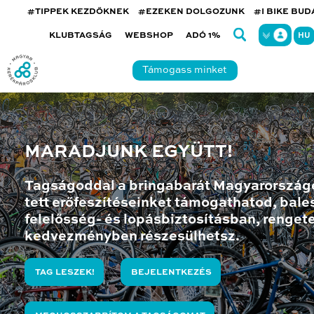
#TIPPEK KEZDŐKNEK
#EZEKEN DOLGOZUNK
#I BIKE BU
KLUBTAGSÁG
WEBSHOP
ADÓ 1%
HU
Támogass minket
MARADJUNK EGYÜTT!
Tagságoddal a bringabarát Magyarország
tett erőfeszítéseinket támogathatod, bales
felelősség- és lopásbiztosításban, renget
kedvezményben részesülhetsz.
TAG LESZEK!
BEJELENTKEZÉS