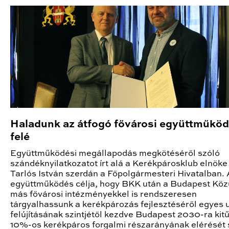
Haladunk az átfogó fővárosi együttműkö
felé
Együttműködési megállapodás megkötéséről szóló
szándéknyilatkozatot írt alá a Kerékpárosklub elnöke
Tarlós István szerdán a Főpolgármesteri Hivatalban. 
együttműködés célja, hogy BKK után a Budapest Közú
más fővárosi intézményekkel is rendszeresen
tárgyalhassunk a kerékpározás fejlesztéséről egyes 
felújításának szintjétől kezdve Budapest 2030-ra kitű
10%-os kerékpáros forgalmi részarányának elérését 