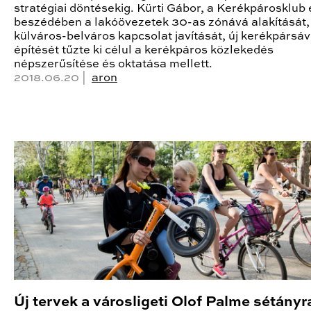
stratégiai döntésekig. Kürti Gábor, a Kerékpárosklub
beszédében a lakóövezetek 30-as zónává alakítását,
külváros-belváros kapcsolat javítását, új kerékpársá
építését tűzte ki célul a kerékpáros közlekedés
népszerűsítése és oktatása mellett.
2018.06.20 |
aron
Új tervek a városligeti Olof Palme sétányra