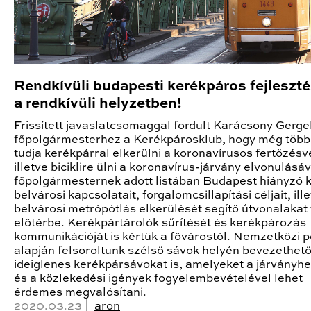
Rendkívüli budapesti kerékpáros fejleszt
a rendkívüli helyzetben!
Frissített javaslatcsomaggal fordult Karácsony Gerge
főpolgármesterhez a Kerékpárosklub, hogy még töb
tudja kerékpárral elkerülni a koronavírusos fertőzésv
illetve biciklire ülni a koronavírus-járvány elvonulásáv
főpolgármesternek adott listában Budapest hiányzó k
belvárosi kapcsolatait, forgalomcsillapítási céljait, ill
belvárosi metrópótlás elkerülését segítő útvonalakat 
előtérbe. Kerékpártárolók sűrítését és kerékpározás
kommunikációját is kértük a fővárostól. Nemzetközi 
alapján felsoroltunk szélső sávok helyén bevezethet
ideiglenes kerékpársávokat is, amelyeket a járványhe
és a közlekedési igények fogyelembevételével lehet
érdemes megvalósítani.
2020.03.23 |
aron