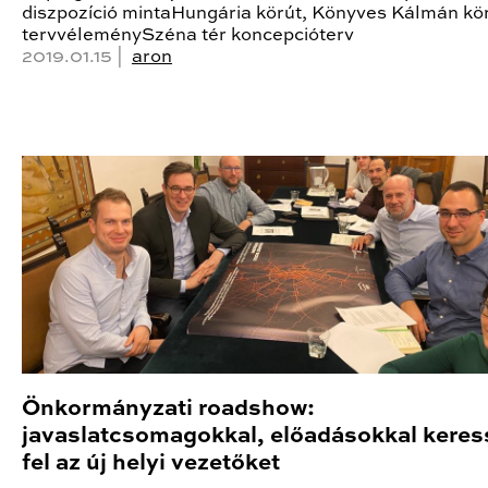
diszpozíció mintaHungária körút, Könyves Kálmán kö
tervvéleménySzéna tér koncepcióterv
2019.01.15 |
aron
Önkormányzati roadshow:
javaslatcsomagokkal, előadásokkal kere
fel az új helyi vezetőket