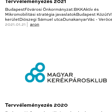
Tervvéleményezés 2021
BudapestFővárosi Önkormányzat:BKKAktív és
Mikromobilitási stratégia javaslatokBudapest KözútVI
kerületDiószegi Sámuel utcaDunakanyarVác - Verőc
2021.01.21 |
aron
Tervvéleményezés 2020