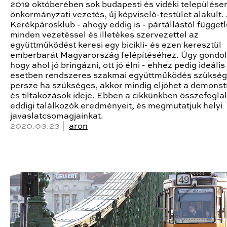
2019 októberében sok budapesti és vidéki településen
önkormányzati vezetés, új képviselő-testület alakult.
Kerékpárosklub - ahogy eddig is - pártállástól függet
minden vezetéssel és illetékes szervezettel az
együttműködést keresi egy bicikli- és ezen keresztül
emberbarát Magyarország felépítéséhez. Úgy gondol
hogy ahol jó bringázni, ott jó élni - ehhez pedig ideális
esetben rendszeres szakmai együttműködés szükség
persze ha szükséges, akkor mindig eljöhet a demonst
és tiltakozások ideje. Ebben a cikkünkben összefoglal
eddigi találkozók eredményeit, és megmutatjuk helyi
javaslatcsomagjainkat.
2020.03.23 |
aron