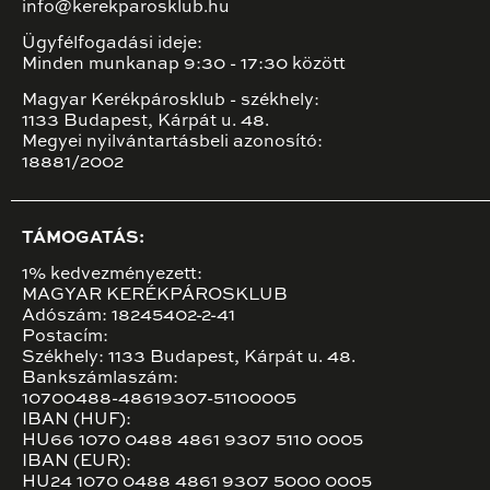
info@kerekparosklub.hu
Ügyfélfogadási ideje:
Minden munkanap 9:30 - 17:30 között
Magyar Kerékpárosklub - székhely:
1133 Budapest, Kárpát u. 48.
Megyei nyilvántartásbeli azonosító:
18881/2002
TÁMOGATÁS:
1% kedvezményezett:
MAGYAR KERÉKPÁROSKLUB
Adószám: 18245402-2-41
Postacím:
Székhely: 1133 Budapest, Kárpát u. 48.
Bankszámlaszám:
10700488-48619307-51100005
IBAN (HUF):
HU66 1070 0488 4861 9307 5110 0005
IBAN (EUR):
HU24 1070 0488 4861 9307 5000 0005