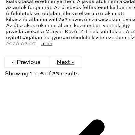
kialakítását eredményezheti. A javaslatok nem akadá
az autók forgalmát. Az új sávok felfestését kellően sz
útfelületek két oldalán, illetve elkerülő utak miatt
kihasználatlanná vált 2x2 sávos útszakaszokon javaso
Az útszakaszok mind állami kezelésben vannak, így
javaslatainkat a Magyar Közút Zrt-nek küldtük el. A c
nyitottságában és gyorsan elinduló kivitelezésben bíz
2020.05.07 |
aron
« Previous
Next »
Showing
1
to
6
of
23
results