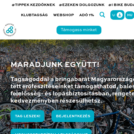
#TIPPEK KEZDŐKNEK
#EZEKEN DOLGOZUNK
#I BIKE BU
KLUBTAGSÁG
WEBSHOP
ADÓ 1%
HU
Támogass minket
MARADJUNK EGYÜTT!
Tagságoddal a bringabarát Magyarország
tett erőfeszítéseinket támogathatod, bales
felelősség- és lopásbiztosításban, renget
kedvezményben részesülhetsz.
TAG LESZEK!
BEJELENTKEZÉS