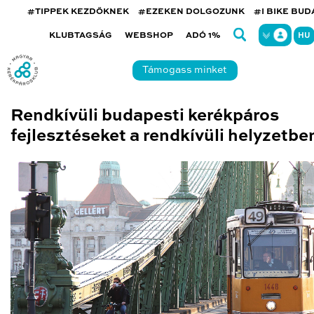
#TIPPEK KEZDŐKNEK
#EZEKEN DOLGOZUNK
#I BIKE BU
KLUBTAGSÁG
WEBSHOP
ADÓ 1%
HU
Támogass minket
Rendkívüli budapesti kerékpáros
fejlesztéseket a rendkívüli helyzetbe