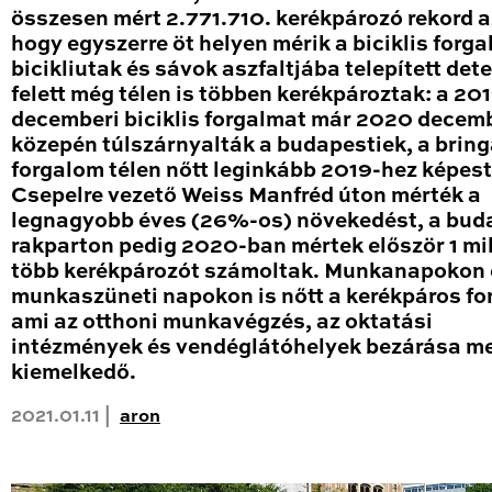
összesen mért 2.771.710. kerékpározó rekord a
hogy egyszerre öt helyen mérik a biciklis forga
bicikliutak és sávok aszfaltjába telepített det
felett még télen is többen kerékpároztak: a 20
decemberi biciklis forgalmat már 2020 decem
közepén túlszárnyalták a budapestiek, a brin
forgalom télen nőtt leginkább 2019-hez képest
Csepelre vezető Weiss Manfréd úton mérték a
legnagyobb éves (26%-os) növekedést, a bud
rakparton pedig 2020-ban mértek először 1 mil
több kerékpározót számoltak. Munkanapokon 
munkaszüneti napokon is nőtt a kerékpáros fo
ami az otthoni munkavégzés, az oktatási
intézmények és vendéglátóhelyek bezárása me
kiemelkedő.
2021.01.11 |
aron