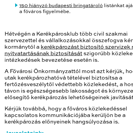
150 hiányzó budapesti bringatároló
listánkat aj
a főváros figyelmébe.
Hétvégén a Kerékpárosklub több civil szakmai
szervezettel és vállalkozásokkal összefogva kér
kormánytól a
kerékpározást biztosító szervizek
nyitvatartásának biztosítását
szigorúbb közleke
intézkedések bevezetése esetén is.
A Fővárosi Önkormányzattól most azt kérjük, ho
utak kerékpározhatóvá tételével biztosítsa a
fertőzésveszélytől védettebb közlekedést, a ho
távon is egészségesebb lakosságot és környeze
elősegítő kerékpározás lehetőségeinek javítását
Kérjük továbbá, hogy a főváros közlekedéssel
kapcsolatos kommunikációjába kerüljön be a
kerékpározás előnyeinek hangsúlyozása is.