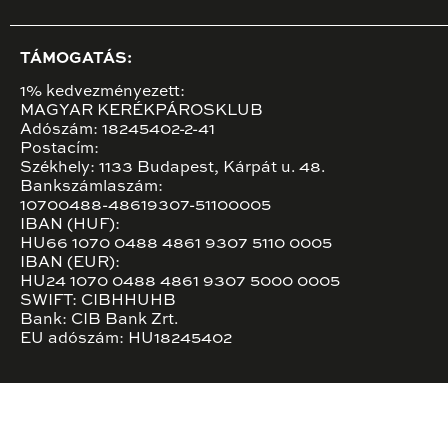
TÁMOGATÁS:
1% kedvezményezett:
MAGYAR KERÉKPÁROSKLUB
Adószám: 18245402-2-41
Postacím:
Székhely: 1133 Budapest, Kárpát u. 48.
Bankszámlaszám:
10700488-48619307-51100005
IBAN (HUF):
HU66 1070 0488 4861 9307 5110 0005
IBAN (EUR):
HU24 1070 0488 4861 9307 5000 0005
SWIFT: CIBHHUHB
Bank: CIB Bank Zrt.
EU adószám: HU18245402