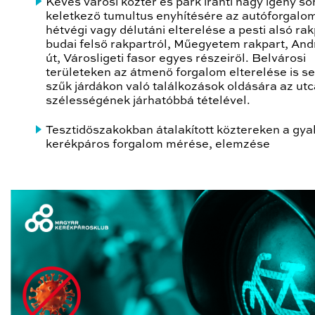
Kevés városi köztér és park iránti nagy igény so
keletkező tumultus enyhítésére az autóforgalo
hétvégi vagy délutáni elterelése a pesti alsó rak
budai felső rakpartról, Műegyetem rakpart, An
út, Városligeti fasor egyes részeiről. Belvárosi
területeken az átmenő forgalom elterelése is se
szűk járdákon való találkozások oldására az utc
szélességének járhatóbbá tételével.
Tesztidőszakokban átalakított köztereken a gya
kerékpáros forgalom mérése, elemzése