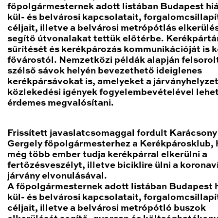
főpolgármesternek adott listában Budapest hi
kül- és belvárosi kapcsolatait, forgalomcsillapí
céljait, illetve a belvárosi metrópótlás elkerülé
segítő útvonalakat tettük előtérbe. Kerékpártá
sűrítését és kerékpározás kommunikációját is k
fővárostól. Nemzetközi példák alapján felsorol
szélső sávok helyén bevezethető ideiglenes
kerékpársávokat is, amelyeket a járványhelyzet
közlekedési igények fogyelembevételével lehe
érdemes megvalósítani.
Frissített javaslatcsomaggal fordult Karácsony
Gergely főpolgármesterhez a Kerékpárosklub,
még több ember tudja kerékpárral elkerülni a
fertőzésveszélyt, illetve biciklire ülni a koronav
járvány elvonulásával.
A főpolgármesternek adott listában Budapest 
kül- és belvárosi kapcsolatait, forgalomcsillapí
céljait, illetve a belvárosi metrópótló buszok