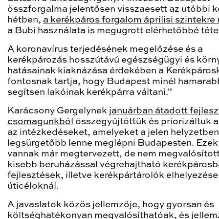
összforgalma jelentősen visszaesett az utóbbi k
hétben,
a kerékpáros forgalom áprilisi szintekre 
a Bubi használata is megugrott elérhetőbbé tétel
A koronavírus terjedésének megelőzése és a
kerékpározás hosszútávú egészségügyi és körn
hatásainak kiaknázása érdekében a Kerékpáros
fontosnak tartja, hogy Budapest minél hamarab
segítsen lakóinak kerékpárra váltani.”
Karácsony Gergelynek
januárban átadott fejlesz
csomagunkból
összegyűjtöttük és priorizáltuk 
az intézkedéseket, amelyeket a jelen helyzetben
legsürgetőbb lenne meglépni Budapesten. Ezek
vannak már megtervezett, de nem megvalósított
kisebb beruházással végrehajtható kerékpárosb
fejlesztések, illetve kerékpártárolók elhelyezése
úticéloknál.
A javaslatok közös jellemzője, hogy gyorsan és
költséghatékonyan megvalósíthatóak, és jelle