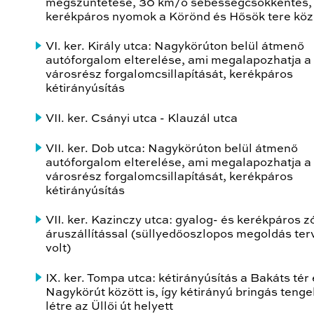
megszüntetése, 30 km/ó sebességcsökkentés,
kerékpáros nyomok a Körönd és Hősök tere köz
VI. ker. Király utca: Nagykörúton belül átmenő
autóforgalom elterelése, ami megalapozhatja a
városrész forgalomcsillapítását, kerékpáros
kétirányúsítás
VII. ker. Csányi utca - Klauzál utca
VII. ker. Dob utca: Nagykörúton belül átmenő
autóforgalom elterelése, ami megalapozhatja a
városrész forgalomcsillapítását, kerékpáros
kétirányúsítás
VII. ker. Kazinczy utca: gyalog- és kerékpáros z
áruszállítással (süllyedőoszlopos megoldás te
volt)
IX. ker. Tompa utca: kétirányúsítás a Bakáts tér
Nagykörút között is, így kétirányú bringás tenge
létre az Üllői út helyett