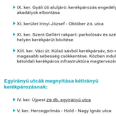
IX. ker. Gyáli úti aluljáró: kerékpározás engedé
akadályok elbontása
XI. kerület Irinyi József - Október 23. utca
XI. ker. Szent Gellért rakpart: parkolósáv és sz
helyén kerékpárút bővítése
XIII. ker. Váci út: Külső sávból kerékpársáv, 50-
magasabb sebesség csökkentése. Közben indulj
kétoldali kerékpáros infrastruktúra megtervezé
Egyirányú utcák megnyitása kétirányú
kerékpározásnak:
IV. ker. Újpest
29 db. egyirányú utca
V. ker. Hercegprímás - Hold - Nagy Ignác utca