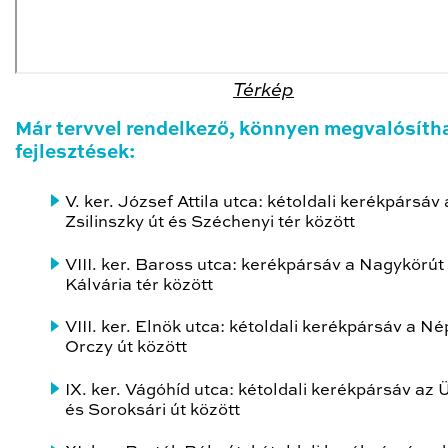
Térkép
Már tervvel rendelkező, könnyen megvalósíth
fejlesztések:
V. ker. József Attila utca: kétoldali kerékpársáv
Zsilinszky út és Széchenyi tér között
VIII. ker. Baross utca: kerékpársáv a Nagykörút
Kálvária tér között
VIII. ker. Elnök utca: kétoldali kerékpársáv a Né
Orczy út között
IX. ker. Vágóhíd utca: kétoldali kerékpársáv az Ü
és Soroksári út között