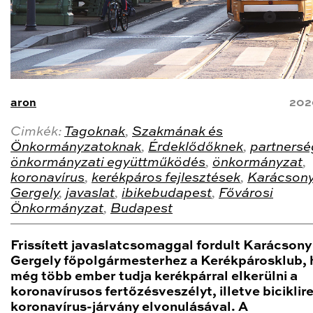
aron
202
Cimkék:
Tagoknak
,
Szakmának és
Önkormányzatoknak
,
Érdeklődőknek
,
partnersé
önkormányzati együttműködés
,
önkormányzat
,
koronavírus
,
kerékpáros fejlesztések
,
Karácson
Gergely
,
javaslat
,
ibikebudapest
,
Fővárosi
Önkormányzat
,
Budapest
Frissített javaslatcsomaggal fordult Karácsony
Gergely főpolgármesterhez a Kerékpárosklub,
még több ember tudja kerékpárral elkerülni a
koronavírusos fertőzésveszélyt, illetve biciklire
koronavírus-járvány elvonulásával. A