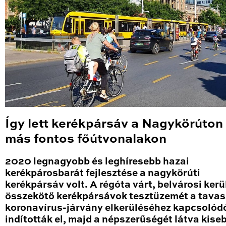
Így lett kerékpársáv a Nagykörúton
más fontos főútvonalakon
2020 legnagyobb és leghíresebb hazai
kerékpárosbarát fejlesztése a nagykörúti
kerékpársáv volt. A régóta várt, belvárosi kerü
összekötő kerékpársávok tesztüzemét a tavas
koronavírus-járvány elkerüléséhez kapcsolód
indították el, majd a népszerűségét látva kise