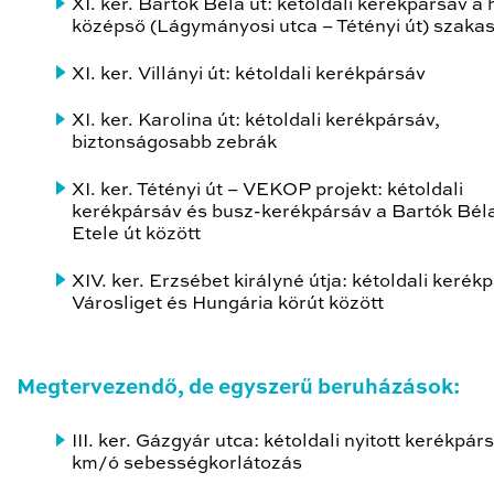
XI. ker. Bartók Béla út: kétoldali kerékpársáv a
középső (Lágymányosi utca – Tétényi út) szaka
XI. ker. Villányi út: kétoldali kerékpársáv
XI. ker. Karolina út: kétoldali kerékpársáv,
biztonságosabb zebrák
XI. ker. Tétényi út – VEKOP projekt: kétoldali
kerékpársáv és busz-kerékpársáv a Bartók Béla
Etele út között
XIV. ker. Erzsébet királyné útja: kétoldali kerék
Városliget és Hungária körút között
Megtervezendő, de egyszerű beruházások:
III. ker. Gázgyár utca: kétoldali nyitott kerékpár
km/ó sebességkorlátozás