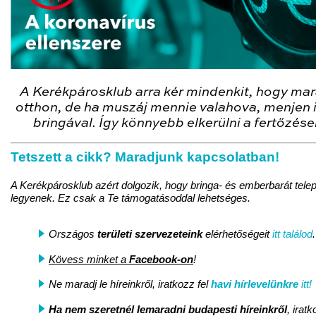
A Kerékpárosklub arra kér mindenkit, hogy ma
otthon, de ha muszáj mennie valahova, menjen
bringával. Így könnyebb elkerülni a fertőzése
Tetszett a cikk? Maradjunk kapcsolatban!
A Kerékpárosklub azért dolgozik, hogy bringa- és emberbarát tele
legyenek. Ez csak a Te támogatásoddal lehetséges.
Országos
területi szervezeteink
elérhetőségeit
itt találod
.
Kövess minket a
Facebook-on
!
Ne maradj le híreinkről, iratkozz fel
havi hírlevelünkre
itt!
Ha nem szeretnél lemaradni
budapesti híreinkről
, irat