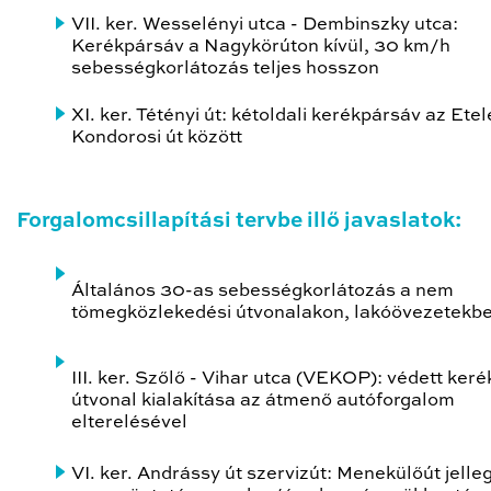
VII. ker. Wesselényi utca - Dembinszky utca:
Kerékpársáv a Nagykörúton kívül, 30 km/h
sebességkorlátozás teljes hosszon
XI. ker. Tétényi út: kétoldali kerékpársáv az Etel
Kondorosi út között
Forgalomcsillapítási tervbe illő javaslatok:
Általános 30-as sebességkorlátozás a nem
tömegközlekedési útvonalakon, lakóövezetekb
III. ker. Szőlő - Vihar utca (VEKOP): védett ker
útvonal kialakítása az átmenő autóforgalom
elterelésével
VI. ker. Andrássy út szervizút: Menekülőút jelle