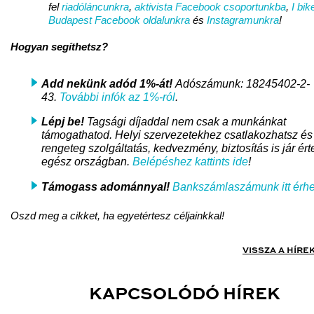
fel
riadóláncunkra
,
aktivista Facebook csoportunkba
,
I bik
Budapest Facebook oldalunkra
és
Instagramunkra
!
Hogyan segíthetsz?
Add nekünk adód 1%-át!
Adószámunk: 18245402-2-
43.
További infók az 1%-ról
.
Lépj be!
Tagsági díjaddal nem csak a munkánkat
támogathatod. Helyi szervezetekhez csatlakozhatsz és
rengeteg szolgáltatás, kedvezmény, biztosítás is jár ért
egész országban.
Belépéshez kattints ide
!
Támogass adománnyal!
Bankszámlaszámunk itt érhe
Oszd meg a cikket, ha egyetértesz céljainkkal!
VISSZA A HÍRE
KAPCSOLÓDÓ HÍREK