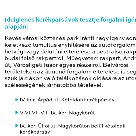
Ideiglenes kerékpársávok tesztje forgalmi igé
alapján:
Kevés városi köztér és park iránti nagy igény so
keletkező tumultus enyhítésére az autóforgalom
hétvégi vagy délutáni elterelése a pesti alsó rakp
budai felső rakpartról, Műegyetem rakpart, And
út, Városligeti fasor egyes részeiről. Belvárosi
területeken az átmenő forgalom elterelése is seg
szűk járdákon való találkozások oldására az utca
szélességének járhatóbbá tételével.
IV. ker. Árpád út: Kétoldali kerékpársáv
V-VI-VII-VIII-IX. ker. Nagykörút
IX. ker. Üllői út: Nagykörúton belül kétoldali
kerékpársáv