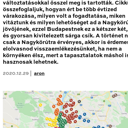
változtatásokkal ősszel meg is tartották. Cik
összefoglaljuk, hogyan ért be több évtized
várakozása, milyen volt a fogadtatása, miken
vitáztunk és milyen lehetőséget ad a Nagykör
jövőjének, ezzel Budapestnek ez a kétszer két
és gyorsan kivitelezett sárga csík. A történet
csak a Nagykörútra érvényes, akkor is érdeme
elolvasnod visszaemlékezésünket, ha nem a
környéken élsz, mert a tapasztalatok máshol i
hasznosak lehetnek.
2020.12.29 |
aron