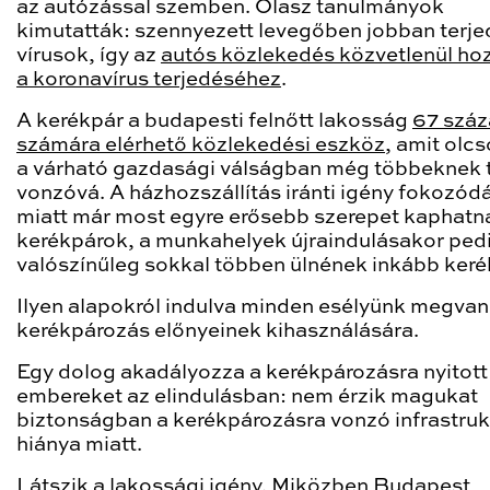
az autózással szemben. Olasz tanulmányok
kimutatták: szennyezett levegőben jobban terje
vírusok, így az
autós közlekedés közvetlenül hoz
a koronavírus terjedéséhez
.
A kerékpár a budapesti felnőtt lakosság
67 száz
számára elérhető közlekedési eszköz
, amit olc
a várható gazdasági válságban még többeknek 
vonzóvá. A házhozszállítás iránti igény fokozód
miatt már most egyre erősebb szerepet kaphatn
kerékpárok, a munkahelyek újraindulásakor ped
valószínűleg sokkal többen ülnének inkább keré
Ilyen alapokról indulva minden esélyünk megvan
kerékpározás előnyeinek kihasználására.
Egy dolog akadályozza a kerékpározásra nyitott
embereket az elindulásban: nem érzik magukat
biztonságban a kerékpározásra vonzó infrastruk
hiánya miatt.
Látszik a lakossági igény. Miközben Budapest