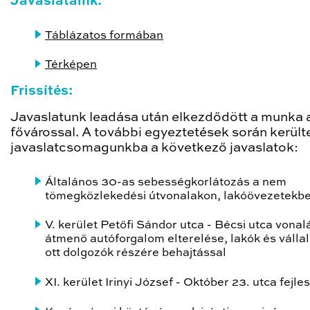
Javaslataink:
Táblázatos formában
Térképen
Frissítés:
Javaslatunk leadása után elkezdődött a munka 
fővárossal. A további egyeztetések során került
javaslatcsomagunkba a következő javaslatok:
Általános 30-as sebességkorlátozás a nem
tömegközlekedési útvonalakon, lakóövezetekb
V. kerület Petőfi Sándor utca - Bécsi utca vonal
átmenő autóforgalom elterelése, lakók és válla
ott dolgozók részére behajtással
XI. kerület Irinyi József - Október 23. utca fejle