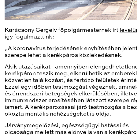
Karácsony Gergely főpolgármesternek írt
level
így fogalmaztunk:
„A koronavírus terjedésének enyhítésében jelen
szerepe lehet a kerékpáros közlekedésnek.
Akik utazásaikat - amennyiben elengedhetetlene
kerékpáron teszik meg, elkerülhetik az emberekk
közvetlen találkozást, és fertőző felületek érinté
Ezzel egy időben testmozgást végeznek, aminek
és érrendszeri betegségek elkerülésében, illetve
immunrendszer erősítésében játszott szerepe r
ismert. A kerékpározással járó testmozgás a be
okozta mentális nehézségeket is oldja.
Járványmegelőzési, egészségügyi hatásai és
olcsósága mellett más előnye is van a kerékpár