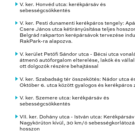
V. ker. Honvéd utca: kerékpársáv és
sebességcsökkentés
V. ker. Pesti dunamenti kerékpáros tengely: Apá
Csere János utca kétirányúsítása teljes hosszo
Belgrád rakparton kerépársávok tervezése indul
RakPark-ra alapozva.
V. kerület Petőfi Sándor utca - Bécsi utca vonal
átmenő autóforgalom elterelése, lakók és válla
ott dolgozók részére behajtással
V. ker. Szabadság tér összekötés: Nádor utca é
Október 6. utca között gyalogos és kerékpáros
V. ker. Szemere utca: kerékpársáv és
sebességcsökkentés
VII. ker. Dohány utca - István utca: Kerékpársáv
Nagykörúton kívül, 30 km/ó sebességkorlátozás
hosszon