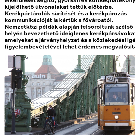
elkerülését segítő, gyorsan és költséghatékon
kijelölhető útvonalakat tettük előtérbe.
Kerékpártárolók sűrítését és a kerékpározás
kommunikációját is kértük a fővárostól.
Nemzetközi példák alapján felsoroltunk szélső
helyén bevezethető ideiglenes kerékpársávokat
amelyeket a járványhelyzet és a közlekedési ig
figyelembevételével lehet érdemes megvalósít