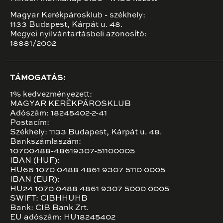
Magyar Kerékpárosklub - székhely:
1133 Budapest, Kárpát u. 48.
Megyei nyilvántartásbeli azonosító:
18881/2002
TÁMOGATÁS:
1% kedvezményezett:
MAGYAR KERÉKPÁROSKLUB
Adószám: 18245402-2-41
Postacím:
Székhely: 1133 Budapest, Kárpát u. 48.
Bankszámlaszám:
10700488-48619307-51100005
IBAN (HUF):
HU66 1070 0488 4861 9307 5110 0005
IBAN (EUR):
HU24 1070 0488 4861 9307 5000 0005
SWIFT: CIBHHUHB
Bank: CIB Bank Zrt.
EU adószám: HU18245402