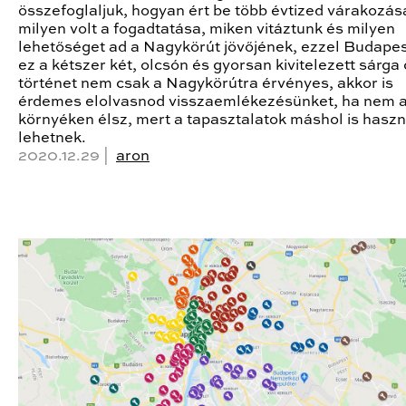
összefoglaljuk, hogyan ért be több évtized várakozás
milyen volt a fogadtatása, miken vitáztunk és milyen
lehetőséget ad a Nagykörút jövőjének, ezzel Budape
ez a kétszer két, olcsón és gyorsan kivitelezett sárga 
történet nem csak a Nagykörútra érvényes, akkor is
érdemes elolvasnod visszaemlékezésünket, ha nem 
környéken élsz, mert a tapasztalatok máshol is hasz
lehetnek.
2020.12.29 |
aron