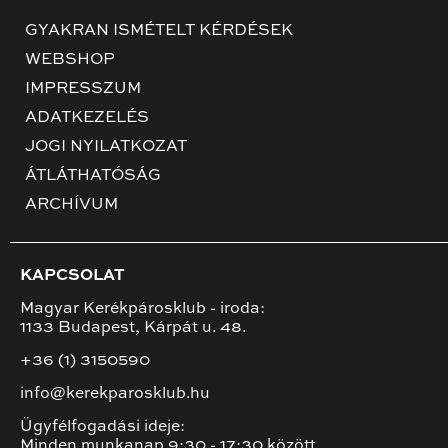
GYAKRAN ISMÉTELT KÉRDÉSEK
WEBSHOP
IMPRESSZUM
ADATKEZELÉS
JOGI NYILATKOZAT
ÁTLÁTHATÓSÁG
ARCHÍVUM
KAPCSOLAT
Magyar Kerékpárosklub - iroda:
1133 Budapest, Kárpát u. 48.
+36 (1) 3150590
info@kerekparosklub.hu
Ügyfélfogadási ideje:
Minden munkanap 9:30 - 17:30 között