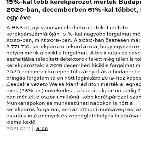
15%-kal több kerékpározót mértek Budap
2020-ban, decemberben 61%-kal többet, 
egy éve
A BKK öt, nyilvánosan elérhető adatokat mutató
kerékpárszámlálóján 15 %-kal nagyobb forgalmat mé
2020-ban, mint 2019-ben. A 2020-ban összesen mér
2.771.710. kerékpározó rekord azóta, hogy egyszerre 
helyen mérik a biciklis forgalmat. A bicikliutak és sáv
aszfaltjába telepített detektorok felett még télen is t
kerékpároztak: a 2019 decemberi biciklis forgalmat m
2020 december közepén túlszárnyalták a budapestie
bringás forgalom télen nőtt leginkább 2019-hez képes
Csepelre vezető Weiss Manfréd úton mérték a legna
éves (26%-os) növekedést, a budai rakparton pedig 
ban mértek először 1 milliónál több kerékpározót szá
Munkanapokon és munkaszüneti napokon is nőtt a
kerékpáros forgalom, ami az otthoni munkavégzés, a
oktatási intézmények és vendéglátóhelyek bezárása 
kiemelkedő.
2021.01.11 |
aron