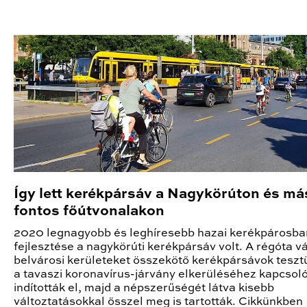
Így lett kerékpársáv a Nagykörúton és má
fontos főútvonalakon
2020 legnagyobb és leghíresebb hazai kerékpárosba
fejlesztése a nagykörúti kerékpársáv volt. A régóta vá
belvárosi kerületeket összekötő kerékpársávok tesz
a tavaszi koronavírus-járvány elkerüléséhez kapcso
indították el, majd a népszerűségét látva kisebb
változtatásokkal ősszel meg is tartották. Cikkünkben