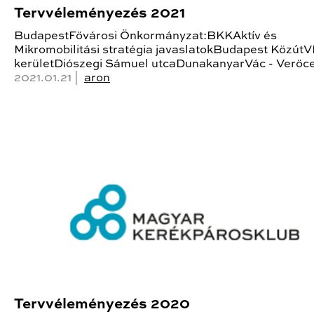
Tervvéleményezés 2021
BudapestFővárosi Önkormányzat:BKKAktív és
Mikromobilitási stratégia javaslatokBudapest KözútVI
kerületDiószegi Sámuel utcaDunakanyarVác - Verőc
2021.01.21 |
aron
Tervvéleményezés 2020