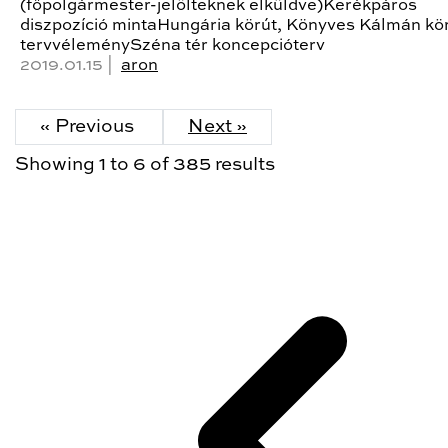
(főpolgármester-jelölteknek elküldve)Kerékpáros
diszpozíció mintaHungária körút, Könyves Kálmán kö
tervvéleménySzéna tér koncepcióterv
2019.01.15 |
aron
« Previous
Next »
Showing
1
to
6
of
385
results