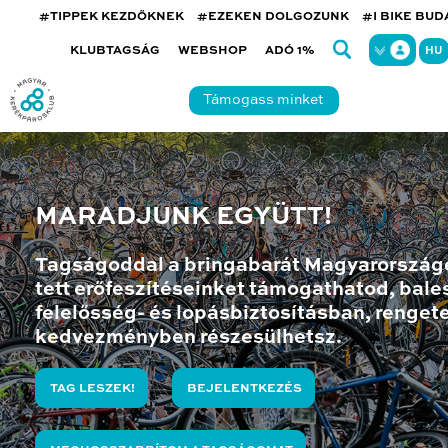
#TIPPEK KEZDŐKNEK
#EZEKEN DOLGOZUNK
#I BIKE BU
KLUBTAGSÁG
WEBSHOP
ADÓ 1%
HU
Támogass minket
MARADJUNK EGYÜTT!
Tagságoddal a bringabarát Magyarország
tett erőfeszítéseinket támogathatod, bales
felelősség- és lopásbiztosításban, renget
kedvezményben részesülhetsz.
TAG LESZEK!
BEJELENTKEZÉS