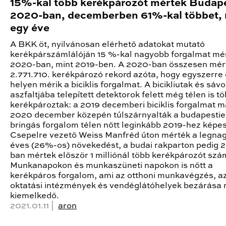
15%-kal több kerékpározót mértek Budap
2020-ban, decemberben 61%-kal többet, 
egy éve
A BKK öt, nyilvánosan elérhető adatokat mutató
kerékpárszámlálóján 15 %-kal nagyobb forgalmat mé
2020-ban, mint 2019-ben. A 2020-ban összesen mér
2.771.710. kerékpározó rekord azóta, hogy egyszerre 
helyen mérik a biciklis forgalmat. A bicikliutak és sáv
aszfaltjába telepített detektorok felett még télen is t
kerékpároztak: a 2019 decemberi biciklis forgalmat m
2020 december közepén túlszárnyalták a budapestie
bringás forgalom télen nőtt leginkább 2019-hez képes
Csepelre vezető Weiss Manfréd úton mérték a legna
éves (26%-os) növekedést, a budai rakparton pedig 
ban mértek először 1 milliónál több kerékpározót szá
Munkanapokon és munkaszüneti napokon is nőtt a
kerékpáros forgalom, ami az otthoni munkavégzés, a
oktatási intézmények és vendéglátóhelyek bezárása 
kiemelkedő.
2021.01.11 |
aron