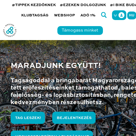
#TIPPEK KEZDŐKNEK
#EZEKEN DOLGOZUNK
#I BIKE BU
KLUBTAGSÁG
WEBSHOP
ADÓ 1%
HU
Támogass minket
MARADJUNK EGYÜTT!
Tagságoddal a bringabarát Magyarország
tett erőfeszítéseinket támogathatod, bales
felelősség- és lopásbiztosításban, renget
kedvezményben részesülhetsz.
TAG LESZEK!
BEJELENTKEZÉS