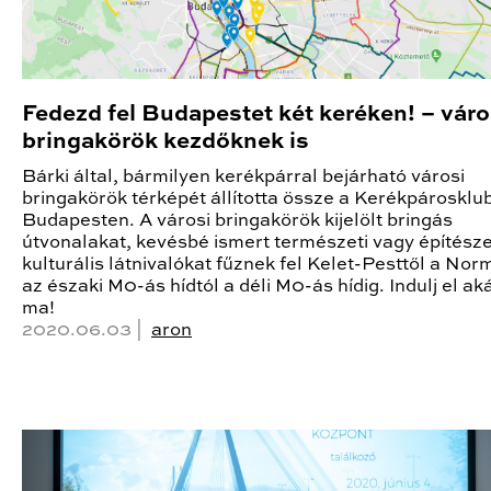
Fedezd fel Budapestet két keréken! – váro
bringakörök kezdőknek is
Bárki által, bármilyen kerékpárral bejárható városi
bringakörök térképét állította össze a Kerékpárosklu
Budapesten. A városi bringakörök kijelölt bringás
útvonalakat, kevésbé ismert természeti vagy építésze
kulturális látnivalókat fűznek fel Kelet-Pesttől a Nor
az északi M0-ás hídtól a déli M0-ás hídig. Indulj el ak
ma!
2020.06.03 |
aron