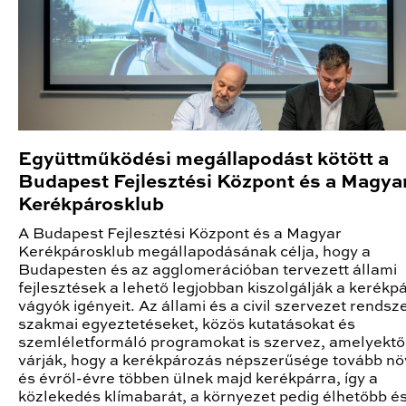
Együttműködési megállapodást kötött a
Budapest Fejlesztési Központ és a Magya
Kerékpárosklub
A Budapest Fejlesztési Központ és a Magyar
Kerékpárosklub megállapodásának célja, hogy a
Budapesten és az agglomerációban tervezett állami
fejlesztések a lehető legjobban kiszolgálják a kerékp
vágyók igényeit. Az állami és a civil szervezet rendsz
szakmai egyeztetéseket, közös kutatásokat és
szemléletformáló programokat is szervez, amelyektől
várják, hogy a kerékpározás népszerűsége tovább nö
és évről-évre többen ülnek majd kerékpárra, így a
közlekedés klímabarát, a környezet pedig élhetőbb é