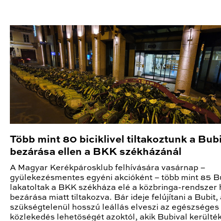
Több mint 80 biciklivel tiltakoztunk a Bub
bezárása ellen a BKK székházánál
A Magyar Kerékpárosklub felhívására vasárnap –
gyülekezésmentes egyéni akcióként – több mint 85 B
lakatoltak a BKK székháza elé a közbringa-rendszer 
bezárása miatt tiltakozva. Bár ideje felújítani a Bubit,
szükségtelenül hosszú leállás elveszi az egészséges
közlekedés lehetőségét azoktól, akik Bubival kerülté