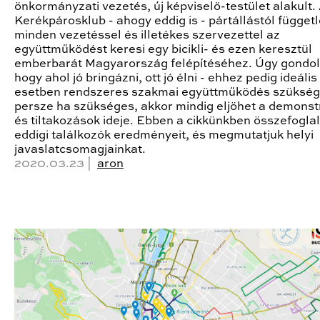
önkormányzati vezetés, új képviselő-testület alakult.
Kerékpárosklub - ahogy eddig is - pártállástól függet
minden vezetéssel és illetékes szervezettel az
együttműködést keresi egy bicikli- és ezen keresztül
emberbarát Magyarország felépítéséhez. Úgy gondol
hogy ahol jó bringázni, ott jó élni - ehhez pedig ideális
esetben rendszeres szakmai együttműködés szükség
persze ha szükséges, akkor mindig eljöhet a demonst
és tiltakozások ideje. Ebben a cikkünkben összefoglal
eddigi találkozók eredményeit, és megmutatjuk helyi
javaslatcsomagjainkat.
2020.03.23 |
aron