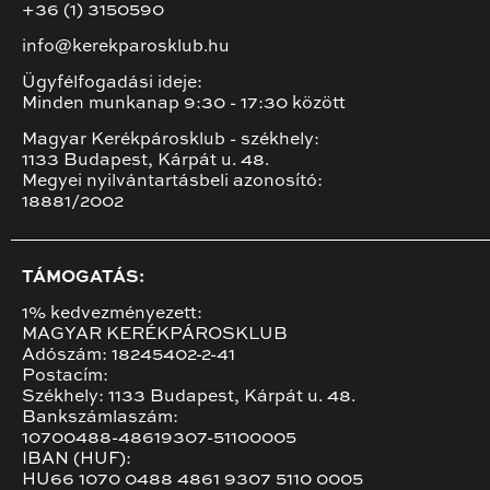
+36 (1) 3150590
info@kerekparosklub.hu
Ügyfélfogadási ideje:
Minden munkanap 9:30 - 17:30 között
Magyar Kerékpárosklub - székhely:
1133 Budapest, Kárpát u. 48.
Megyei nyilvántartásbeli azonosító:
18881/2002
TÁMOGATÁS:
1% kedvezményezett:
MAGYAR KERÉKPÁROSKLUB
Adószám: 18245402-2-41
Postacím:
Székhely: 1133 Budapest, Kárpát u. 48.
Bankszámlaszám:
10700488-48619307-51100005
IBAN (HUF):
HU66 1070 0488 4861 9307 5110 0005