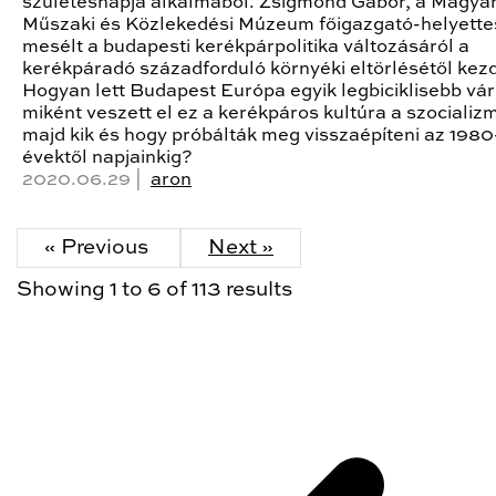
születésnapja alkalmából. Zsigmond Gábor, a Magya
Műszaki és Közlekedési Múzeum főigazgató-helyette
mesélt a budapesti kerékpárpolitika változásáról a
kerékpáradó századforduló környéki eltörlésétől kez
Hogyan lett Budapest Európa egyik legbiciklisebb vá
miként veszett el ez a kerékpáros kultúra a szociali
majd kik és hogy próbálták meg visszaépíteni az 1980
évektől napjainkig?
2020.06.29 |
aron
« Previous
Next »
Showing
1
to
6
of
113
results