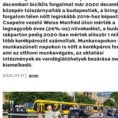
decemberi biciklis forgalmat már 2020 decem
közepén túlszárnyalták a budapestiek, a brin
forgalom télen nőtt leginkább 2019-hez képest
Csepelre vezető Weiss Manfréd úton mérték a
legnagyobb éves (26%-os) növekedést, a bud
rakparton pedig 2020-ban mértek először 1 mil
több kerékpározót számoltak. Munkanapokon 
munkaszüneti napokon is nőtt a kerékpáros fo
ami az otthoni munkavégzés, az oktatási
intézmények és vendéglátóhelyek bezárása me
kiemelkedő.
2021.01.11 |
aron