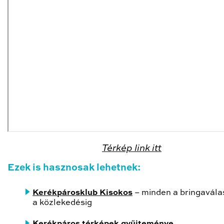
Térkép link itt
Ezek is hasznosak lehetnek:
Kerékpárosklub Kisokos
– minden a bringavála
a közlekedésig
Kerékpáros térképek gyűjteménye