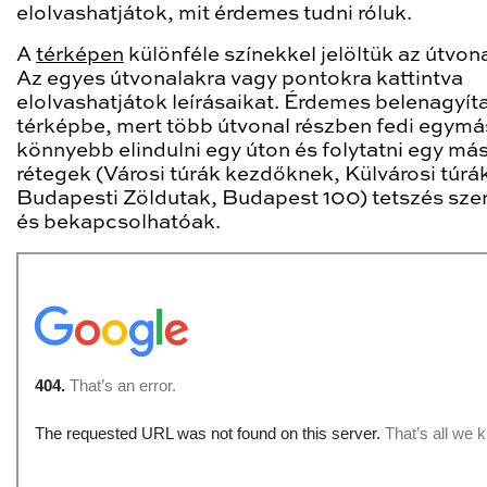
elolvashatjátok, mit érdemes tudni róluk.
A
térképen
különféle színekkel jelöltük az útvon
Az egyes útvonalakra vagy pontokra kattintva
elolvashatjátok leírásaikat. Érdemes belenagyíta
térképbe, mert több útvonal részben fedi egymás
könnyebb elindulni egy úton és folytatni egy má
rétegek (Városi túrák kezdőknek, Külvárosi túrá
Budapesti Zöldutak, Budapest 100) tetszés szeri
és bekapcsolhatóak.