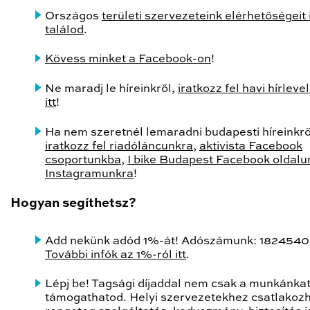
Országos
területi szervezeteink elérhetőségeit i
találod
.
Kövess minket a Facebook-on
!
Ne maradj le híreinkről,
iratkozz fel havi hírleve
itt
!
Ha nem szeretnél lemaradni budapesti híreinkrő
iratkozz fel riadóláncunkra
,
aktivista Facebook
csoportunkba
,
I bike Budapest Facebook oldalu
Instagramunkra
!
Hogyan segíthetsz?
Add nekünk adód 1%-át! Adószámunk: 1824540
További infók az 1%-ról itt
.
Lépj be! Tagsági díjaddal nem csak a munkánka
támogathatod. Helyi szervezetekhez csatlakozh