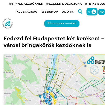
#TIPPEK KEZDŐKNEK
#EZEKEN DOLGOZUNK
#I BIKE BU
KLUBTAGSÁG
WEBSHOP
ADÓ 1%
HU
Támogass minket
Fedezd fel Budapestet két keréken! –
városi bringakörök kezdőknek is