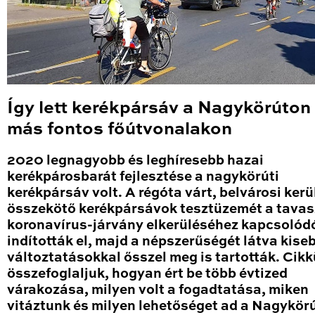
Így lett kerékpársáv a Nagykörúton
más fontos főútvonalakon
2020 legnagyobb és leghíresebb hazai
kerékpárosbarát fejlesztése a nagykörúti
kerékpársáv volt. A régóta várt, belvárosi kerü
összekötő kerékpársávok tesztüzemét a tavas
koronavírus-járvány elkerüléséhez kapcsolód
indították el, majd a népszerűségét látva kise
változtatásokkal ősszel meg is tartották. Cik
összefoglaljuk, hogyan ért be több évtized
várakozása, milyen volt a fogadtatása, miken
vitáztunk és milyen lehetőséget ad a Nagykör