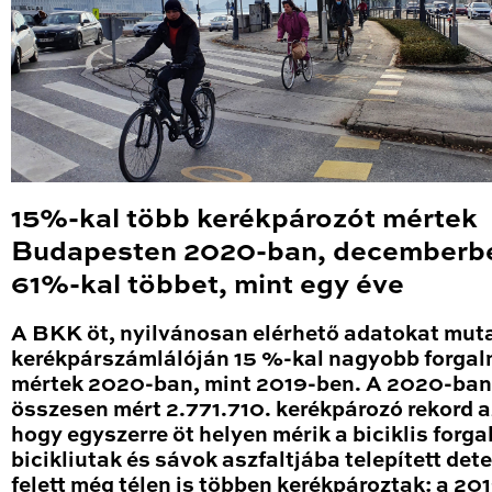
15%-kal több kerékpározót mértek
Budapesten 2020-ban, decemberb
61%-kal többet, mint egy éve
A BKK öt, nyilvánosan elérhető adatokat mut
kerékpárszámlálóján 15 %-kal nagyobb forga
mértek 2020-ban, mint 2019-ben. A 2020-ban
összesen mért 2.771.710. kerékpározó rekord a
hogy egyszerre öt helyen mérik a biciklis forga
bicikliutak és sávok aszfaltjába telepített det
felett még télen is többen kerékpároztak: a 20