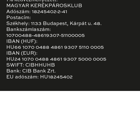
1% kedvezményezett:
MAGYAR KERÉKPÁROSKLUB
Adószám: 18245402-2-41
Postacím:
Székhely: 1133 Budapest, Kárpát u. 48.
Bankszámlaszám:
10700488-48619307-51100005
IBAN (HUF):
HU66 1070 0488 4861 9307 5110 0005
IBAN (EUR):
HU24 1070 0488 4861 9307 5000 0005
SWIFT: CIBHHUHB
Bank: CIB Bank Zrt.
EU adószám: HU18245402