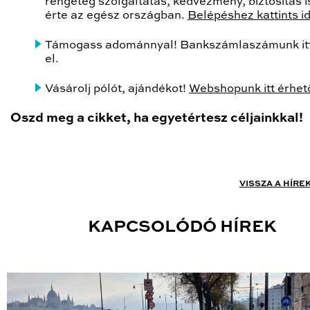
rengeteg szolgáltatás, kedvezmény, biztosítás is
érte az egész országban.
Belépéshez kattints i
Támogass adománnyal! Bankszámlaszámunk itt
el.
Vásárolj pólót, ajándékot!
Webshopunk itt érhető
Oszd meg a cikket, ha egyetértesz céljainkkal!
VISSZA A HÍRE
KAPCSOLÓDÓ HÍREK