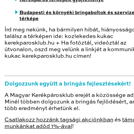
Budapesti és környéki bringaboltok és szerviz
térképe
Írd meg nekünk, ha bármilyen hibát, hiányosság
találsz a térképen ide: kozlekedes kukac
kerekparosklub.hu + Ha fotóztál, videóztál az
útvonalon, oszd meg velünk a linkjét a kommuni
kukac kerekparosklub.hu címen!
Dolgozzunk együtt a bringás fejlesztésekért!
A Magyar Kerékpárosklub erejét a közössége ad
Minél többen dolgozunk a bringás fejlődésért, a
több eredményt érhetünk el.
Csatlakozz hozzánk tagsági akciónkban
és
tám
munkánkat adód 1%-ával
!