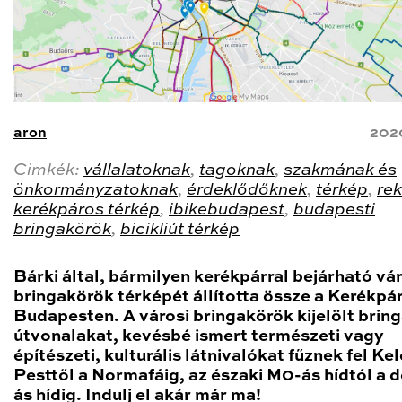
aron
202
Cimkék:
vállalatoknak
,
tagoknak
,
szakmának és
önkormányzatoknak
,
érdeklődőknek
,
térkép
,
re
kerékpáros térkép
,
ibikebudapest
,
budapesti
bringakörök
,
bicikliút térkép
Bárki által, bármilyen kerékpárral bejárható vár
bringakörök térképét állította össze a Kerékpá
Budapesten. A városi bringakörök kijelölt brin
útvonalakat, kevésbé ismert természeti vagy
építészeti, kulturális látnivalókat fűznek fel Kel
Pesttől a Normafáig, az északi M0-ás hídtól a d
ás hídig. Indulj el akár már ma!