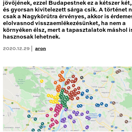
jövőjének, ezzel Budapestnek ez a kétszer két
és gyorsan kivitelezett sárga csík. A történet
csak a Nagykörútra érvényes, akkor is érdeme
elolvasnod visszaemlékezésünket, ha nem a
környéken élsz, mert a tapasztalatok máshol i
hasznosak lehetnek.
2020.12.29 |
aron