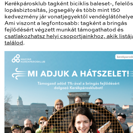
Kerékpárosklub tagként biciklis baleset-, felelő
lopásbiztosítás, jogsegély és több mint 150
kedvezmény jár vonatjegyektől vendéglátóhelye
Ami viszont a legfontosabb: tagként a bringás
fejlődésért végzett munkát támogathatod és
csatlakozhatsz helyi csoportjainkhoz, akik listájá
találod
.