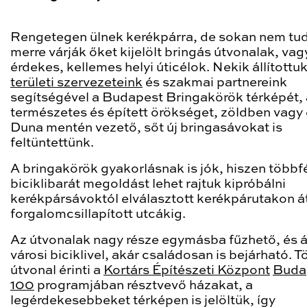
Rengetegen ülnek kerékpárra, de sokan nem tud
merre várják őket kijelölt bringás útvonalak, va
érdekes, kellemes helyi úticélok. Nekik állítottu
területi szervezeteink
és szakmai partnereink
segítségével a Budapest Bringakörök térképét,
természetes és épített örökséget, zöldben vagy
Duna mentén vezető, sőt új bringasávokat is
feltüntettünk.
A bringakörök gyakorlásnak is jók, hiszen többf
biciklibarát megoldást lehet rajtuk kipróbálni
kerékpársávoktól elválasztott kerékpárutakon á
forgalomcsillapított utcákig.
Az útvonalak nagy része egymásba fűzhető, és 
városi biciklivel, akár családosan is bejárható. 
útvonal érinti a
Kortárs Építészeti Központ
Buda
100
programjában résztvevő házakat, a
legérdekesebbeket térképen is jelöltük, így