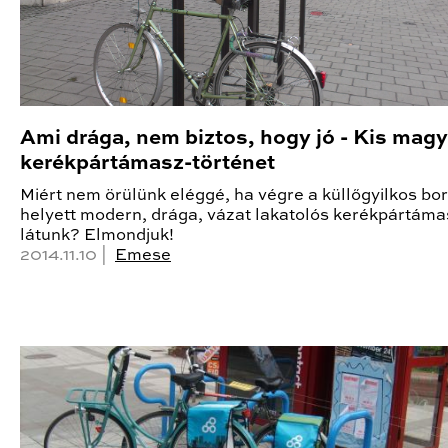
Ami drága, nem biztos, hogy jó - Kis mag
kerékpártámasz-történet
Miért nem örülünk eléggé, ha végre a küllőgyilkos b
helyett modern, drága, vázat lakatolós kerékpártám
látunk? Elmondjuk!
2014.11.10 |
Emese