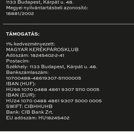
1133 Budapest, Kárpát u. 48.
Megyei nyilvántartásbeli azonosító:
18881/2002
TÁMOGATÁS:
1% kedvezményezett:
MAGYAR KERÉKPÁROSKLUB
Adószám: 18245402-2-41
Postacím:
Székhely: 1133 Budapest, Kárpát u. 48.
Bankszámlaszám:
10700488-48619307-51100005
IBAN (HUF):
HU66 1070 0488 4861 9307 5110 0005
IBAN (EUR):
HU24 1070 0488 4861 9307 5000 0005
SWIFT: CIBHHUHB
Bank: CIB Bank Zrt.
EU adószám: HU18245402