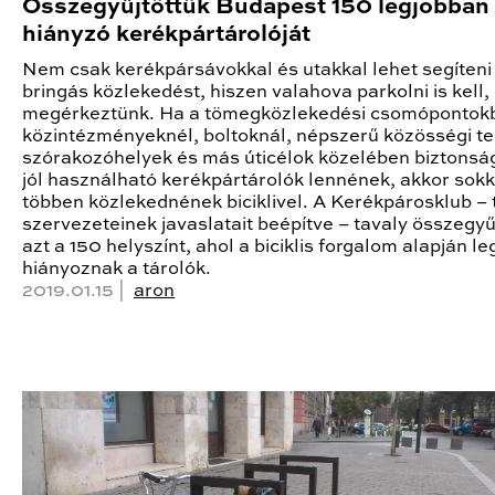
Összegyűjtöttük Budapest 150 legjobban
hiányzó kerékpártárolóját
Nem csak kerékpársávokkal és utakkal lehet segíteni
bringás közlekedést, hiszen valahova parkolni is kell,
megérkeztünk. Ha a tömegközlekedési csomópontok
közintézményeknél, boltoknál, népszerű közösségi te
szórakozóhelyek és más úticélok közelében biztonsá
jól használható kerékpártárolók lennének, akkor sokk
többen közlekednének biciklivel. A Kerékpárosklub – t
szervezeteinek javaslatait beépítve – tavaly összegyű
azt a 150 helyszínt, ahol a biciklis forgalom alapján l
hiányoznak a tárolók.
2019.01.15 |
aron