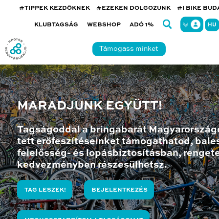
#TIPPEK KEZDŐKNEK
#EZEKEN DOLGOZUNK
#I BIKE BU
KLUBTAGSÁG
WEBSHOP
ADÓ 1%
HU
Támogass minket
MARADJUNK EGYÜTT!
Tagságoddal a bringabarát Magyarország
tett erőfeszítéseinket támogathatod, bales
felelősség- és lopásbiztosításban, renget
kedvezményben részesülhetsz.
TAG LESZEK!
BEJELENTKEZÉS