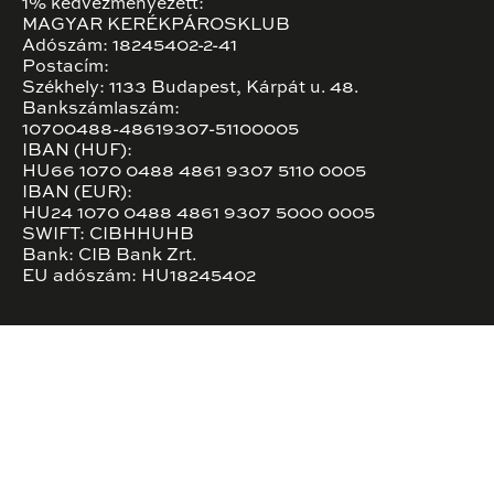
1% kedvezményezett:
MAGYAR KERÉKPÁROSKLUB
Adószám: 18245402-2-41
Postacím:
Székhely: 1133 Budapest, Kárpát u. 48.
Bankszámlaszám:
10700488-48619307-51100005
IBAN (HUF):
HU66 1070 0488 4861 9307 5110 0005
IBAN (EUR):
HU24 1070 0488 4861 9307 5000 0005
SWIFT: CIBHHUHB
Bank: CIB Bank Zrt.
EU adószám: HU18245402