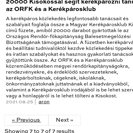
20000 Kisokossal segít kerékpározni tan
az ORFK és a Kerékpárosklub
A kerékpáros közlekedés legfontosabb tanácsait és
szabályait foglalja össze a Magyar Kerékpárosklub K
című füzete, amiből 20000 darabot gyártottak le az
Országos Rendőr-főkapitányság Balesetmegelőzési
Bizottságának támogatásával. A füzetben kerékpárvá
és beállítási tudnivalóktól kezdve közlekedési tippeket
és íratlan szabályokat és hasznos gyakorlati tanácso
gyűjtöttünk össze. Az ORFK és a Kerékpárosklub
közreműködésében megyei rendőrkapitányságokra,
rendezvényekre, és érdeklődő szervezeteknek,
kerékpárboltoknak, cégeknek, iskoláknak,
önkormányzatoknak juttatnának el a kiadványokból,
valamint a Kerékpárosklub irodájából is be lehet szer
vagy a honlapjáról is le lehet tölteni a Kisokost.
2021.08.25 |
aron
« Previous
Next »
Showing
7
to
7
of
7
results