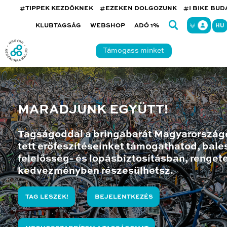
#TIPPEK KEZDŐKNEK
#EZEKEN DOLGOZUNK
#I BIKE BU
KLUBTAGSÁG
WEBSHOP
ADÓ 1%
HU
Támogass minket
MARADJUNK EGYÜTT!
Tagságoddal a bringabarát Magyarország
tett erőfeszítéseinket támogathatod, bales
felelősség- és lopásbiztosításban, renget
kedvezményben részesülhetsz.
TAG LESZEK!
BEJELENTKEZÉS