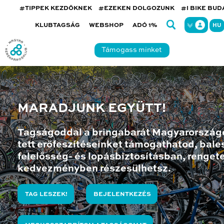
#TIPPEK KEZDŐKNEK
#EZEKEN DOLGOZUNK
#I BIKE BU
KLUBTAGSÁG
WEBSHOP
ADÓ 1%
HU
Támogass minket
MARADJUNK EGYÜTT!
Tagságoddal a bringabarát Magyarország
tett erőfeszítéseinket támogathatod, bales
felelősség- és lopásbiztosításban, renget
kedvezményben részesülhetsz.
TAG LESZEK!
BEJELENTKEZÉS