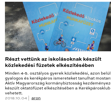
Részt vettünk az iskolásoknak készült
közlekedési füzetek elkészítésében
Minden 4-5. osztályos gyerek közlekedési, azon belül
gyalogos és kerékpáros ismereteket tanulhat mostant
Aktív Magyarország kormánybiztosság kezdeményez
készült oktatófüzet elkészítésében a Kerékpárosklub 
vehetett.
2018.10.04 |
aron