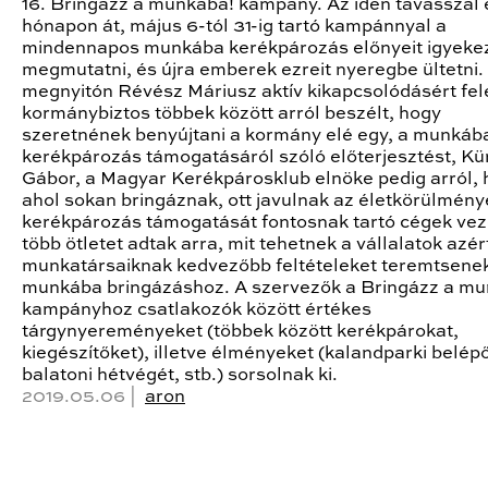
16. Bringázz a munkába! kampány. Az idén tavasszal 
hónapon át, május 6-tól 31-ig tartó kampánnyal a
mindennapos munkába kerékpározás előnyeit igyeke
megmutatni, és újra emberek ezreit nyeregbe ültetni.
megnyitón Révész Máriusz aktív kikapcsolódásért fel
kormánybiztos többek között arról beszélt, hogy
szeretnének benyújtani a kormány elé egy, a munkáb
kerékpározás támogatásáról szóló előterjesztést, Kür
Gábor, a Magyar Kerékpárosklub elnöke pedig arról,
ahol sokan bringáznak, ott javulnak az életkörülmény
kerékpározás támogatását fontosnak tartó cégek vez
több ötletet adtak arra, mit tehetnek a vállalatok azér
munkatársaiknak kedvezőbb feltételeket teremtsene
munkába bringázáshoz. A szervezők a Bringázz a mu
kampányhoz csatlakozók között értékes
tárgynyereményeket (többek között kerékpárokat,
kiegészítőket), illetve élményeket (kalandparki belép
balatoni hétvégét, stb.) sorsolnak ki.
2019.05.06 |
aron