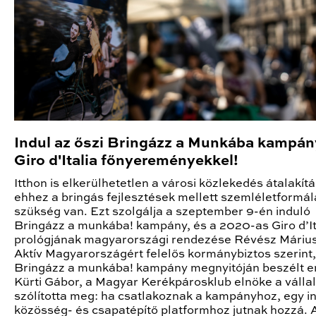
Indul az őszi Bringázz a Munkába kampán
Giro d'Italia főnyereményekkel!
Itthon is elkerülhetetlen a városi közlekedés átalakítá
ehhez a bringás fejlesztések mellett szemléletformál
szükség van. Ezt szolgálja a szeptember 9-én induló
Bringázz a munkába! kampány, és a 2020-as Giro d’It
prológjának magyarországi rendezése Révész Márius
Aktív Magyarországért felelős kormánybiztos szerint,
Bringázz a munkába! kampány megnyitóján beszélt er
Kürti Gábor, a Magyar Kerékpárosklub elnöke a válla
szólította meg: ha csatlakoznak a kampányhoz, egy 
közösség- és csapatépítő platformhoz jutnak hozzá. 