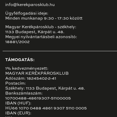
info@kerekparosklub.hu
Ügyfélfogadási ideje:
Minden munkanap 9:30 - 17:30 között
Magyar Kerékpárosklub - székhely:
1133 Budapest, Kárpát u. 48.
Megyei nyilvántartásbeli azonosító:
18881/2002
TÁMOGATÁS:
1% kedvezményezett:
MAGYAR KERÉKPÁROSKLUB
Adószám: 18245402-2-41
Postacím:
Székhely: 1133 Budapest, Kárpát u. 48.
Bankszámlaszám:
10700488-48619307-51100005
IBAN (HUF):
HU66 1070 0488 4861 9307 5110 0005
IBAN (EUR):