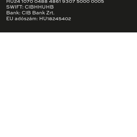
HU24 1070 0488 4861 9307 5000 0005
SWIFT: CIBHHUHB
Bank: CIB Bank Zrt.
EU adószám: HU18245402