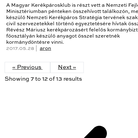
A Magyar Kerékpárosklub is részt vett a Nemzeti Fejl
Minisztériumban pénteken összehívott találkozón, me
készülő Nemzeti Kerékpáros Stratégia tervének szak
civil szervezetekkel történő egyeztetésére hívtak öss
Révész Máriusz kerékpározásért felelős kormánybiz
főosztályán készülő anyagot ősszel szeretnék
kormánydöntésre vinni.
2017.05.28 |
aron
« Previous
Next »
Showing
7
to
12
of
13
results