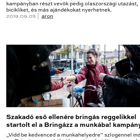
kampányban részt vevők pedig olaszországi utazást,
bicikliket, és más ajándékokat nyerhetnek.
2019.09.05 |
aron
Szakadó eső ellenére bringás reggelikkel
startolt el a Bringázz a munkába! kampán
„Vidd be kedvenced a munkahelyedre” szlogennel indu