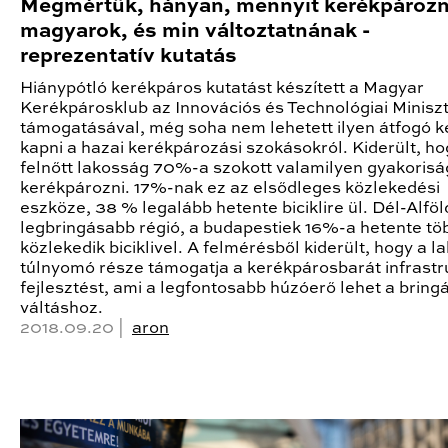
Megmértük, hányan, mennyit kerékpározn
magyarok, és min változtatnának -
reprezentatív kutatás
Hiánypótló kerékpáros kutatást készített a Magyar
Kerékpárosklub az Innovációs és Technológiai Minisz
támogatásával, még soha nem lehetett ilyen átfogó k
kapni a hazai kerékpározási szokásokról. Kiderült, ho
felnőtt lakosság 70%-a szokott valamilyen gyakorisá
kerékpározni. 17%-nak ez az elsődleges közlekedési
eszköze, 38 % legalább hetente biciklire ül. Dél-Alföl
legbringásabb régió, a budapestiek 16%-a hetente tö
közlekedik biciklivel. A felmérésből kiderült, hogy a 
túlnyomó része támogatja a kerékpárosbarát infrastr
fejlesztést, ami a legfontosabb húzóerő lehet a bring
váltáshoz.
2018.09.20 |
aron