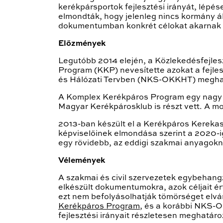
kerékpársportok fejlesztési irányát, lépés
elmondták, hogy jelenleg nincs kormány ál
dokumentumban konkrét célokat akarnak 
Előzmények
Legutóbb 2014 elején, a Közlekedésfejle
Program (KKP) nevesítette azokat a fejl
és Hálózati Tervben (NKS-OKKHT) meghatároz
A Komplex Kerékpáros Program egy nagy 
Magyar Kerékpárosklub is részt vett. A mo
2013-ban készült el a Kerékpáros Kerekas
képviselőinek elmondása szerint a 2020-ig
egy rövidebb, az eddigi szakmai anyagokn
Vélemények
A szakmai és civil szervezetek egybehangz
elkészült dokumentumokra, azok céljait é
ezt nem befolyásolhatják tömörséget elv
Kerékpáros Program
, és a korábbi NKS-O
fejlesztési irányait részletesen meghatár