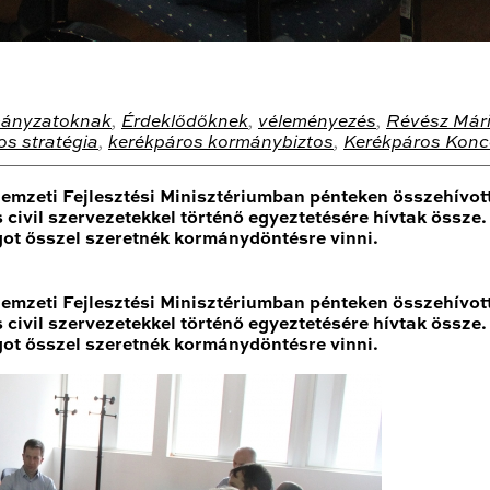
ányzatoknak
,
Érdeklődőknek
,
véleményezés
,
Révész Már
os stratégia
,
kerékpáros kormánybiztos
,
Kerékpáros Konc
Nemzeti Fejlesztési Minisztériumban pénteken összehívott
civil szervezetekkel történő egyeztetésére hívtak össze
ot ősszel szeretnék kormánydöntésre vinni.
Nemzeti Fejlesztési Minisztériumban pénteken összehívott
civil szervezetekkel történő egyeztetésére hívtak össze
ot ősszel szeretnék kormánydöntésre vinni.