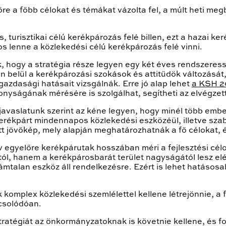
re a főbb célokat és témákat vázolta fel, a múlt heti me
 turisztikai célú kerékpározás felé billen, ezt a hazai ke
s lenne a közlekedési célú kerékpározás felé vinni.
, hogy a stratégia része legyen egy két éves rendszere
belül a kerékpározási szokások és attitűdök változását, 
gazdasági hatásait vizsgálnák. Erre jó alap lehet
a KSH 20
onyságának mérésére is szolgálhat, segítheti az elvégzet
a javaslatunk szerint az kéne legyen, hogy minél több embe
kerékpárt mindennapos közlekedési eszközéül, illetve sza
 jövőkép, mely alapján meghatározhatnák a fő célokat, é
rv egyelőre kerékpárutak hosszában méri a fejlesztési cél
ól, hanem a kerékpárosbarát terület nagyságától lesz el
számtalan eszköz áll rendelkezésre. Ezért is lehet hatáso
 komplex közlekedési szemlélettel kellene létrejönnie, a 
pcsolódóan.
stratégiát az önkormányzatoknak is követnie kellene, és 