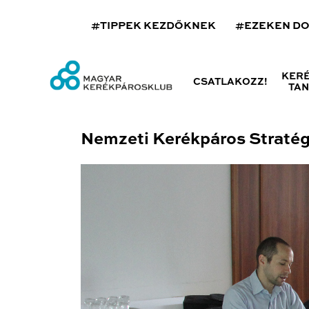
#TIPPEK KEZDŐKNEK
#EZEKEN D
KER
CSATLAKOZZ!
TA
Nemzeti Kerékpáros Stratégi