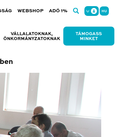
GSÁG
WEBSHOP
ADÓ 1%
HU
VÁLLALATOKNAK,
TÁMOGASS
ÖNKORMÁNYZATOKNAK
MINKET
sben