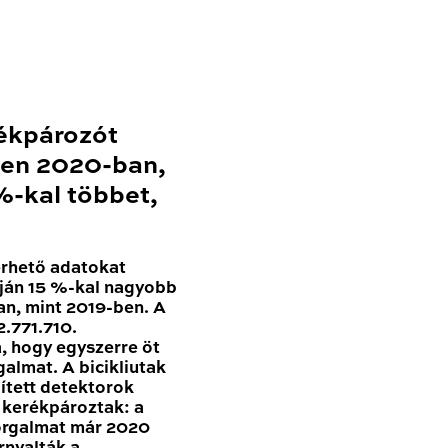
ékpározót
en 2020-ban,
-kal többet,
érhető adatokat
ján 15 %-kal nagyobb
n, mint 2019-ben. A
.771.710.
, hogy egyszerre öt
galmat. A bicikliutak
pített detektorok
n kerékpároztak: a
forgalmat már 2020