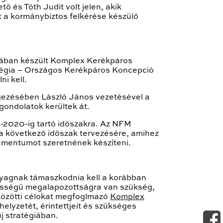
ő és Tóth Judit volt jelen, akik
t a kormánybiztos felkérése készülő
mjában készült Komplex Kerékpáros
atégia – Országos Kerékpáros Koncepció
i kell.
gezésében László János vezetésével a
gondolatok kerültek át.
-2020-ig tartó időszakra. Az NFM
 a következő időszak tervezésére, amihez
kumentumot szeretnének készíteni.
anyagnak támaszkodnia kell a korábban
tességű megalapozottságra van szükség,
közötti célokat megfoglmazó
Komplex
lyzetét, érintettjeit és szükséges
j stratégiában.