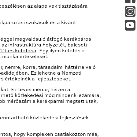
gbeszélésen az alapelvek tisztázására
rékpározási szokások és a kívánt
sséggel megvalósuló átfogó kerékpáros
az infrastruktúra helyzetét, baleseti
11-es kutatása
. Egy ilyen kutatás a
t munka értékelését.
r, nemre, korra, társadalmi háttérre való
badidejében. Ez lehetne a Nemzeti
s értékelnék a fejlesztéseket.
okat. Ez téves mérce, hiszen a
érhető közlekedési mód mindenki számára,
sabb mérőszám a kerékpárral megtett utak,
fenntartható közlekedési fejlesztések
fontos, hogy komplexen csatlakozzon más,