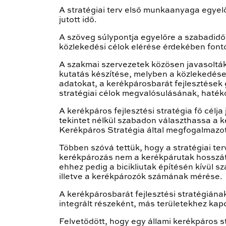
A stratégiai terv első munkaanyaga egyelő
jutott idő.
A szöveg súlypontja egyelőre a szabadidős,
közlekedési célok elérése érdekében fonto
A szakmai szervezetek közösen javasolták
kutatás készítése, melyben a közlekedésen 
adatokat, a kerékpárosbarát fejlesztések 
stratégiai célok megvalósulásának, haték
A kerékpáros fejlesztési stratégia fő célj
tekintet nélkül szabadon választhassa a 
Kerékpáros Stratégia által megfogalmazott
Többen szóvá tettük, hogy a stratégiai te
kerékpározás nem a kerékpárutak hosszát
ehhez pedig a bicikliutak építésén kívül 
illetve a kerékpározók számának mérése.
A kerékpárosbarát fejlesztési stratégiának
integrált részeként, más területekhez ka
Felvetődött, hogy egy állami kerékpáros 