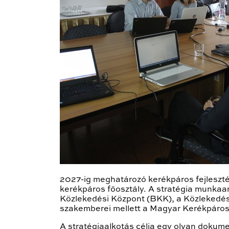
2027-ig meghatározó kerékpáros fejlesztés
kerékpáros főosztály. A stratégia munkaan
Közlekedési Központ (BKK), a Közlekedé
szakemberei mellett a Magyar Kerékpárosk
A stratégiaalkotás célja egy olyan dokum