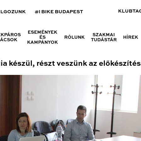
KLUBTA
OLGOZUNK
#I BIKE BUDAPEST
ESEMÉNYEK
ÉKPÁROS
SZAKMAI
ÉS
RÓLUNK
HÍREK
NÁCSOK
TUDÁSTÁR
KAMPÁNYOK
a készül, részt veszünk az előkészíté