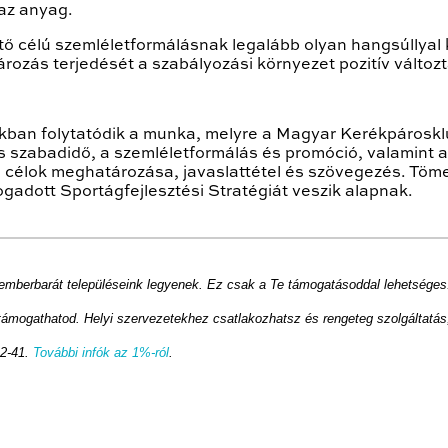
az anyag.
tő célú szemléletformálásnak legalább olyan hangsúllyal 
ározás terjedését a szabályozási környezet pozitív változt
ban folytatódik a munka, melyre a Magyar Kerékpárosklu
és szabadidő, a szemléletformálás és promóció, valamint
k a célok meghatározása, javaslattétel és szövegezés. T
gadott Sportágfejlesztési Stratégiát veszik alapnak.
 emberbarát településeink legyenek. Ez csak a Te támogatásoddal lehetséges
ámogathatod. Helyi szervezetekhez csatlakozhatsz és rengeteg szolgáltatás,
2-41.
További infók az 1%-ról
.