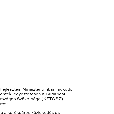
i Fejlesztési Minisztériumban működő
 pénteki egyeztetésen a Budapesti
 Országos Szövetsége (KETOSZ)
részt.
eg a kerékpáros közlekedés és