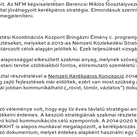
eit. Az NFM képviseletében Berencsi Miklós főosztályvezet
tal jóváhagyott kerékpáros stratégia. Elmondásuk szerin
megjeleníteni.
sztési Koordinációs Központ Bringázni Élmény c. progra
esztéseket, melyeket a 2013-as Nemzeti Közlekedési Str
ott célok alapján jelöltek ki. Ezek teljesülését vizsgáln
alapossággal elkészített szakmai anyag, melynek szöve
stani tervbe utóbbiakból fontos, előremutató szemléletű 
ztal részvételével a
Nemzeti Kerékpáros Koncepció
2014
 zajló fejlesztések már eldőltek, ezért van most szükség
ál jobban kommunikálható („rövid, tömör, vázlatos”) do
ó véleménye volt, hogy egy tíz éves távlatú stratégiai 
rtékelni érdemes. A készülő stratégiának szakmai részle
áró külső kommunikációs célú szempontok. A 2014-2020 
KKHT is alapos munkával megalapozott, a kerékpározás he
ozó dokumentum, melyet érdekes alapként használni egy ú