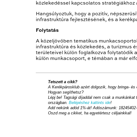
közlekedéssel kapcsolatos stratégiákhoz 
Hangsúlyoztuk, hogy a pozitív, népszerűsí
infrastruktúra fejlesztésének, és a kerékp
Folytatás
A közeljövőben tematikus munkacsoportok
infrastruktúra és közlekedés, a turizmus 
területeivel külön foglalkozva folytatódi
külön munkacsoport, e témában a már elfo
Tetszett a cikk?
A Kerékpárosklub azért dolgozik, hogy bringa- és
Hogyan segíthetsz?
Lépj be! Tagsági díjaddal nem csak a munkánkat t
országban.
Belépéshez kattints ide
!
Add nekünk adód 1%-át! Adószámunk: 18245402-
Oszd meg a cikket, ha egyetértesz céljainkkal!