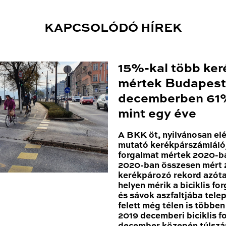
KAPCSOLÓDÓ HÍREK
15%-kal több ker
mértek Budapest
decemberben 61%
mint egy éve
A BKK öt, nyilvánosan el
mutató kerékpárszámláló
forgalmat mértek 2020-ba
2020-ban összesen mért 2
kerékpározó rekord azóta
helyen mérik a biciklis for
és sávok aszfaltjába tele
felett még télen is többe
2019 decemberi biciklis 