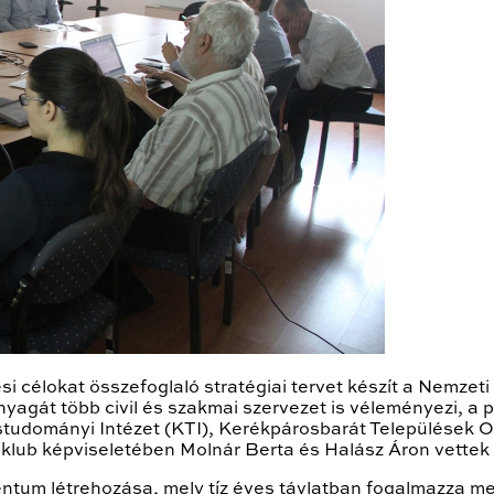
i célokat összefoglaló stratégiai tervet készít a Nemzet
yagát több civil és szakmai szervezet is véleményezi, a
studományi Intézet (KTI), Kerékpárosbarát Települések
lub képviseletében Molnár Berta és Halász Áron vettek 
entum létrehozása, mely tíz éves távlatban fogalmazza m