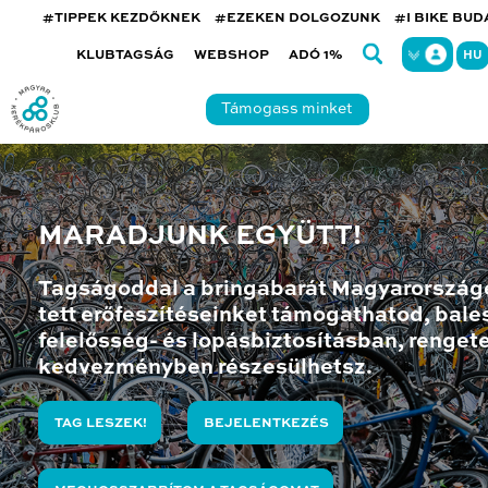
#TIPPEK KEZDŐKNEK
#EZEKEN DOLGOZUNK
#I BIKE BU
KLUBTAGSÁG
WEBSHOP
ADÓ 1%
HU
Támogass minket
MARADJUNK EGYÜTT!
Tagságoddal a bringabarát Magyarország
tett erőfeszítéseinket támogathatod, bales
felelősség- és lopásbiztosításban, renget
kedvezményben részesülhetsz.
TAG LESZEK!
BEJELENTKEZÉS