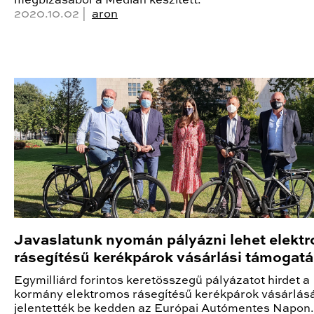
megbízásából a Medián készített.
2020.10.02 |
aron
Javaslatunk nyomán pályázni lehet elekt
rásegítésű kerékpárok vásárlási támogat
Egymilliárd forintos keretösszegű pályázatot hirdet a
kormány elektromos rásegítésű kerékpárok vásárlás
jelentették be kedden az Európai Autómentes Napon.