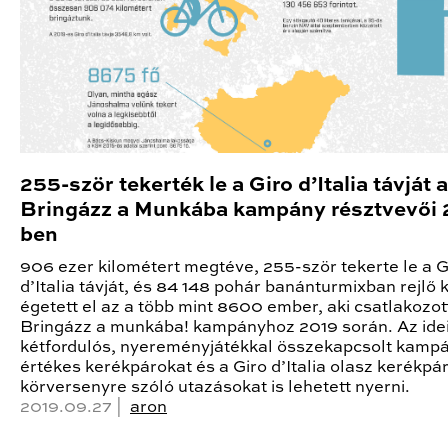
255-ször tekerték le a Giro d’Italia távját a
Bringázz a Munkába kampány résztvevői 
ben
906 ezer kilométert megtéve, 255-ször tekerte le a G
d’Italia távját, és 84 148 pohár banánturmixban rejlő k
égetett el az a több mint 8600 ember, aki csatlakozot
Bringázz a munkába! kampányhoz 2019 során. Az ide
kétfordulós, nyereményjátékkal összekapcsolt kamp
értékes kerékpárokat és a Giro d’Italia olasz kerékpá
körversenyre szóló utazásokat is lehetett nyerni.
2019.09.27 |
aron