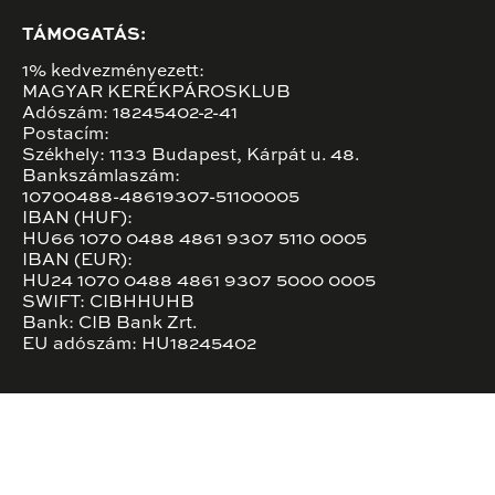
TÁMOGATÁS:
1% kedvezményezett:
MAGYAR KERÉKPÁROSKLUB
Adószám: 18245402-2-41
Postacím:
Székhely: 1133 Budapest, Kárpát u. 48.
Bankszámlaszám:
10700488-48619307-51100005
IBAN (HUF):
HU66 1070 0488 4861 9307 5110 0005
IBAN (EUR):
HU24 1070 0488 4861 9307 5000 0005
SWIFT: CIBHHUHB
Bank: CIB Bank Zrt.
EU adószám: HU18245402