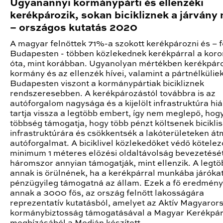
Ugyanannyi kormánypárti és ellenzéki
kerékpározik, sokan bicikliznek a járvány 
– országos kutatás 2020
A magyar felnőttek 71%-a szokott kerékpározni és – 
Budapesten - többen közlekednek kerékpárral a koro
óta, mint korábban. Ugyanolyan mértékben kerékpár
kormány és az ellenzék hívei, valamint a pártnélküliek
Budapesten viszont a kormánypártiak bicikliznek
rendszeresebben. A kerékpározástól továbbra is az
autóforgalom nagysága és a kijelölt infrastruktúra hi
tartja vissza a legtöbb embert, így nem meglepő, hog
többség támogatja, hogy több pénzt költsenek biciklis
infrastruktúrára és csökkentsék a lakóterületeken á
autóforgalmat. A biciklivel közlekedőket védő kötelez
minimum 1 méteres előzési oldaltávolság bevezetésé
háromszor annyian támogatják, mint ellenzik. A legt
annak is örülnének, ha a kerékpárral munkába járókat
pénzügyileg támogatná az állam. Ezek a fő eredmény
annak a 3000 fős, az ország felnőtt lakosságára
reprezentatív kutatásból, amelyet az Aktív Magyaror
kormánybiztosság támogatásával a Magyar Kerékpá