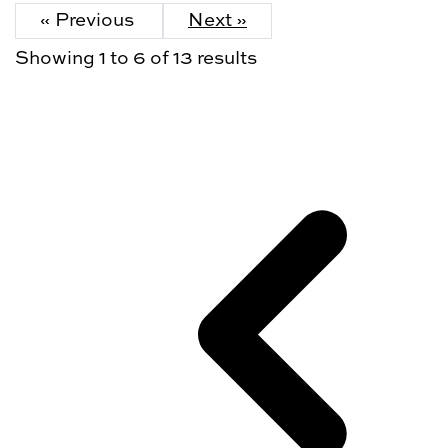
« Previous
Next »
Showing
1
to
6
of
13
results