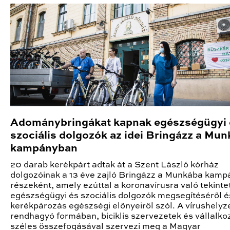
Adománybringákat kapnak egészségügyi 
szociális dolgozók az idei Bringázz a Mu
kampányban
20 darab kerékpárt adtak át a Szent László kórház
dolgozóinak a 13 éve zajló Bringázz a Munkába kamp
részeként, amely ezúttal a koronavírusra való tekintet
egészségügyi és szociális dolgozók megsegítéséről é
kerékpározás egészségi előnyeiről szól. A vírushelyze
rendhagyó formában, biciklis szervezetek és vállalk
széles összefogásával szervezi meg a Magyar