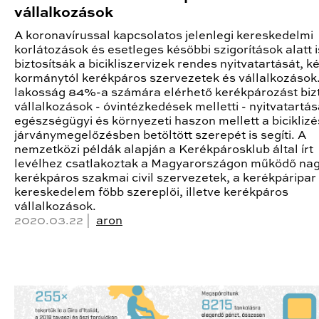
vállalkozások
A koronavírussal kapcsolatos jelenlegi kereskedelmi
korlátozások és esetleges későbbi szigorítások alatt i
biztosítsák a bicikliszervizek rendes nyitvatartását, ké
kormánytól kerékpáros szervezetek és vállalkozások
lakosság 84%-a számára elérhető kerékpározást bizt
vállalkozások - óvintézkedések melletti - nyitvatartás
egészségügyi és környezeti haszon mellett a biciklizé
járványmegelőzésben betöltött szerepét is segíti. A
nemzetközi példák alapján a Kerékpárosklub által írt
levélhez csatlakoztak a Magyarországon működő na
kerékpáros szakmai civil szervezetek, a kerékpáripar
kereskedelem főbb szereplői, illetve kerékpáros
vállalkozások.
2020.03.22 |
aron