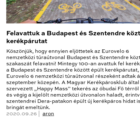
Felavattuk a Budapest és Szentendre közti
kerékpárutat
Köszönjük, hogy ennyien eljöttetek az Eurovelo 6
nemzetközi túraútvonal Budapest és Szentendre közti
szakaszát felavatni! Mintegy 100-an avattuk fel kerék
a Budapest és Szentendre között épült kerékpárutat,
Eurovelo 6 nemzetközi túraútvonal részeként adtak á
szeptember közepén. A Magyar Kerékpárosklub által
szervezett „Happy Mass” tekerés az óbudai Fő térről 
és végig a kijelölt nemzetközi útvonalon haladt, érintv
szentendrei Dera-patakon épült új kerékpáros hidat is
bringát emeltünk.
2020.09.26 |
aron