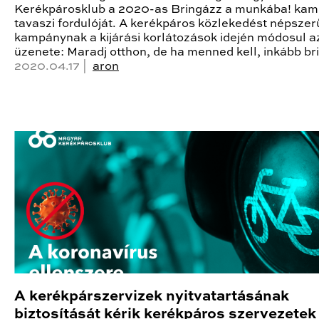
Kerékpárosklub a 2020-as Bringázz a munkába! ka
tavaszi fordulóját. A kerékpáros közlekedést népszer
kampánynak a kijárási korlátozások idején módosul a
üzenete: Maradj otthon, de ha menned kell, inkább br
2020.04.17 |
aron
A kerékpárszervizek nyitvatartásának
biztosítását kérik kerékpáros szervezetek