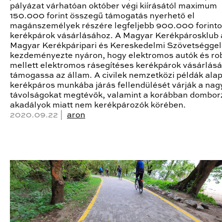
pályázat várhatóan október végi kiírásától maximum
150.000 forint összegű támogatás nyerhető el
magánszemélyek részére legfeljebb 900.000 forint
kerékpárok vásárlásához. A Magyar Kerékpárosklub 
Magyar Kerékpáripari és Kereskedelmi Szövetséggel
kezdeményezte nyáron, hogy elektromos autók és r
mellett elektromos rásegítéses kerékpárok vásárlását
támogassa az állam. A civilek nemzetközi példák alap
kerékpáros munkába járás fellendülését várják a na
távolságokat megtévők, valamint a korábban dombor
akadályok miatt nem kerékpározók körében.
2020.09.22 |
aron