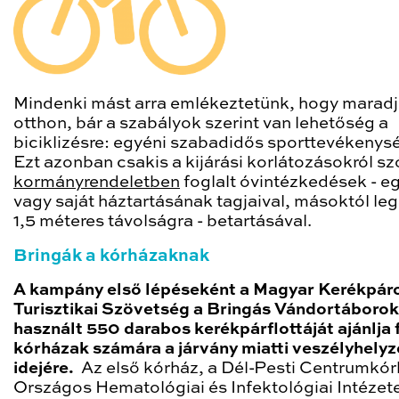
Mindenki mást arra emlékeztetünk, hogy marad
otthon, bár a szabályok szerint van lehetőség a
biciklizésre: egyéni szabadidős sporttevékenys
Ezt azonban csakis a kijárási korlátozásokról sz
kormányrendeletben
foglalt óvintézkedések - e
vagy saját háztartásának tagjaival, másoktól le
1,5 méteres távolságra - betartásával.
Bringák a kórházaknak
A kampány első lépéseként a Magyar Kerékpár
Turisztikai Szövetség a Bringás Vándortáboro
használt 550 darabos kerékpárflottáját ajánlja 
kórházak számára a járvány miatti veszélyhelyz
idejére.
Az első kórház, a Dél-Pesti Centrumkór
Országos Hematológiai és Infektológiai Intézet