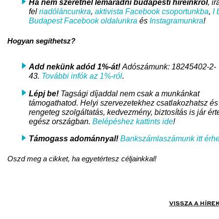
Ha nem szeretnél lemaradni
budapesti híreinkről
, i
fel
riadóláncunkra
,
aktivista Facebook csoportunkba
,
I 
Budapest Facebook oldalunkra
és
Instagramunkra
!
Hogyan segíthetsz?
Add nekünk adód 1%-át!
Adószámunk: 18245402-2-
43.
További infók az 1%-ról
.
Lépj be!
Tagsági díjaddal nem csak a munkánkat
támogathatod. Helyi szervezetekhez csatlakozhatsz és
rengeteg szolgáltatás, kedvezmény, biztosítás is jár ért
egész országban.
Belépéshez kattints ide
!
Támogass adománnyal!
Bankszámlaszámunk itt érhe
Oszd meg a cikket, ha egyetértesz céljainkkal!
VISSZA A HÍRE