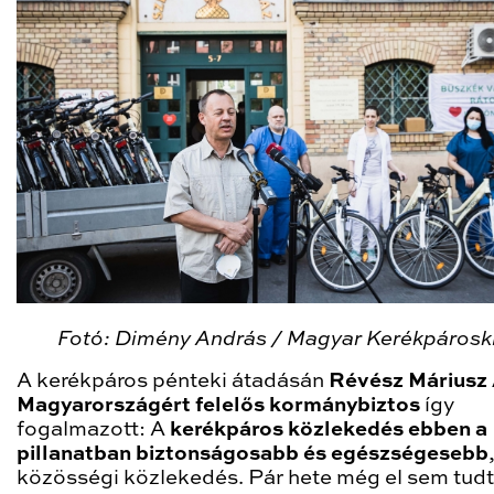
Fotó: Dimény András / Magyar Kerékpárosk
A kerékpáros pénteki átadásán
Révész Máriusz 
Magyarországért felelős kormánybiztos
így
fogalmazott: A
kerékpáros közlekedés ebben a
pillanatban biztonságosabb és egészségesebb
közösségi közlekedés. Pár hete még el sem tud