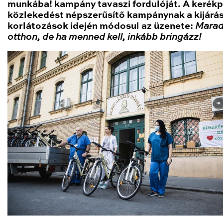
munkába! kampány tavaszi fordulóját. A kerék
közlekedést népszerűsítő kampánynak a kijárás
korlátozások idején módosul az üzenete:
Marad
otthon, de ha menned kell, inkább bringázz!