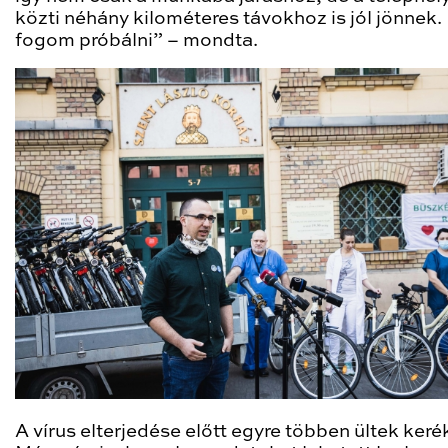
közti néhány kilométeres távokhoz is jól jönnek. 
fogom próbálni” – mondta.
A vírus elterjedése előtt egyre többen ültek keré