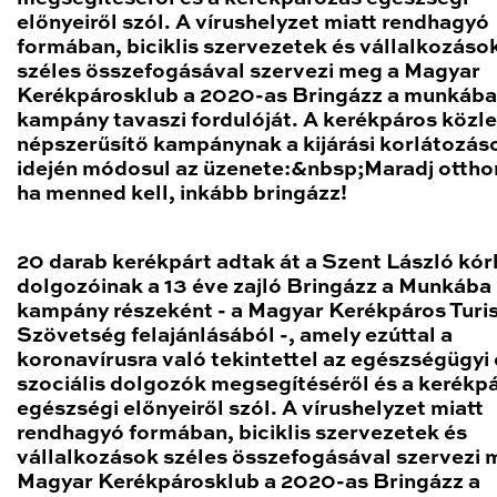
előnyeiről szól. A vírushelyzet miatt rendhagyó
formában, biciklis szervezetek és vállalkozáso
széles összefogásával szervezi meg a Magyar
Kerékpárosklub a 2020-as Bringázz a munkába
kampány tavaszi fordulóját. A kerékpáros közl
népszerűsítő kampánynak a kijárási korlátozás
idején módosul az üzenete:&nbsp;Maradj ottho
ha menned kell, inkább bringázz!
20 darab kerékpárt adtak át a Szent László kór
dolgozóinak a 13 éve zajló Bringázz a Munkába
kampány részeként - a Magyar Kerékpáros Turis
Szövetség felajánlásából -, amely ezúttal a
koronavírusra való tekintettel az egészségügyi 
szociális dolgozók megsegítéséről és a kerékp
egészségi előnyeiről szól. A vírushelyzet miatt
rendhagyó formában, biciklis szervezetek és
vállalkozások széles összefogásával szervezi 
Magyar Kerékpárosklub a 2020-as Bringázz a