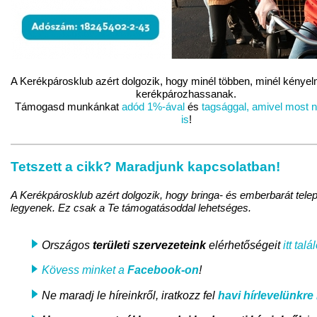
A Kerékpárosklub azért dolgozik, hogy minél többen, minél kény
kerékpározhassanak.
Támogasd munkánkat
adód 1%-ával
és
tagsággal, amivel most 
is
!
Tetszett a cikk? Maradjunk kapcsolatban!
A Kerékpárosklub azért dolgozik, hogy bringa- és emberbarát tele
legyenek. Ez csak a Te támogatásoddal lehetséges.
Országos
területi szervezeteink
elérhetőségeit
itt talá
Kövess minket a
Facebook-on
!
Ne maradj le híreinkről, iratkozz fel
havi hírlevelünkre
i