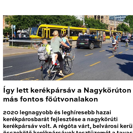
Így lett kerékpársáv a Nagykörúton
más fontos főútvonalakon
2020 legnagyobb és leghíresebb hazai
kerékpárosbarát fejlesztése a nagykörúti
kerékpársáv volt. A régóta várt, belvárosi kerü