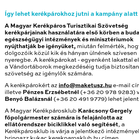
Így lehet kerékpárokhoz jutni a kampány alatt
A Magyar Kerékpáros Turisztikai Szövetség
kerékpárjainak használatára első körben a bud
egészségügyi intézmények és minisztériumok
nyújthatják be igényüket,
miután felmérték, hog
dolgozóik közül kik és hányan ülnének szívesen
nyeregbe. A kerékpárokat - egyenként lakattal el
a Vándortáborok megkezdéséig tudja biztosítan
szövetség az igénylők számára.
A kerékpárokért az
info@maketusz.hu
e-mail cí
illetve
Pénzes Erzsébetnél
(+36 20 978 9283) 
Benyó Balázsnál
(+36 20 491 9779) lehet jelent
A Magyar Kerékpárosklub
Karácsony Gergely
főpolgármester számára is felajánlotta az
ellátórendszer biciklikkel való segítését
, a
Kerékpárosklub is várja a jelentkező intézménye
bringazz kukac kerekparosklub.hu címen.