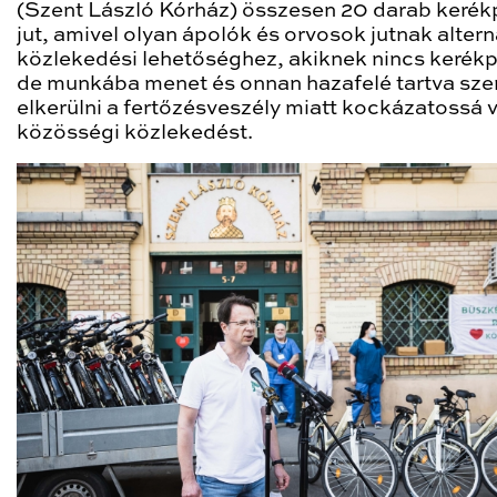
(Szent László Kórház) összesen 20 darab keré
jut, amivel olyan ápolók és orvosok jutnak altern
közlekedési lehetőséghez, akiknek nincs kerékp
de munkába menet és onnan hazafelé tartva sze
elkerülni a fertőzésveszély miatt kockázatossá 
közösségi közlekedést.