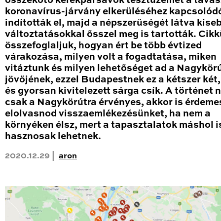
összekötő kerékpársávok tesztüzemét a tavas
koronavírus-járvány elkerüléséhez kapcsolód
indították el, majd a népszerűségét látva kise
változtatásokkal ősszel meg is tartották. Cik
összefoglaljuk, hogyan ért be több évtized
várakozása, milyen volt a fogadtatása, miken
vitáztunk és milyen lehetőséget ad a Nagykör
jövőjének, ezzel Budapestnek ez a kétszer két
és gyorsan kivitelezett sárga csík. A történet
csak a Nagykörútra érvényes, akkor is érdeme
elolvasnod visszaemlékezésünket, ha nem a
környéken élsz, mert a tapasztalatok máshol i
hasznosak lehetnek.
2020.12.29 |
aron