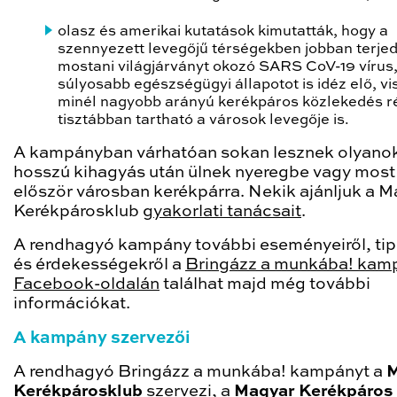
olasz és amerikai kutatások kimutatták, hogy a
szennyezett levegőjű térségekben jobban terjed
mostani világjárványt okozó SARS CoV-19 vírus,
súlyosabb egészségügyi állapotot is idéz elő, vi
minél nagyobb arányú kerékpáros közlekedés r
tisztábban tartható a városok levegője is.
A kampányban várhatóan sokan lesznek olyanok
hosszú kihagyás után ülnek nyeregbe vagy most
először városban kerékpárra. Nekik ajánljuk a 
Kerékpárosklub
gyakorlati tanácsait
.
A rendhagyó kampány további eseményeiről, tip
és érdekességekről a
Bringázz a munkába! kam
Facebook-oldalán
találhat majd még további
információkat.
A kampány szervezői
A rendhagyó Bringázz a munkába! kampányt a
M
Kerékpárosklub
szervezi, a
Magyar Kerékpáros