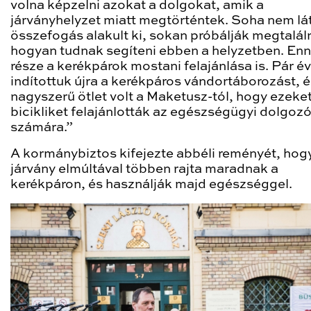
volna képzelni azokat a dolgokat, amik a
járványhelyzet miatt megtörténtek. Soha nem lá
összefogás alakult ki, sokan próbálják megtaláln
hogyan tudnak segíteni ebben a helyzetben. En
része a kerékpárok mostani felajánlása is. Pár é
indítottuk újra a kerékpáros vándortáborozást, é
nagyszerű ötlet volt a Maketusz-tól, hogy ezeket
bicikliket felajánlották az egészségügyi dolgoz
számára.”
A kormánybiztos kifejezte abbéli reményét, hog
járvány elmúltával többen rajta maradnak a
kerékpáron, és használják majd egészséggel.