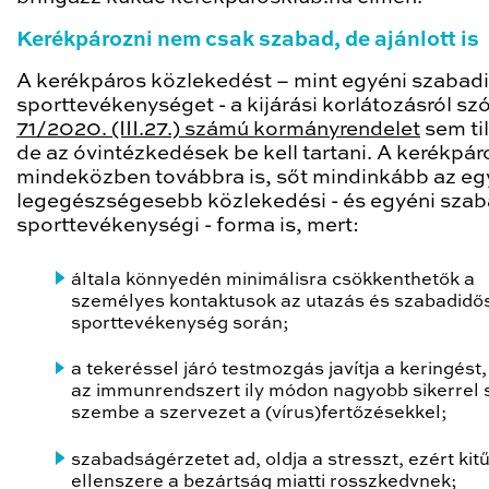
Kerékpározni nem csak szabad, de ajánlott is
A kerékpáros közlekedést – mint egyéni szabad
sporttevékenységet - a kijárási korlátozásról sz
71/2020. (III.27.) számú kormányrendelet
sem til
de az óvintézkedések be kell tartani. A kerékpá
mindeközben továbbra is, sőt mindinkább az eg
legegészségesebb közlekedési - és egyéni sza
sporttevékenységi - forma is, mert:
általa könnyedén minimálisra csökkenthetők a
személyes kontaktusok az utazás és szabadidő
sporttevékenység során;
a tekeréssel járó testmozgás javítja a keringést, 
az immunrendszert ily módon nagyobb sikerrel s
szembe a szervezet a (vírus)fertőzésekkel;
szabadságérzetet ad, oldja a stresszt, ezért kit
ellenszere a bezártság miatti rosszkedvnek;