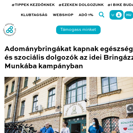
#TIPPEK KEZDŐKNEK
#EZEKEN DOLGOZUNK
#I BIKE BU
KLUBTAGSÁG
WEBSHOP
ADÓ 1%
HU
Támogass minket
Adománybringákat kapnak egészség
és szociális dolgozók az idei Bringáz
Munkába kampányban