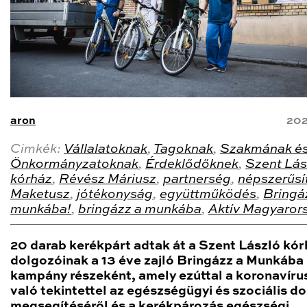
aron
202
Cimkék:
Vállalatoknak
,
Tagoknak
,
Szakmának é
Önkormányzatoknak
,
Érdeklődőknek
,
Szent Lás
kórház
,
Révész Máriusz
,
partnerség
,
népszerűsí
Maketusz
,
jótékonyság
,
együttműködés
,
Bringá
munkába!
,
bringázz a munkába
,
Aktív Magyaror
20 darab kerékpárt adtak át a Szent László kór
dolgozóinak a 13 éve zajló Bringázz a Munkába
kampány részeként, amely ezúttal a koronavíru
való tekintettel az egészségügyi és szociális d
megsegítéséről és a kerékpározás egészségi