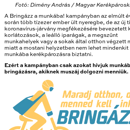
Fotó: Dimény András / Magyar Kerékpárosk
A Bringázz a munkába! kampányban az elmúlt é
során több tízezer ember ült nyeregbe, de az új 
koronavírus-járvány megfékezésére bevezetett k
korlátozások, a leálló iparágak, a megszűnt
munkahelyek vagy a sokak által otthon végzett
miatt a mostani helyzetben nem lehet mindenkit
munkába kerékpározásra biztatni.
Ezért a kampányban csak azokat hívjuk munká
bringázásra, akiknek muszáj dolgozni menniük.