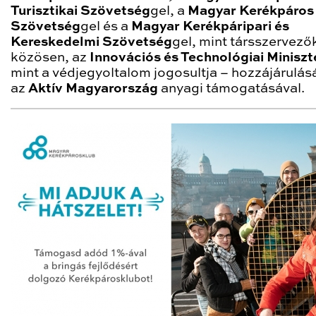
Turisztikai Szövetség
gel, a
Magyar Kerékpáros
Szövetség
gel és a
Magyar Kerékpáripari és
Kereskedelmi Szövetség
gel, mint társszervező
közösen, az
Innovációs és Technológiai Minisz
mint a védjegyoltalom jogosultja – hozzájárulás
az
Aktív Magyarország
anyagi támogatásával.