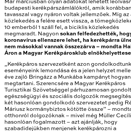
Már márciusban olyan adatokat lehetett leolvasn
budapesti kerékpárszámlálókról, amik korábba
tavasszal vagy nyáron voltak jellemzőek. Míg az
közlekedés a felére esett vissza, a tömegközle
10 emberből 1 száll fel, a biciklis közlekedés
megmaradt. Nagyon
sokan felfedezhették, hog
koronavírus ellenszere lehet, ha kerékpárra üln
nem másokkal vannak összezárva – mondta Ha
Áron a Magyar Kerékpárosklub elnökhelyettese
„Kerékpáros szervezetként azon gondolkodtunk
eseményeink lemondása és a jelen helyzet mellet
éve zajló Bringázz a Munkába kampányt hogyan 
megtartani. Szerencsére a Magyar Kerékpáros
Turisztikai Szövetséggel párhuzamosan gondol
egészségügyi és szociális dolgozók megsegítés
két hasonlóan gondolkodó szervezetet pedig R
Máriusz kormánybiztos kötötte össze” – mondta
otthonról dolgozóknak – mivel még Müller Cecíli
hasonlóan fogalmazott – azt ajánlják, hogy
szabadidejükben menjenek kerékpározni a