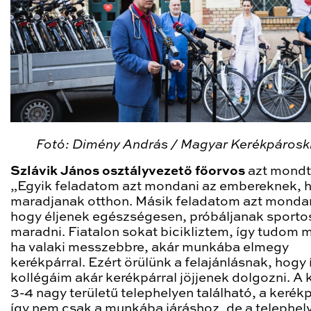
Fotó: Dimény András / Magyar Kerékpárosk
Szlávik János osztályvezető főorvos
azt mondt
„Egyik feladatom azt mondani az embereknek, 
maradjanak otthon. Másik feladatom azt mondan
hogy éljenek egészségesen, próbáljanak sporto
maradni. Fiatalon sokat bicikliztem, így tudom m
ha valaki messzebbre, akár munkába elmegy
kerékpárral. Ezért örülünk a felajánlásnak, hogy 
kollégáim akár kerékpárral jöjjenek dolgozni. A 
3-4 nagy területű telephelyen található, a kerék
így nem csak a munkába járáshoz, de a telephel