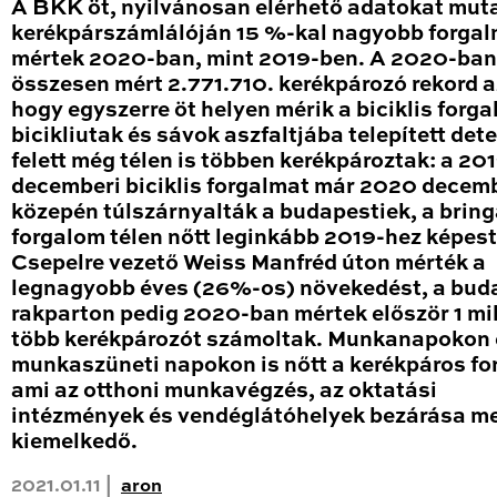
A BKK öt, nyilvánosan elérhető adatokat mut
kerékpárszámlálóján 15 %-kal nagyobb forga
mértek 2020-ban, mint 2019-ben. A 2020-ban
összesen mért 2.771.710. kerékpározó rekord a
hogy egyszerre öt helyen mérik a biciklis forga
bicikliutak és sávok aszfaltjába telepített det
felett még télen is többen kerékpároztak: a 20
decemberi biciklis forgalmat már 2020 decem
közepén túlszárnyalták a budapestiek, a brin
forgalom télen nőtt leginkább 2019-hez képest
Csepelre vezető Weiss Manfréd úton mérték a
legnagyobb éves (26%-os) növekedést, a bud
rakparton pedig 2020-ban mértek először 1 mil
több kerékpározót számoltak. Munkanapokon 
munkaszüneti napokon is nőtt a kerékpáros fo
ami az otthoni munkavégzés, az oktatási
intézmények és vendéglátóhelyek bezárása me
kiemelkedő.
2021.01.11 |
aron