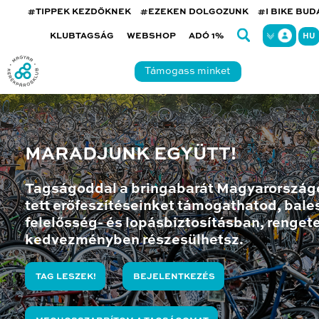
#TIPPEK KEZDŐKNEK
#EZEKEN DOLGOZUNK
#I BIKE BU
KLUBTAGSÁG
WEBSHOP
ADÓ 1%
HU
Támogass minket
MARADJUNK EGYÜTT!
Tagságoddal a bringabarát Magyarország
tett erőfeszítéseinket támogathatod, bales
felelősség- és lopásbiztosításban, renget
kedvezményben részesülhetsz.
TAG LESZEK!
BEJELENTKEZÉS