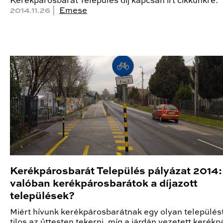
Kerékpárosbarát Település díj kapcsán írt cikkünkre:
2014.11.26 |
Emese
Kerékpárosbarát Település pályázat 2014:
valóban kerékpárosbarátok a díjazott
települések?
Miért hívunk kerékpárosbarátnak egy olyan települést
tilos az úttesten tekerni, míg a járdán vezetett kerékp