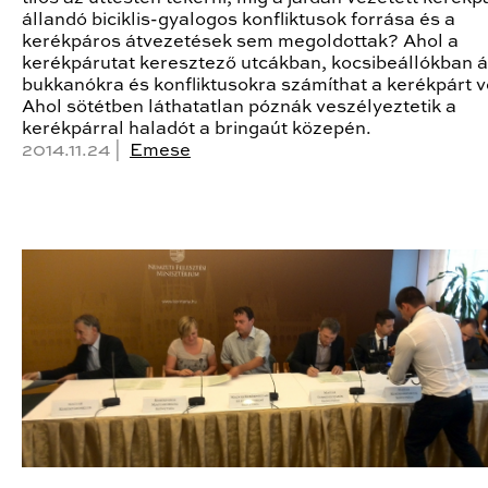
állandó biciklis-gyalogos konfliktusok forrása és a
kerékpáros átvezetések sem megoldottak? Ahol a
kerékpárutat keresztező utcákban, kocsibeállókban á
bukkanókra és konfliktusokra számíthat a kerékpárt v
Ahol sötétben láthatatlan póznák veszélyeztetik a
kerékpárral haladót a bringaút közepén.
2014.11.24 |
Emese