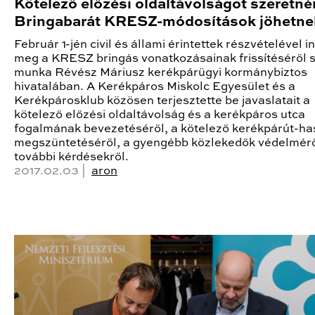
Kötelező előzési oldaltávolságot szeretné
Bringabarát KRESZ-módosítások jöhetne
Február 1-jén civil és állami érintettek részvételével i
meg a KRESZ bringás vonatkozásainak frissítéséről 
munka Révész Máriusz kerékpárügyi kormánybiztos
hivatalában. A Kerékpáros Miskolc Egyesület és a
Kerékpárosklub közösen terjesztette be javaslatait a
kötelező előzési oldaltávolság és a kerékpáros utca
fogalmának bevezetéséről, a kötelező kerékpárút-ha
megszüntetéséről, a gyengébb közlekedők védelmérő
további kérdésekről.
2017.02.03 |
aron