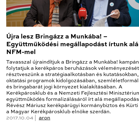
Újra lesz Bringázz a Munkába! –
Együttműködési megállapodást írtunk alá
NFM-mel
Tavasszal újraindítjuk a Bringázz a Munkába! kampán
folytatjuk a kerékpáros beruházások véleményezését
résztveszünk a stratégiaalkotásban és kutatásokban,
oktatási programok kidolgozásában, szemléletformá
és bringabarát jogi környezet kialakításában. A
Kerékpárosklub és a Nemzeti Fejlesztési Minisztérium
együttműködés formalizálásáról írt alá megállapodás
Révész Máriusz kerékpárügyi kormánybiztos és Kürti
a Magyar Kerékpárosklub elnöke szerdán.
2017.10.04 |
aron