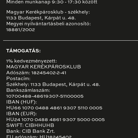
Minden munkanap 9:30 - 17:30 között
Magyar Kerékpárosklub - székhely:
1133 Budapest, Kárpát u. 48.
Megyei nyilvántartásbeli azonosító:
18881/2002
TÁMOGATÁS:
1% kedvezményezett:
MAGYAR KERÉKPÁROSKLUB
Adószám: 18245402-2-41
Postacím:
Székhely: 1133 Budapest, Kárpát u. 48.
Bankszámlaszám:
10700488-48619307-51100005
IBAN (HUF):
HU66 1070 0488 4861 9307 5110 0005
IBAN (EUR):
HU24 1070 0488 4861 9307 5000 0005
SWIFT: CIBHHUHB
Bank: CIB Bank Zrt.
EU adószám: HU18245402