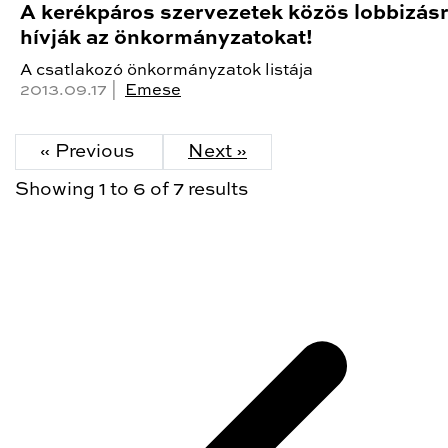
A kerékpáros szervezetek közös lobbizás
hívják az önkormányzatokat!
A csatlakozó önkormányzatok listája
2013.09.17 |
Emese
« Previous
Next »
Showing
1
to
6
of
7
results