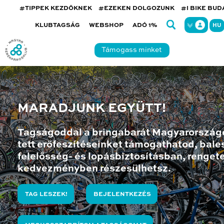
#TIPPEK KEZDŐKNEK
#EZEKEN DOLGOZUNK
#I BIKE BU
KLUBTAGSÁG
WEBSHOP
ADÓ 1%
HU
Támogass minket
MARADJUNK EGYÜTT!
Tagságoddal a bringabarát Magyarország
tett erőfeszítéseinket támogathatod, bales
felelősség- és lopásbiztosításban, renget
kedvezményben részesülhetsz.
TAG LESZEK!
BEJELENTKEZÉS