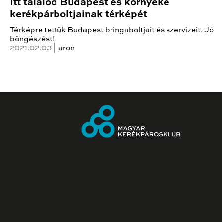
Itt találod Budapest és környéke
kerékpárboltjainak térképét
Térképre tettük Budapest bringaboltjait és szervizeit. Jó
böngészést!
2021.02.03 |
aron