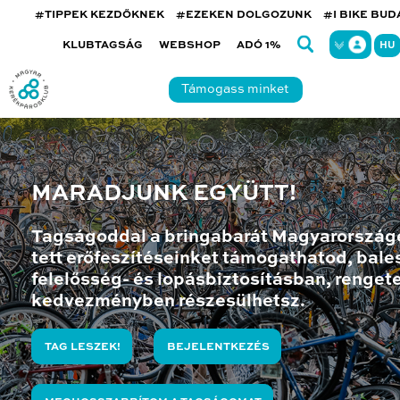
#TIPPEK KEZDŐKNEK
#EZEKEN DOLGOZUNK
#I BIKE BU
KLUBTAGSÁG
WEBSHOP
ADÓ 1%
HU
Támogass minket
MARADJUNK EGYÜTT!
Tagságoddal a bringabarát Magyarország
tett erőfeszítéseinket támogathatod, bales
felelősség- és lopásbiztosításban, renget
kedvezményben részesülhetsz.
TAG LESZEK!
BEJELENTKEZÉS