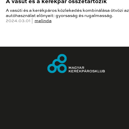
A vasút és a kerékpár összetartozik
A vasúti és a kerékpáros közlekedés kombinálása ötvözi az
autóhasználat előnyeit: gyorsaság és rugalmasság.
2024.03.01 |
melinda