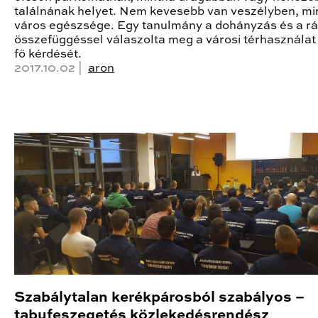
találnának helyet. Nem kevesebb van veszélyben, mi
város egészsége. Egy tanulmány a dohányzás és a rá
összefüggéssel válaszolta meg a városi térhasználat
fő kérdését.
2017.10.02 |
aron
Szabálytalan kerékpárosból szabályos –
tabufeszegetés közlekedésrendész