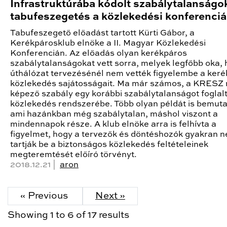
Infrastruktúrába kódolt szabálytalanságo
tabufeszegetés a közlekedési konferenci
Tabufeszegető előadást tartott Kürti Gábor, a
Kerékpárosklub elnöke a II. Magyar Közlekedési
Konferencián. Az előadás olyan kerékpáros
szabálytalanságokat vett sorra, melyek legfőbb oka, 
úthálózat tervezésénél nem vették figyelembe a ker
közlekedés sajátosságait. Ma már számos, a KRESZ 
képező szabály egy korábbi szabálytalanságot foglalt
közlekedés rendszerébe. Több olyan példát is bemuta
ami hazánkban még szabálytalan, máshol viszont a
mindennapok része. A klub elnöke arra is felhívta a
figyelmet, hogy a tervezők és döntéshozók gyakran 
tartják be a biztonságos közlekedés feltételeinek
megteremtését előíró törvényt.
2018.12.21 |
aron
« Previous
Next »
Showing
1
to
6
of
17
results