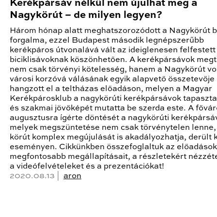
Kerékpársáv nélkül nem újulhat meg a
Nagykörút – de milyen legyen?
Három hónap alatt meghatszorozódott a Nagykörút bi
forgalma, ezzel Budapest második legnépszerűbb
kerékpáros útvonalává vált az ideiglenesen felfestett
biciklisávoknak köszönhetően. A kerékpársávok megt
nem csak törvényi kötelesség, hanem a Nagykörút v
városi korzóvá válásának egyik alapvető összetevője
hangzott el a teltházas előadáson, melyen a Magyar
Kerékpárosklub a nagykörúti kerékpársávok tapasztal
és szakmai jövőképét mutatta be szerda este. A fővá
augusztusra ígérte döntését a nagykörúti kerékpársá
melyek megszüntetése nem csak törvénytelen lenne,
körút komplex megújulását is akadályozhatja, derült k
eseményen. Cikkünkben összefoglaltuk az előadások
megfontosabb megállapításait, a részletekért nézzé
a videófelvételeket és a prezentációkat!
2020.08.13 |
aron