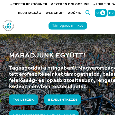
#TIPPEK KEZDŐKNEK
#EZEKEN DOLGOZUNK
#I BIKE BU
KLUBTAGSÁG
WEBSHOP
ADÓ 1%
HU
Támogass minket
MARADJUNK EGYÜTT!
Tagságoddal a bringabarát Magyarország
tett erőfeszítéseinket támogathatod, bales
felelősség- és lopásbiztosításban, renget
kedvezményben részesülhetsz.
TAG LESZEK!
BEJELENTKEZÉS