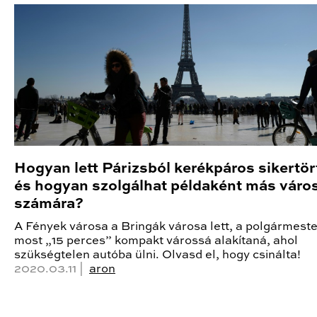
Hogyan lett Párizsból kerékpáros sikertör
és hogyan szolgálhat példaként más váro
számára?
A Fények városa a Bringák városa lett, a polgármeste
most „15 perces” kompakt várossá alakítaná, ahol
szükségtelen autóba ülni. Olvasd el, hogy csinálta!
2020.03.11 |
aron