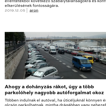
ellentétekből következő szabálytalanságokra és konf
elkerülésének fontosságára.
2019.12.05 |
aron
Ahogy a dohányzás rákot, úgy a több
parkolóhely nagyobb autóforgalmat okoz
Többen indulnak el autóval, ha úticéljuknál könnyen é
olcsón parkolhatnak, mintha drágábban vagy nehez