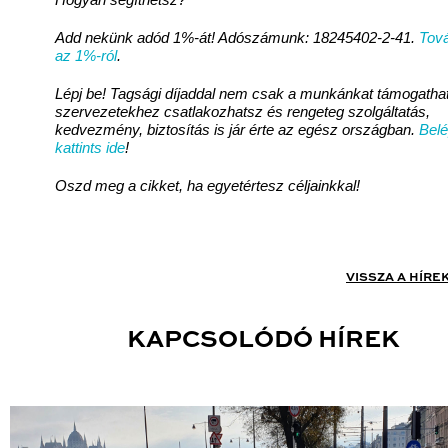
Add nekünk adód 1%-át! Adószámunk: 18245402-2-41.
Tová
az 1%-ról
.
Lépj be! Tagsági díjaddal nem csak a munkánkat támogathat
szervezetekhez csatlakozhatsz és rengeteg szolgáltatás,
kedvezmény, biztosítás is jár érte az egész országban.
Bel
kattints ide
!
Oszd meg a cikket, ha egyetértesz céljainkkal!
VISSZA A HÍRE
KAPCSOLÓDÓ HÍREK