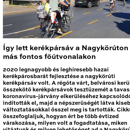
Így lett kerékpársáv a Nagykörúton
más fontos főútvonalakon
2020 legnagyobb és leghíresebb hazai
kerékpárosbarát fejlesztése a nagykörúti
kerékpársáv volt. A régóta várt, belvárosi kerü
összekötő kerékpársávok tesztüzemét a tavas
koronavírus-járvány elkerüléséhez kapcsolód
indították el, majd a népszerűségét látva kise
változtatásokkal ősszel meg is tartották. Cik
összefoglaljuk, hogyan ért be több évtized
várakozása, milyen volt a fogadtatása, miken
vitáztunk és milyen lehetőséget ad a Nagykör