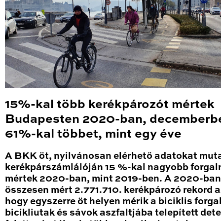
15%-kal több kerékpározót mértek
Budapesten 2020-ban, decemberb
61%-kal többet, mint egy éve
A BKK öt, nyilvánosan elérhető adatokat mut
kerékpárszámlálóján 15 %-kal nagyobb forga
mértek 2020-ban, mint 2019-ben. A 2020-ban
összesen mért 2.771.710. kerékpározó rekord a
hogy egyszerre öt helyen mérik a biciklis forga
bicikliutak és sávok aszfaltjába telepített det