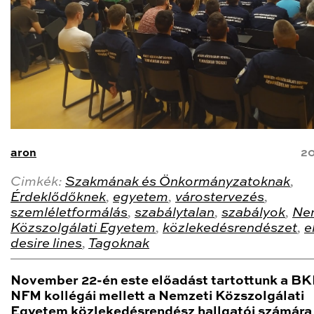
aron
20
Cimkék:
Szakmának és Önkormányzatoknak
,
Érdeklődőknek
,
egyetem
,
várostervezés
,
szemléletformálás
,
szabálytalan
,
szabályok
,
Ne
Közszolgálati Egyetem
,
közlekedésrendészet
,
e
desire lines
,
Tagoknak
November 22-én este előadást tartottunk a BK
NFM kollégái mellett a Nemzeti Közszolgálati
Egyetem közlekedésrendész hallgatói számára