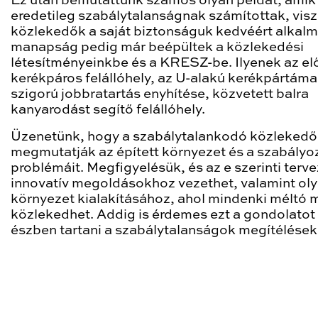
Ez után bemutattunk számos olyan példát, amik
eredetileg szabálytalanságnak számítottak, visz
közlekedők a saját biztonságuk kedvéért alkalm
manapság pedig már beépültek a közlekedési
létesítményeinkbe és a KRESZ-be. Ilyenek az elő
kerékpáros felállóhely, az U-alakú kerékpártáma
szigorú jobbratartás enyhítése, közvetett balra
kanyarodást segítő felállóhely.
Üzenetünk, hogy a szabálytalankodó közleked
megmutatják az épített környezet és a szabályo
problémáit. Megfigyelésük, és az e szerinti terv
innovatív megoldásokhoz vezethet, valamint ol
környezet kialakításához, ahol mindenki méltó
közlekedhet. Addig is érdemes ezt a gondolatot
észben tartani a szabálytalanságok megítélések