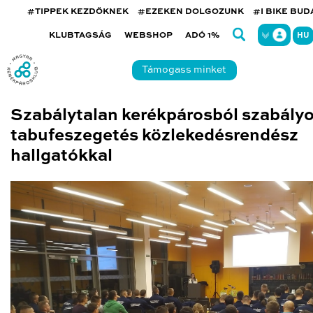
#TIPPEK KEZDŐKNEK
#EZEKEN DOLGOZUNK
#I BIKE BU
KLUBTAGSÁG
WEBSHOP
ADÓ 1%
HU
Támogass minket
Szabálytalan kerékpárosból szabályo
tabufeszegetés közlekedésrendész
hallgatókkal