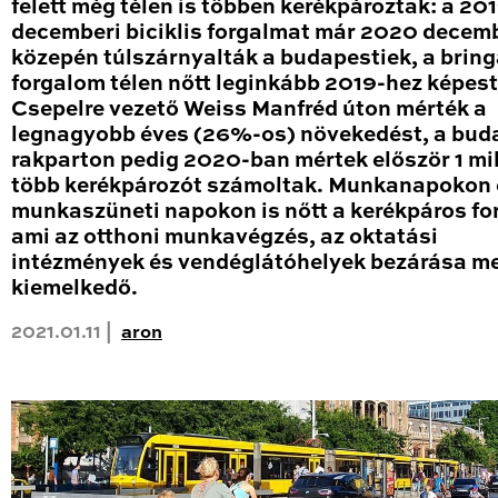
felett még télen is többen kerékpároztak: a 20
decemberi biciklis forgalmat már 2020 decem
közepén túlszárnyalták a budapestiek, a brin
forgalom télen nőtt leginkább 2019-hez képest
Csepelre vezető Weiss Manfréd úton mérték a
legnagyobb éves (26%-os) növekedést, a bud
rakparton pedig 2020-ban mértek először 1 mil
több kerékpározót számoltak. Munkanapokon 
munkaszüneti napokon is nőtt a kerékpáros fo
ami az otthoni munkavégzés, az oktatási
intézmények és vendéglátóhelyek bezárása me
kiemelkedő.
2021.01.11 |
aron