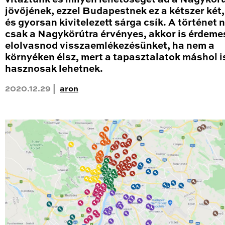
jövőjének, ezzel Budapestnek ez a kétszer két
és gyorsan kivitelezett sárga csík. A történet
csak a Nagykörútra érvényes, akkor is érdeme
elolvasnod visszaemlékezésünket, ha nem a
környéken élsz, mert a tapasztalatok máshol i
hasznosak lehetnek.
2020.12.29 |
aron