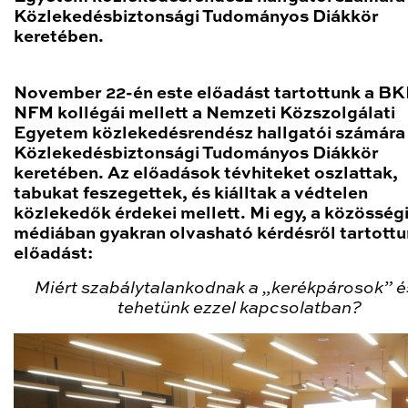
Közlekedésbiztonsági Tudományos Diákkör
keretében.
November 22-én este előadást tartottunk a BK
NFM kollégái mellett a Nemzeti Közszolgálati
Egyetem közlekedésrendész hallgatói számára
Közlekedésbiztonsági Tudományos Diákkör
keretében. Az előadások tévhiteket oszlattak,
tabukat feszegettek, és kiálltak a védtelen
közlekedők érdekei mellett. Mi egy, a közösség
médiában gyakran olvasható kérdésről tartott
előadást:
Miért szabálytalankodnak a „kerékpárosok” é
tehetünk ezzel kapcsolatban?