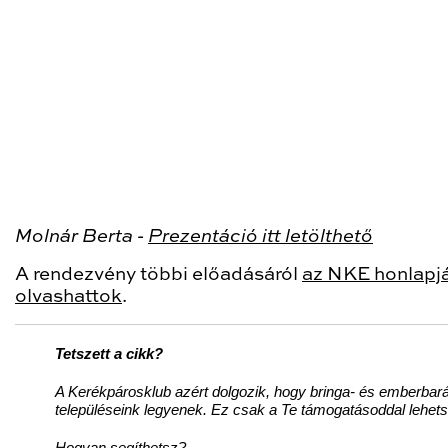
Molnár Berta -
P
rezentáció itt letölthető
A rendezvény többi előadásáról
az NKE honlapj
olvashattok
.
Tetszett a cikk?
A Kerékpárosklub azért dolgozik, hogy bringa- és emberbará
településeink legyenek. Ez csak a Te támogatásoddal lehet
Hogyan segíthetsz?