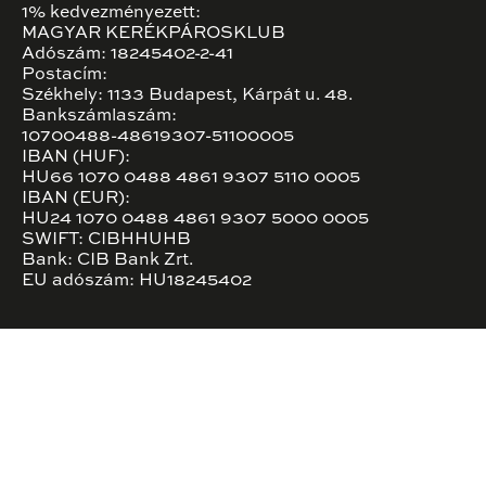
1% kedvezményezett:
MAGYAR KERÉKPÁROSKLUB
Adószám: 18245402-2-41
Postacím:
Székhely: 1133 Budapest, Kárpát u. 48.
Bankszámlaszám:
10700488-48619307-51100005
IBAN (HUF):
HU66 1070 0488 4861 9307 5110 0005
IBAN (EUR):
HU24 1070 0488 4861 9307 5000 0005
SWIFT: CIBHHUHB
Bank: CIB Bank Zrt.
EU adószám: HU18245402