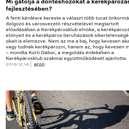
Mi gátolja a döntéshozókat a kerékpározá
fejlesztésében?
A fenti kérdésre kereste a választ több tucat önkormá
dolgozó és városvezető részvételével megtartott
előadásában a Kerékpárosklub elnöke, a kerékpároz
előnyeit és a kerékpáros beruházások sikertelenség
okait is elemezve. Nem az ma a baj, hogy kevesen ak
vagy tudnak kerékpározni, hanem az, hogy kevesen 
– mondta Kürti Gábor, a megoldás érdekében a
Kerékpárosklub szakmai együttműködését ajánlotta.
2019.12.14 |
aron