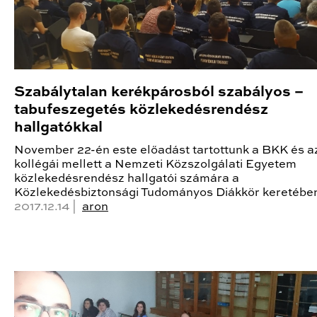
Szabálytalan kerékpárosból szabályos –
tabufeszegetés közlekedésrendész
hallgatókkal
November 22-én este előadást tartottunk a BKK és 
kollégái mellett a Nemzeti Közszolgálati Egyetem
közlekedésrendész hallgatói számára a
Közlekedésbiztonsági Tudományos Diákkör keretébe
2017.12.14 |
aron