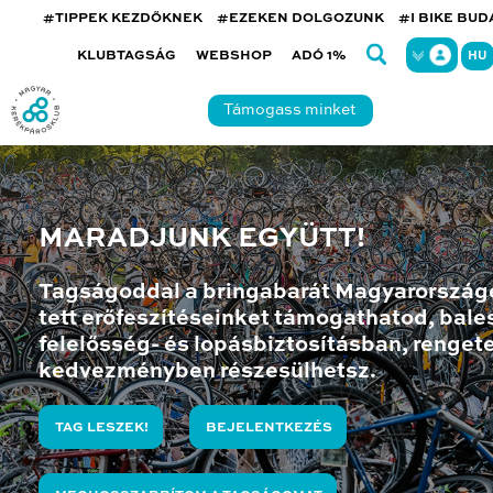
#TIPPEK KEZDŐKNEK
#EZEKEN DOLGOZUNK
#I BIKE BU
KLUBTAGSÁG
WEBSHOP
ADÓ 1%
HU
Támogass minket
MARADJUNK EGYÜTT!
Tagságoddal a bringabarát Magyarország
tett erőfeszítéseinket támogathatod, bales
felelősség- és lopásbiztosításban, renget
kedvezményben részesülhetsz.
TAG LESZEK!
BEJELENTKEZÉS