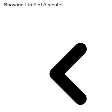
Showing
1
to
6
of
8
results