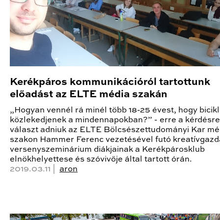
Kerékpáros kommunikációról tartottunk
előadást az ELTE média szakán
„Hogyan vennél rá minél több 18-25 évest, hogy bicikl
közlekedjenek a mindennapokban?” - erre a kérdésre 
választ adniuk az ELTE Bölcsészettudományi Kar mé
szakon Hammer Ferenc vezetésével futó kreatívgaz
versenyszeminárium diákjainak a Kerékpárosklub
elnökhelyettese és szóvivője által tartott órán.
2019.03.11 |
aron