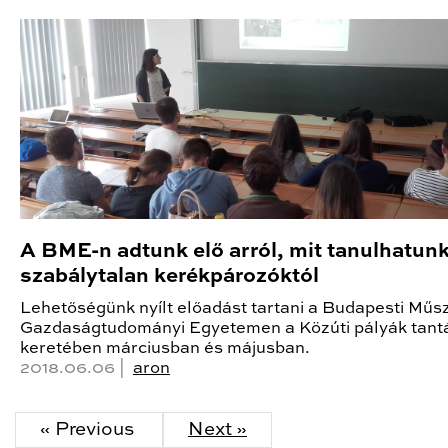
A BME-n adtunk elő arról, mit tanulhatunk
szabálytalan kerékpározóktól
Lehetőségünk nyílt előadást tartani a Budapesti Műsz
Gazdaságtudományi Egyetemen a Közúti pályák tant
keretében márciusban és májusban.
2018.06.06 |
aron
« Previous
Next »