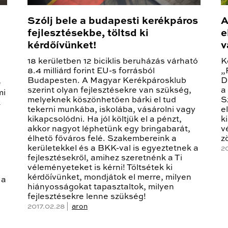
Szólj bele a budapesti kerékpáros
A
fejlesztésekbe, töltsd ki
e
kérdőívünket!
v
18 kerületben 12 biciklis beruházás várható
K
8.4 milliárd forint EU-s forrásból
„
Budapesten. A Magyar Kerékpárosklub
D
e
szerint olyan fejlesztésekre van szükség,
a
mi
melyeknek köszönhetően bárki el tud
S
k
tekerni munkába, iskolába, vásárolni vagy
e
kikapcsolódni. Ha jól költjük el a pénzt,
k
akkor nagyot léphetünk egy bringabarát,
v
élhető főváros felé. Szakembereink a
z
kerületekkel és a BKK-val is egyeztetnek a
20
fejlesztésekről, amihez szeretnénk a Ti
véleményeteket is kérni! Töltsétek ki
kérdőívünket, mondjátok el merre, milyen
 a
hiányosságokat tapasztaltok, milyen
fejlesztésekre lenne szükség!
2017.02.28 |
aron