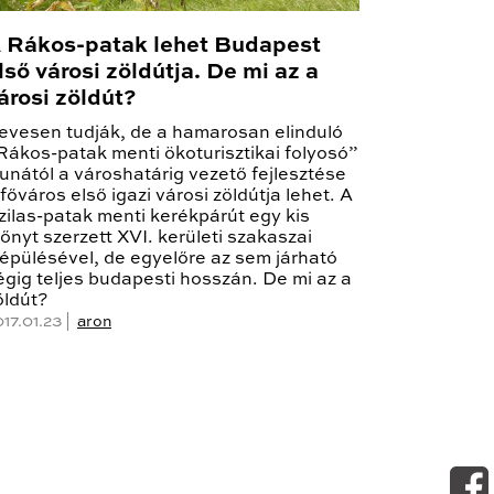
 Rákos-patak lehet Budapest
lső városi zöldútja. De mi az a
árosi zöldút?
evesen tudják, de a hamarosan elinduló
Rákos-patak menti ökoturisztikai folyosó”
unától a városhatárig vezető fejlesztése
 főváros első igazi városi zöldútja lehet. A
zilas-patak menti kerékpárút egy kis
lőnyt szerzett XVI. kerületi szakaszai
iépülésével, de egyelőre az sem járható
égig teljes budapesti hosszán. De mi az a
öldút?
17.01.23 |
aron