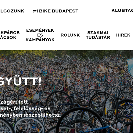
KLUBTA
OLGOZUNK
#I BIKE BUDAPEST
ESEMÉNYEK
ÉKPÁROS
SZAKMAI
ÉS
RÓLUNK
HÍREK
NÁCSOK
TUDÁSTÁR
KAMPÁNYOK
GYÜTT!
zágért tett
set-, felelősség- és
ményben részesülhetsz.