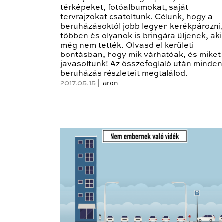
térképeket, fotóalbumokat, saját
tervrajzokat csatoltunk. Célunk, hogy a
beruházásoktól jobb legyen kerékpározni
többen és olyanok is bringára üljenek, ak
még nem tették. Olvasd el kerületi
bontásban, hogy mik várhatóak, és miket
javasoltunk! Az összefoglaló után minden
beruházás részleteit megtalálod.
2017.05.15 |
aron