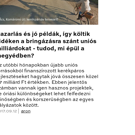
azarlás és jó példák, így költik
idéken a bringázásra szánt uniós
illiárdokat - tudod, mi épül a
egyédben?
z utóbbi hónapokban újabb uniós
orrásokból finanszírozott kerékpáros
ejlesztéseket hagytak jóvá összesen közel
7 milliárd Ft értékben. Ebben jelentős
zámban vannak igen hasznos projektek,
e óriási különbségeket lehet felfedezni
inőségben és korszerűségben az egyes
ályázatok között.
17.09.12 |
aron