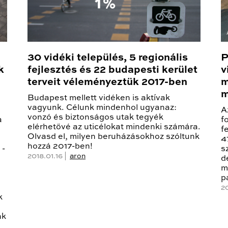
30 vidéki település, 5 regionális
P
k
fejlesztés és 22 budapesti kerület
v
terveit véleményeztük 2017-ben
m
m
Budapest mellett vidéken is aktívak
vagyunk. Célunk mindenhol ugyanaz:
A
vonzó és biztonságos utak tegyék
a
f
elérhetővé az uticélokat mindenki számára.
f
Olvasd el, milyen beruházásokhoz szóltunk
4
hozzá 2017-ben!
 -
s
2018.01.16 |
aron
d
m
p
20
k
nk