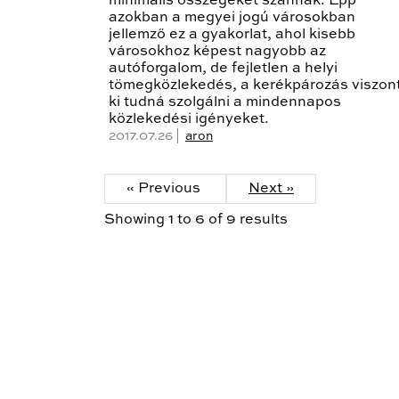
minimális összegeket szánnak. Épp
azokban a megyei jogú városokban
jellemző ez a gyakorlat, ahol kisebb
városokhoz képest nagyobb az
autóforgalom, de fejletlen a helyi
tömegközlekedés, a kerékpározás viszon
ki tudná szolgálni a mindennapos
közlekedési igényeket.
2017.07.26 |
aron
« Previous
Next »
Showing
1
to
6
of
9
results