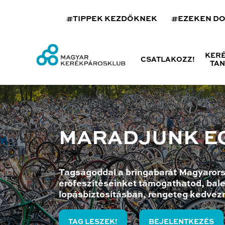
#TIPPEK KEZDŐKNEK
#EZEKEN D
KER
CSATLAKOZZ!
TA
MARADJUNK E
Tagságoddal a bringabarát Magyarors
erőfeszítéseinket támogathatod, bale
lopásbiztosításban, rengeteg kedvez
TAG LESZEK!
BEJELENTKEZÉS