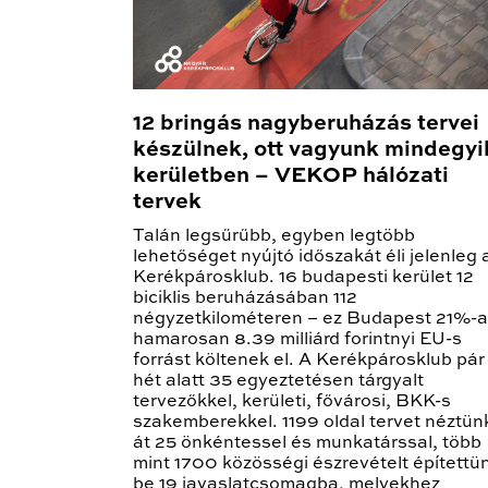
12 bringás nagyberuházás tervei
készülnek, ott vagyunk mindegyi
kerületben – VEKOP hálózati
tervek
Talán legsűrűbb, egyben legtöbb
lehetőséget nyújtó időszakát éli jelenleg 
Kerékpárosklub. 16 budapesti kerület 12
biciklis beruházásában 112
négyzetkilométeren – ez Budapest 21%-a
hamarosan 8.39 milliárd forintnyi EU-s
forrást költenek el. A Kerékpárosklub pár
hét alatt 35 egyeztetésen tárgyalt
tervezőkkel, kerületi, fővárosi, BKK-s
szakemberekkel. 1199 oldal tervet néztün
át 25 önkéntessel és munkatárssal, több
mint 1700 közösségi észrevételt építettü
be 19 javaslatcsomagba, melyekhez