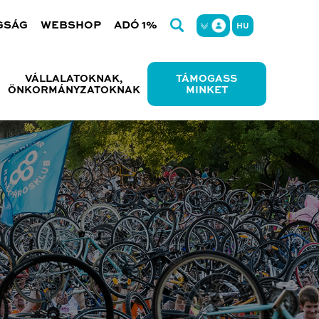
GSÁG
WEBSHOP
ADÓ 1%
HU
VÁLLALATOKNAK,
TÁMOGASS
ÖNKORMÁNYZATOKNAK
MINKET