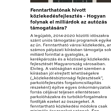
Fenntarthatónak hívott
közlekedésfejlesztés - Hogyan
folynak el milliárdok az autózás
támogatására?
A legújabb, 2014-2020 közötti időszakra
szánt uniós támogatási programok egyik
az ún. Fenntartható városi közlekedés, a
számos pályázati kiírásban támogatja so
milliárd forinttal a gyaloglás, a
kerékpározás és a közösségi közlekedés
fejlesztését Magyarország városaiban.
Elvileg. A valóságban ezzel szemben a
kiírásban jól elrejtett lehetőségekre
(„közlekedésbiztonsági fejlesztések”,
parkolófejlesztés forgalomcsillapítás
részeként) építve egyes önkormányzatok
forrás céljával teljesen ellentétesen
parkolóházakra és turbókörforgalmakra
fordítják ezeket az összegeket. A
fenntartható közlekedési módokra csak