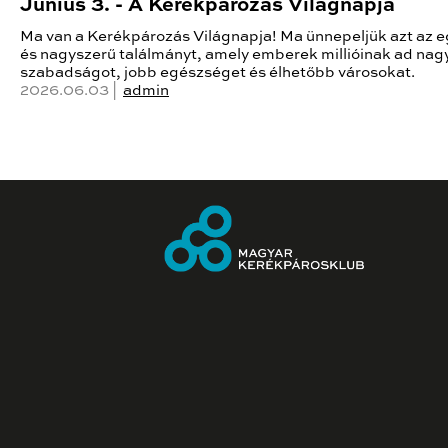
Június 3. - A Kerékpározás Világnapja
Ma van a Kerékpározás Világnapja! Ma ünnepeljük azt az 
és nagyszerű találmányt, amely emberek millióinak ad na
szabadságot, jobb egészséget és élhetőbb városokat.
2026.06.03 |
admin