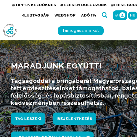
#TIPPEK KEZDŐKNEK
#EZEKEN DOLGOZUNK
#I BIKE BU
KLUBTAGSÁG
WEBSHOP
ADÓ 1%
HU
Támogass minket
MARADJUNK EGYÜTT!
Tagságoddal a bringabarát Magyarország
tett erőfeszítéseinket támogathatod, bales
felelősség- és lopásbiztosításban, renget
kedvezményben részesülhetsz.
TAG LESZEK!
BEJELENTKEZÉS