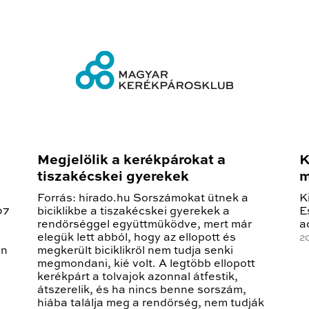
Megjelölik a kerékpárokat a
K
tiszakécskei gyerekek
m
Forrás: hirado.hu Sorszámokat ütnek a
K
07
biciklikbe a tiszakécskei gyerekek a
E
rendőrséggel együttműködve, mert már
a
elegük lett abból, hogy az ellopott és
2
en
megkerült biciklikről nem tudja senki
megmondani, kié volt. A legtöbb ellopott
kerékpárt a tolvajok azonnal átfestik,
átszerelik, és ha nincs benne sorszám,
hiába találja meg a rendőrség, nem tudják