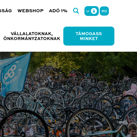
GSÁG
WEBSHOP
ADÓ 1%
HU
VÁLLALATOKNAK,
TÁMOGASS
ÖNKORMÁNYZATOKNAK
MINKET