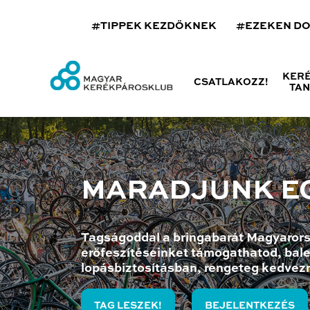
#TIPPEK KEZDŐKNEK
#EZEKEN D
KER
CSATLAKOZZ!
TA
MARADJUNK E
Tagságoddal a bringabarát Magyarors
erőfeszítéseinket támogathatod, bale
lopásbiztosításban, rengeteg kedvez
TAG LESZEK!
BEJELENTKEZÉS