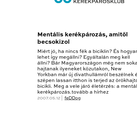
Mentális kerékpározás, amitől
becsokizol
Miért jó, ha nincs fék a biciklin? És hogya
lehet így megállni? Egyáltalán meg kell
állni? Bár Magyarországon még nem sok
hajtanak ilyeneket közutakon, New
Yorkban már új divathullámról beszélnek 
szépen lassan itthon is terjed az örökhajt
bicikli. Meg a vele járó életérzés: a mentál
kerékpározás.tovább a hírhez
2007.05.12 |
feDDog