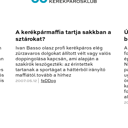
A kerékpármaffia tartja sakkban a
Ú
sztárokat?
b
n
Ivan Basso olasz profi kerékpáros elég
A
zűrzavaros dolgokat állított vélt vagy valós
f
an
doppingolása kapcsán, ami alapján a
é
szakírók leszögezték: az érintettek
N
és
tartanak a sportágat a háttérből irányító
p
ós
maffiától.tovább a hírhez
u
is
ö
2007.05.12 |
feDDog
k
f
a
2