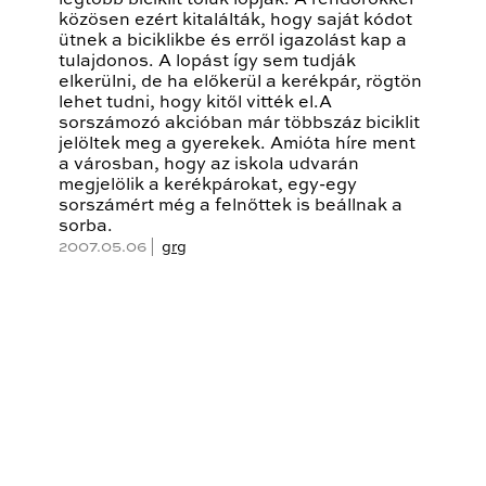
legtöbb biciklit tőlük lopják. A rendőrökkel
közösen ezért kitalálták, hogy saját kódot
ütnek a biciklikbe és erről igazolást kap a
tulajdonos. A lopást így sem tudják
elkerülni, de ha előkerül a kerékpár, rögtön
lehet tudni, hogy kitől vitték el.A
sorszámozó akcióban már többszáz biciklit
jelöltek meg a gyerekek. Amióta híre ment
a városban, hogy az iskola udvarán
megjelölik a kerékpárokat, egy-egy
sorszámért még a felnőttek is beállnak a
sorba.
2007.05.06 |
grg