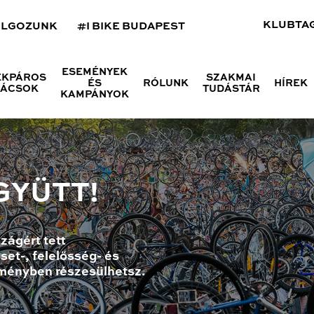
KLUBTA
OLGOZUNK
#I BIKE BUDAPEST
ESEMÉNYEK
ÉKPÁROS
SZAKMAI
ÉS
RÓLUNK
HÍREK
NÁCSOK
TUDÁSTÁR
KAMPÁNYOK
GYÜTT!
zágért tett
set-, felelősség- és
ményben részesülhetsz.