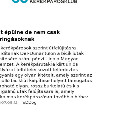
t épülne de nem csak
ringásoknak
 kerékpárosok szerint útfelújításra
ordítanák Dél-Dunántúlon a bicikliutak
pítésére szánt pénzt - írja a Magyar
emzet. A kerékpárutakra kiírt uniós
ályázat feltételei között felfedeztek
gyanis egy olyan kitételt, amely szerint az
nálló bicikliút kiépítése helyett támogatás
apható olyan, rossz burkolatú és kis
orgalmú utak felújítására is, amely
lkalmas kerékpározásra.tovább a hírhez
007.05.12 |
feDDog