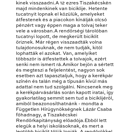
kinek visszaadni.A 12 ezres Tiszakécskén
majd mindenkinek van biciklije. Hetente
tucatnyit lopnak el közülük, amelyeket
átfestenek és a piacokon kínálják olcsó
pénzért vagy éppen maga a tolvaj teker
vele a városban.A rendőrségi tárolóban
tucatnyi lopott, de megkerült biciklit
őriznek. Már régen visszaadták volna
tulajdonosuknak, de nem tudják, kitől
lophatták el azokat. Van, amelyiket
többször is átfestettek a tolvajok, ezért
senki nem ismert rá.Amikor bejön a sértett
és megteszi a feljelentést, nagyon sok
esetben azt tapasztaljuk, hogy a kerékpár
színén és talán még a típusán kívül más
adattal nem tud szolgálni. Nincsenek meg
a kerékpárvásárlás során kapott iratai, így
gyakorlatilag semmit sem tud a biciklijéről,
amiből beazonosíthatnánk - mondta a
Független Hírügynökségnek Lázár Csaba
főhadnagy, a Tiszakécskei
Rendőrkapitányság előadója.Ebből lett
elegük a helyi iskolásoknak, és mert a