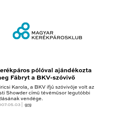
erékpáros pólóval ajándékozta
eg Fábryt a BKV-szóvivő
iricsi Karola, a BKV ifjú szóvivője volt az
sti Showder című tévéműsor legutóbbi
dásának vendége.
007.05.03 |
grg