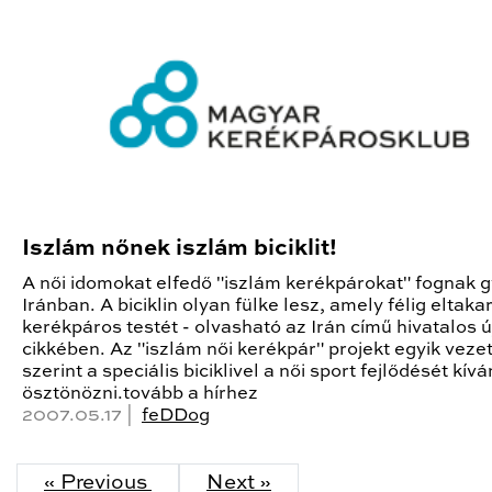
Iszlám nőnek iszlám biciklit!
A női idomokat elfedő "iszlám kerékpárokat" fognak g
Iránban. A biciklin olyan fülke lesz, amely félig eltakar
kerékpáros testét - olvasható az Irán című hivatalos 
cikkében. Az "iszlám női kerékpár" projekt egyik veze
szerint a speciális biciklivel a női sport fejlődését kívá
ösztönözni.tovább a hírhez
2007.05.17 |
feDDog
« Previous
Next »