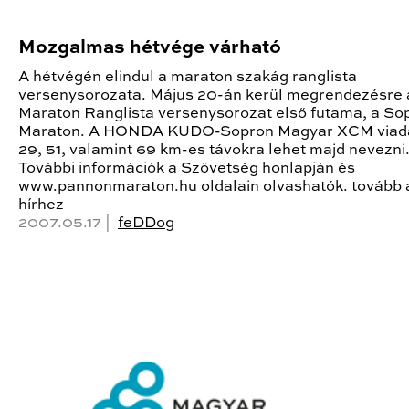
Mozgalmas hétvége várható
A hétvégén elindul a maraton szakág ranglista
versenysorozata. Május 20-án kerül megrendezésre 
Maraton Ranglista versenysorozat első futama, a So
Maraton. A HONDA KUDO-Sopron Magyar XCM viad
29, 51, valamint 69 km-es távokra lehet majd nevezni
További információk a Szövetség honlapján és
www.pannonmaraton.hu oldalain olvashatók. tovább 
hírhez
2007.05.17 |
feDDog