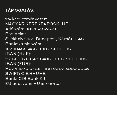
TÁMOGATÁS:
1% kedvezményezett:
MAGYAR KERÉKPÁROSKLUB
Adószám: 18245402-2-41
Postacím:
Székhely: 1133 Budapest, Kárpát u. 48.
Bankszámlaszám:
10700488-48619307-51100005
IBAN (HUF):
HU66 1070 0488 4861 9307 5110 0005
IBAN (EUR):
HU24 1070 0488 4861 9307 5000 0005
SWIFT: CIBHHUHB
Bank: CIB Bank Zrt.
EU adószám: HU18245402