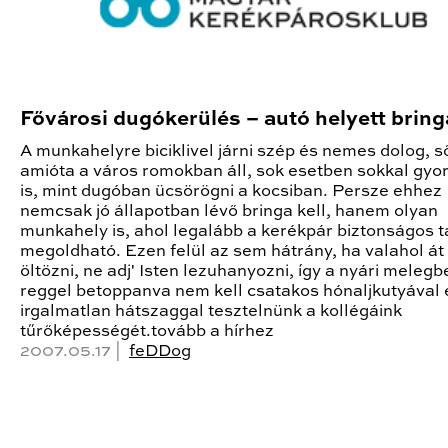
Fővárosi dugókerülés – autó helyett bring
A munkahelyre biciklivel járni szép és nemes dolog, s
amióta a város romokban áll, sok esetben sokkal gyo
is, mint dugóban ücsörögni a kocsiban. Persze ehhez
nemcsak jó állapotban lévő bringa kell, hanem olyan
munkahely is, ahol legalább a kerékpár biztonságos t
megoldható. Ezen felül az sem hátrány, ha valahol át
öltözni, ne adj' Isten lezuhanyozni, így a nyári melegb
reggel betoppanva nem kell csatakos hónaljkutyával 
irgalmatlan hátszaggal tesztelnünk a kollégáink
tűrőképességét.tovább a hírhez
2007.05.17 |
feDDog