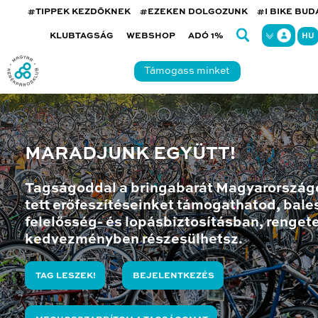
#TIPPEK KEZDŐKNEK
#EZEKEN DOLGOZUNK
#I BIKE BU
KLUBTAGSÁG
WEBSHOP
ADÓ 1%
HU
Támogass minket
MARADJUNK EGYÜTT!
Tagságoddal a bringabarát Magyarország
tett erőfeszítéseinket támogathatod, bales
felelősség- és lopásbiztosításban, renget
kedvezményben részesülhetsz.
TAG LESZEK!
BEJELENTKEZÉS