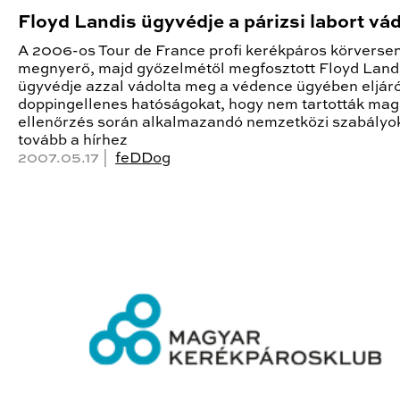
Floyd Landis ügyvédje a párizsi labort vád
A 2006-os Tour de France profi kerékpáros körverse
megnyerő, majd győzelmétől megfosztott Floyd Land
ügyvédje azzal vádolta meg a védence ügyében eljár
doppingellenes hatóságokat, hogy nem tartották mag
ellenőrzés során alkalmazandó nemzetközi szabályo
tovább a hírhez
2007.05.17 |
feDDog