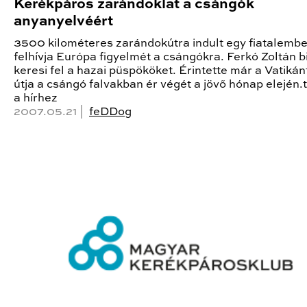
Kerékpáros zarándoklat a csángók
anyanyelvéért
3500 kilométeres zarándokútra indult egy fiatalembe
felhívja Európa figyelmét a csángókra. Ferkó Zoltán bi
keresi fel a hazai püspököket. Érintette már a Vatikánt
útja a csángó falvakban ér végét a jövő hónap elején
a hírhez
2007.05.21 |
feDDog