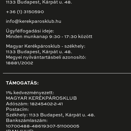
1133 Budapest, Kárpát u. 48.
+36 (1) 3150590
info@kerekparosklub.hu
Ügyfélfogadási ideje:
Minden munkanap 9:30 - 17:30 között
Magyar Kerékpárosklub - székhely:
1133 Budapest, Kárpát u. 48.
Megyei nyilvántartásbeli azonosító:
18881/2002
TÁMOGATÁS:
1% kedvezményezett:
MAGYAR KERÉKPÁROSKLUB
Adószám: 18245402-2-41
Postacím:
Székhely: 1133 Budapest, Kárpát u. 48.
Bankszámlaszám:
10700488-48619307-51100005