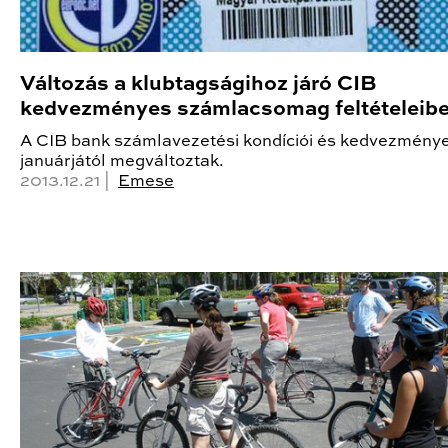
Változás a klubtagságihoz járó CIB
kedvezményes számlacsomag feltételeib
A CIB bank számlavezetési kondíciói és kedvezménye
januárjától megváltoztak.
2013.12.21 |
Emese