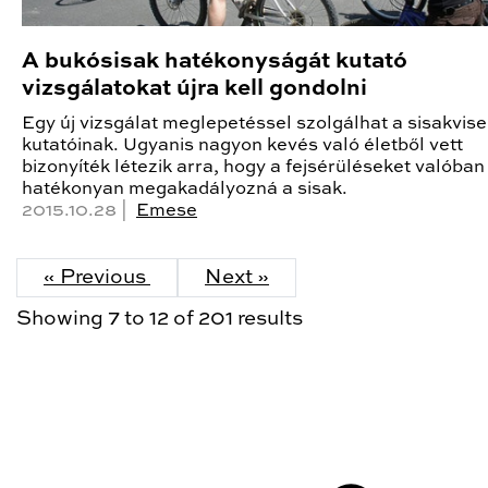
A bukósisak hatékonyságát kutató
vizsgálatokat újra kell gondolni
Egy új vizsgálat meglepetéssel szolgálhat a sisakvise
kutatóinak. Ugyanis nagyon kevés való életből vett
bizonyíték létezik arra, hogy a fejsérüléseket valóban
hatékonyan megakadályozná a sisak.
2015.10.28 |
Emese
« Previous
Next »
Showing
7
to
12
of
201
results