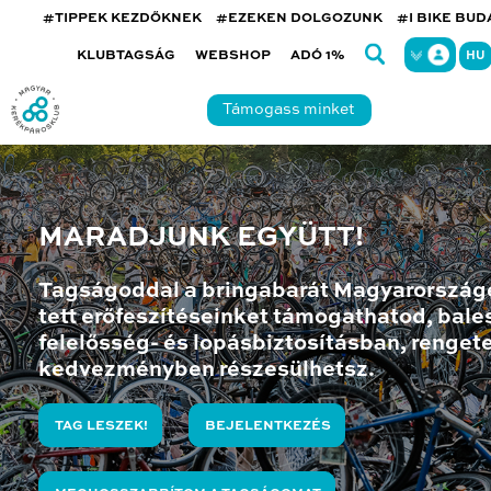
#TIPPEK KEZDŐKNEK
#EZEKEN DOLGOZUNK
#I BIKE BU
KLUBTAGSÁG
WEBSHOP
ADÓ 1%
HU
Támogass minket
MARADJUNK EGYÜTT!
Tagságoddal a bringabarát Magyarország
tett erőfeszítéseinket támogathatod, bales
felelősség- és lopásbiztosításban, renget
kedvezményben részesülhetsz.
TAG LESZEK!
BEJELENTKEZÉS