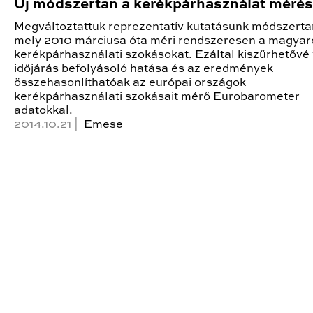
Új módszertan a kerékpárhasználat méré
Megváltoztattuk reprezentatív kutatásunk módszerta
mely 2010 márciusa óta méri rendszeresen a magyar
kerékpárhasználati szokásokat. Ezáltal kiszűrhetővé 
időjárás befolyásoló hatása és az eredmények
összehasonlíthatóak az európai országok
kerékpárhasználati szokásait mérő Eurobarometer
adatokkal.
2014.10.21 |
Emese