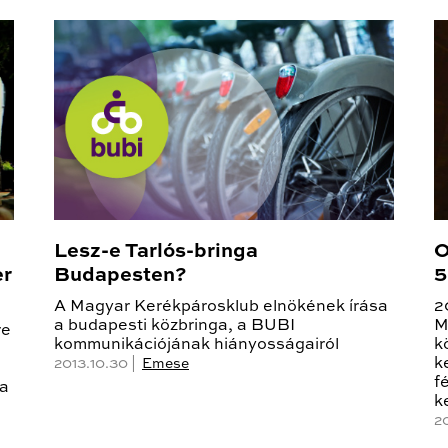
Lesz-e Tarlós-bringa
O
er
Budapesten?
5
A Magyar Kerékpárosklub elnökének írása
2
a budapesti közbringa, a BUBI
M
re
kommunikációjának hiányosságairól
k
k
2013.10.30 |
Emese
f
 a
k
2