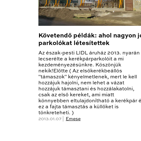
Követendő példák: ahol nagyon j
parkolókat létesítettek
Az észak-pesti LIDL áruház 2013. nyarán
lecserélte a kerékpárparkolóit a mi
kezdeményezésünkre. Köszönjük
nekik!Előtte ( Az elsőkerékbeállós
"támaszok" kényelmetlenek, mert le kell
hozzájuk hajolni, nem lehet a vázat
hozzájuk támasztani és hozzálakatolni,
csak az első kereket, ami miatt
könnyebben eltulajdonítható a kerékpár 
ez a fajta támasztás a küllőket is
tönkreteheti. )
2013.01.07 |
Emese