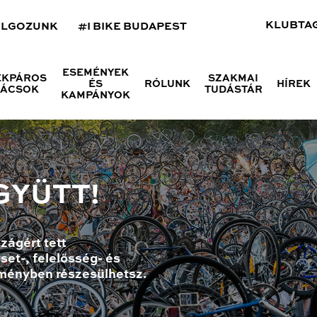
KLUBTA
OLGOZUNK
#I BIKE BUDAPEST
ESEMÉNYEK
ÉKPÁROS
SZAKMAI
ÉS
RÓLUNK
HÍREK
NÁCSOK
TUDÁSTÁR
KAMPÁNYOK
GYÜTT!
zágért tett
set-, felelősség- és
ményben részesülhetsz.