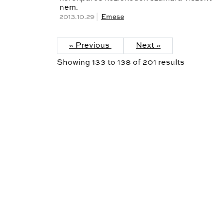
nem.
2013.10.29 |
Emese
« Previous
Next »
Showing
133
to
138
of
201
results