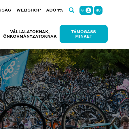
GSÁG
WEBSHOP
ADÓ 1%
HU
VÁLLALATOKNAK,
TÁMOGASS
ÖNKORMÁNYZATOKNAK
MINKET