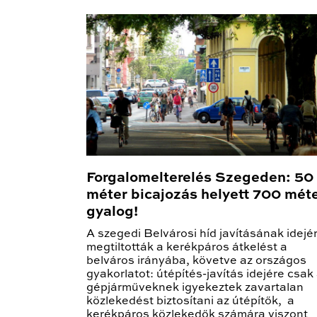
Forgalomelterelés Szegeden: 50
méter bicajozás helyett 700 mét
gyalog!
A szegedi Belvárosi híd javításának idejé
megtiltották a kerékpáros átkelést a
belváros irányába, követve az országos
gyakorlatot: útépítés-javítás idejére csak
gépjárműveknek igyekeztek zavartalan
közlekedést biztosítani az útépítők, a
kerékpáros közlekedők számára viszont