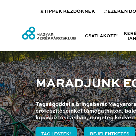
#TIPPEK KEZDŐKNEK
#EZEKEN D
KER
CSATLAKOZZ!
TA
MARADJUNK E
Tagságoddal a bringabarát Magyarors
erőfeszítéseinket támogathatod, bale
lopásbiztosításban, rengeteg kedvez
TAG LESZEK!
BEJELENTKEZÉS