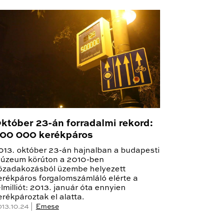
któber 23-án forradalmi rekord:
00 000 kerékpáros
013. október 23-án hajnalban a budapesti
úzeum körúton a 2010-ben
özadakozásból üzembe helyezett
erékpáros forgalomszámláló elérte a
élmilliót: 2013. január óta ennyien
erékpároztak el alatta.
013.10.24 |
Emese