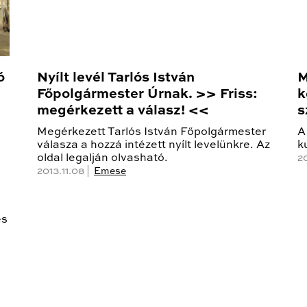
ó
Nyílt levél Tarlós István
M
Főpolgármester Úrnak. >> Friss:
k
megérkezett a válasz! <<
s
Megérkezett Tarlós István Főpolgármester
A
válasza a hozzá intézett nyílt levelünkre. Az
k
oldal legalján olvasható.
20
2013.11.08 |
Emese
és