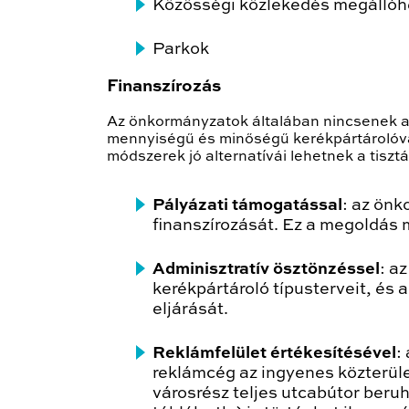
Közösségi közlekedés megállóh
Parkok
Finanszírozás
Az önkormányzatok általában nincsenek ab
mennyiségű és minőségű kerékpártárolóval.
módszerek jó alternatívái lehetnek a tiszt
Pályázati támogatással
: az önk
finanszírozását. Ez a megoldás m
Adminisztratív ösztönzéssel
: a
kerékpártároló típusterveit, és 
eljárását.
Reklámfelület értékesítésével
:
reklámcég az ingyenes közterület
városrész teljes utcabútor beru