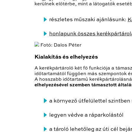
kerülnek előtérbe, mint a látogatók eseté
részletes műszaki ajánlásunk:
K
honlapunk összes kerékpártárol
Fotó: Dalos Péter
Kialakítás és elhelyezés
A kerékpártároló két fő funkciója a támas
időtartamától függően más szempontok érv
A hosszabb időtartamú kerékpártárolásnál a
elhelyezésével szemben támasztott által
a környező útfelülettel szintbe
legyen védve a ráparkolástól
a tároló lehetőleg az úti cél be