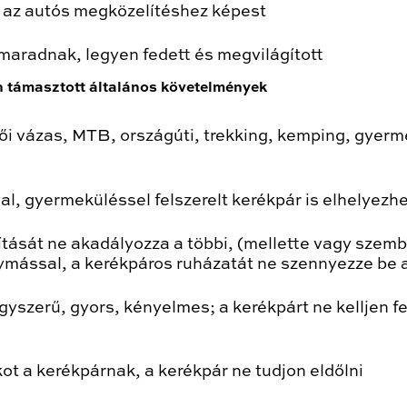
y az autós megközelítéshez képest
maradnak, legyen fedett és megvilágított
n támasztott általános követelmények
 női vázas, MTB, országúti, trekking, kemping, gyerm
al, gyermeküléssel felszerelt kerékpár is elhelyezh
ítását ne akadályozza a többi, (mellette vagy szemb
ymással, a kerékpáros ruházatát ne szennyezze be a
yszerű, gyors, kényelmes; a kerékpárt ne kelljen fe
ot a kerékpárnak, a kerékpár ne tudjon eldőlni