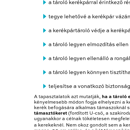
a tároló kerékpárral érintkező ré
tegye lehetővé a kerékpár vázána
a kerékpártároló védje a kerékp
a tároló legyen elmozdítás ellen
a tároló legyen ellenálló a rong
a tároló legyen könnyen tisztíth
teljesítse a vonatkozó biztonsá
A tapasztalatok azt mutatják,
ha a tároló 
kényelmesebb módon fogja elhelyezni a ker
kerék befogására alkalmas támaszoknál s
támasztókeret
(fordított U-cső, a szakiro
ugyanakkor a célnak tökéletesen megfelel
a kerekeknél. Nem okoz gondolt sem a ker