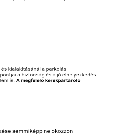
 és kialakításánál a parkolás
ntjai a biztonság és a jó elhelyezkedés.
lem is.
A megfelelő kerékpártároló
lyezése semmiképp ne okozzon