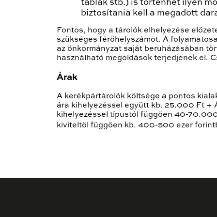
táblák stb.) is történhet ilyen 
biztosítania kell a megadott da
Fontos, hogy a tárolók elhelyezése előzet
szükséges férőhelyszámot. A folyamatosan
az önkormányzat saját beruházásában törté
használható megoldások terjedjenek el. C
Árak
A kerékpártárolók költsége a pontos kialak
ára kihelyezéssel együtt kb. 25.000 Ft +
kihelyezéssel típustól függően 40-70.000 F
kiviteltől függően kb. 400-500 ezer forint