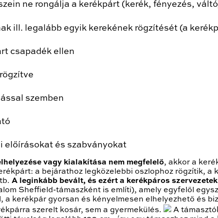
szein ne rongálja a kerékpárt (kerék, fényezés, váltó
k ill. legalább egyik kerekének rögzítését (a kerékp
árt csapadék ellen
 rögzítve
álással szemben
ató
gi előírásokat és szabványokat
elhelyezése vagy kialakítása nem megfelelő
, akkor a ker
ékpárt: a bejárathoz legközelebbi oszlophoz rögzítik, a k
tb.
A leginkább bevált, és ezért a kerékpáros szervezetek
dalom Sheffield-támaszként is említi), amely egyfelől egy
, a kerékpár gyorsan és kényelmesen elhelyezhető és biz
ékpárra szerelt kosár, sem a gyermekülés.
A támasztók