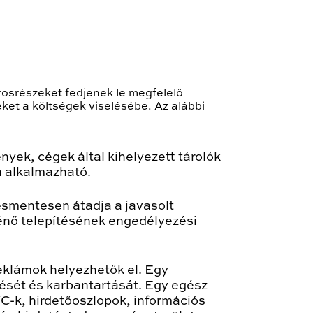
rosrészeket fedjenek le megfelelő
ket a költségek viselésébe. Az alábbi
yek, cégek által kihelyezett tárolók
a alkalmazható.
ésmentesen átadja a javasolt
rténő telepítésének engedélyezési
reklámok helyezhetők el. Egy
tését és karbantartását. Egy egész
C-k, hirdetőoszlopok, információs