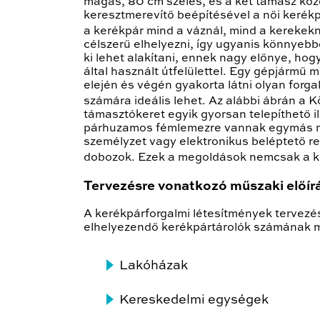
magas, 80 cm széles, és a két támasz közöt
keresztmerevítő beépítésével a női kerékpá
a kerékpár mind a váznál, mind a kerekekn
célszerű elhelyezni, így ugyanis könnyeb
ki lehet alakítani, ennek nagy előnye, ho
által használt útfelülettel. Egy gépjármű
elején és végén gyakorta látni olyan forg
számára ideális lehet. Az alábbi ábrán a 
támasztókeret egyik gyorsan telepíthető i
párhuzamos fémlemezre vannak egymás mell
személyzet vagy elektronikus beléptető ren
dobozok. Ezek a megoldások nemcsak a keré
Tervezésre vonatkozó műszaki előír
A kerékpárforgalmi létesítmények tervezé
elhelyezendő kerékpártárolók számának me
Lakóházak
Kereskedelmi egységek