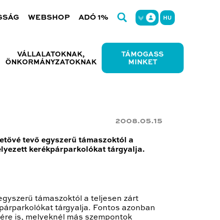
GSÁG
WEBSHOP
ADÓ 1%
HU
VÁLLALATOKNAK,
TÁMOGASS
ÖNKORMÁNYZATOKNAK
MINKET
2008.05.15
hetővé tevő egyszerű támaszoktól a
elyezett kerékpárparkolókat tárgyalja.
egyszerű támaszoktól a teljesen zárt
ékpárparkolókat tárgyalja. Fontos azonban
sére is, melyeknél más szempontok