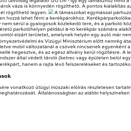
ti távolság legalább 120 cm - így egy támaszhoz mind a ké
rok váza is könnyedén rögzíthető. A pontos kialakítás az 
él rögzíthető legyen.
A támaszokat egymással párhuza
ben hozzá lehet férni a kerékpárokhoz. Kerékpárparkolóka
gy nem sérül a gyalogosok közlekedő tere, és a parkoló k
 méretű parkolóhelyen például 8-10 kerékpár számára alakí
alomtól elzárt területet, amelynek helyén egy autó már n
Környezetvédelmi és Vízügyi Minisztérium előtt nemrég át
lletve mobil változatánál a csövek nincsenek egyenként a
é hegesztve, és az egész állvány kerül rögzítésre. A l
dszer által védett tároló (ketrec vagy épületen belül egy 
kpárt, hanem a rajta lévő felszereléseket és tartozékoka
ások
sére vonatkozó útügyi műszaki előírás részletesen tarta
ghatározását. Általánosságban az alábbi helyszíneken j