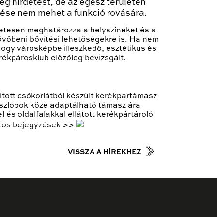
ég hirdetést, de az egész területen
zése nem mehet a funkció rovására.
zletesen meghatározza a helyszíneket és a
vőbeni bővítési lehetőségekre is. Ha nem
hogy városképbe illeszkedő, esztétikus és
rékpárosklub előzőleg bevizsgált.
lított csőkorlátból készült kerékpártámasz
oszlopok közé adaptálható támasz ára
 és oldalfalakkal ellátott kerékpártároló
atos bejegyzések >>
VISSZA A HÍREKHEZ