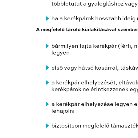
többletutat a gyalogláshoz vag
ha a kerékpárok hosszabb ideig 
A megfelelő tároló kialakításával szembe
bármilyen fajta kerékpár (férfi,
legyen
első vagy hátsó kosárral, táskáv
a kerékpár elhelyezését, eltávol
kerékpárok ne érintkezzenek eg
a kerékpár elhelyezése legyen eg
lehajolni
biztosítson megfelelő támaszték