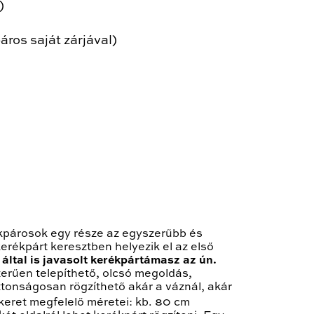
)
áros saját zárjával)
ékpárosok egy része az egyszerűbb és
erékpárt keresztben helyezik el az első
 által is javasolt kerékpártámasz az ún.
szerűen telepíthető, olcsó megoldás,
tonságosan rögzíthető akár a váznál, akár
eret megfelelő méretei: kb. 80 cm