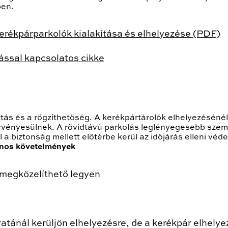
ben.
erékpárparkolók kialakítása és elhelyezése (PDF)
ással kapcsolatos cikke
ztás és a rögzíthetőség. A kerékpártárolók elhelyezésénél
ényesülnek. A rövidtávú parkolás leglényegesebb szempo
 biztonság mellett előtérbe kerül az időjárás elleni véde
ános követelmények
n megközelíthető legyen
járatánál kerüljön elhelyezésre, de a kerékpár elhe