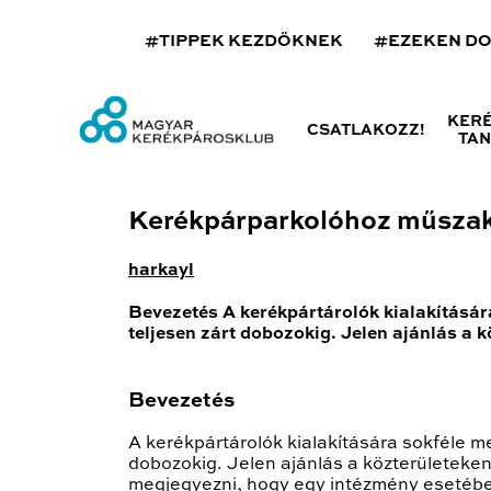
#TIPPEK KEZDŐKNEK
#EZEKEN D
KER
CSATLAKOZZ!
TA
Kerékpárparkolóhoz műszaki
harkayl
Bevezetés A kerékpártárolók kialakítására
teljesen zárt dobozokig. Jelen ajánlás a k
Bevezetés
A kerékpártárolók kialakítására sokféle me
dobozokig. Jelen ajánlás a közterületeken 
megjegyezni, hogy egy intézmény esetében