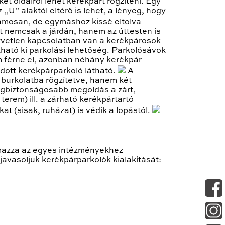
t oldalról lehet kerékpárt rögzíteni. Egy
„U” alaktól eltérő is lehet, a lényeg, hogy
mosan, de egymáshoz kissé eltolva
t nemcsak a járdán, hanem az úttesten is
özvetlen kapcsolatban van a kerékpárosok
tható ki parkolási lehetőség. Parkolósávok
em férne el, azonban néhány kerékpár
adott kerékpárparkoló látható.
A
 burkolatba rögzítetve, hanem két
egbiztonságosabb megoldás a zárt,
terem) ill. a zárható kerékpártartó
t (sisak, ruházat) is védik a lopástól.
lmazza az egyes intézményekhez
avasoljuk kerékpárparkolók kialakítását: