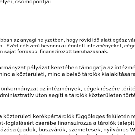
elyei, csomópontjai
ban az anyagi helyzetben, hogy rövid idő alatt egész vá
 Ezért célszerű bevonni az érintett intézményeket, cége
án saját forrásból finanszírozott beruházásnak.
ormányzat pályázat keretében támogatja az intézmén
ind a közterületi, mind a belső tárolók kialakításár
z önkormányzat az intézmények, cégek részére térít
adminisztratív úton segíti a tárolók közterületen tö
 a közterületi kerékpártárolók függőleges felületén 
-foglalásért cserébe finanszírozza a tárolók telepí
házása (padok, buszvárók, szemetesek, nyilvános W