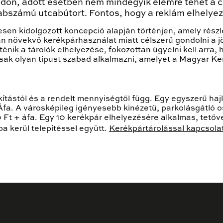
módon, adott esetben nem mindegyik elemre tehet a c
rabszámú utcabútort. Fontos, hogy a reklám elhelye
esen kidolgozott koncepció alapján történjen, amely rés
 növekvő kerékpárhasználat miatt célszerű gondolni a jö
nik a tárolók elhelyezése, fokozottan ügyelni kell arra, 
sak olyan típust szabad alkalmazni, amelyet a Magyar Ke
ítástól és a rendelt mennyiségtől függ. Egy egyszerű haj
 Áfa. A városképileg igényesebb kinézetű, parkolásgátló 
t + áfa. Egy 10 kerékpár elhelyezésére alkalmas, tetővel
ba kerül telepítéssel együtt.
Kerékpártárolással kapcsol