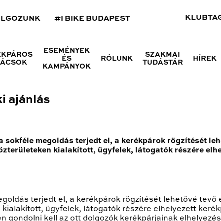
KLUBTA
OLGOZUNK
#I BIKE BUDAPEST
ESEMÉNYEK
ÉKPÁROS
SZAKMAI
ÉS
RÓLUNK
HÍREK
NÁCSOK
TUDÁSTÁR
KAMPÁNYOK
 ajánlás
 sokféle megoldás terjedt el, a kerékpárok rögzítését le
özterületeken kialakított, ügyfelek, látogatók részére elh
goldás terjedt el, a kerékpárok rögzítését lehetővé tevő 
kialakított, ügyfelek, látogatók részére elhelyezett ker
 gondolni kell az ott dolgozók kerékpárjainak elhelyezé