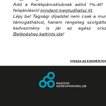
Add a Kerékpárosklubnak adód 1%-át!
felajánlásról
mindent megtudhatsz itt
.
Lépj be! Tagsági díjaddal nem csak a mu
támogathatod, hanem rengeteg szolgált
kedvezmény is jár az egész orsz
Belépéshez kattints ide
!
VISSZA AZ ESEMÉNYE