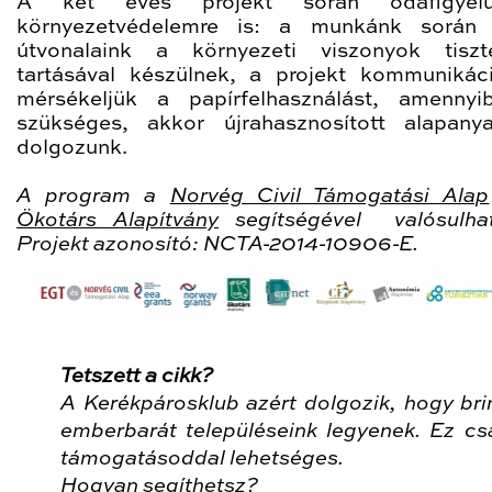
A két éves projekt során odafigye
környezetvédelemre is: a munkánk során k
útvonalaink a környezeti viszonyok tiszt
tartásával készülnek, a projekt kommunikác
mérsékeljük a papírfelhasználást, amenny
szükséges, akkor újrahasznosított alapany
dolgozunk.
A program a
Norvég Civil Támogatási Alap
Ökotárs Alapítvány
segítségével valósulh
Projekt azonosító: NCTA-2014-10906-E.
Tetszett a cikk?
A Kerékpárosklub azért dolgozik, hogy bri
emberbarát településeink legyenek. Ez cs
támogatásoddal lehetséges.
Hogyan segíthetsz?