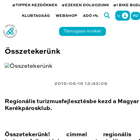
#TIPPEK KEZDŐKNEK
#EZEKEN DOLGOZUNK
#I BIKE BU
KLUBTAGSÁG
WEBSHOP
ADÓ 1%
HU
Támogass minket
Összetekerünk
2015-06-16 13:43:06
Regionális turizmusfejlesztésbe kezd a Magyar
Kerékpárosklub.
Összetekerünk! címmel regionális