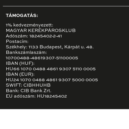
TÁMOGATÁS:
1% kedvezményezett:
MAGYAR KERÉKPÁROSKLUB
Adószám: 18245402-2-41
Postacím:
Székhely: 1133 Budapest, Kárpát u. 48.
Bankszámlaszám:
10700488-48619307-51100005
IBAN (HUF):
HU66 1070 0488 4861 9307 5110 0005
IBAN (EUR):
HU24 1070 0488 4861 9307 5000 0005
SWIFT: CIBHHUHB
Bank: CIB Bank Zrt.
EU adószám: HU18245402