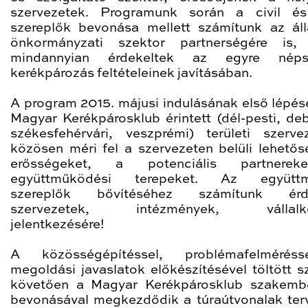
szervezetek. Programunk során a civil és
szereplők bevonása mellett számítunk az ál
önkormányzati szektor partnerségére is, 
mindannyian érdekeltek az egyre néps
kerékpározás feltételeinek javításában.
A program 2015. májusi indulásának első lépés
Magyar Kerékpárosklub érintett (dél-pesti, deb
székesfehérvári, veszprémi) területi szervez
közösen méri fel a szervezeten belüli lehetős
erősségeket, a potenciális partnere
együttműködési terepeket. Az együtt
szereplők bővítéséhez számítunk érd
szervezetek, intézmények, vállalk
jelentkezésére!
A közösségépítéssel, problémafelmérés
megoldási javaslatok előkészítésével töltött s
követően a Magyar Kerékpárosklub szakemb
bevonásával megkezdődik a túraútvonalak ter