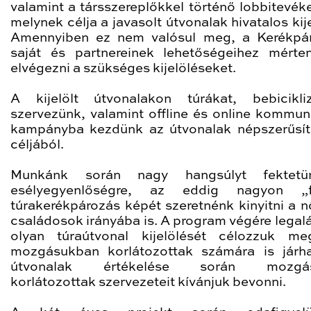
valamint a társszereplőkkel történő lobbitevék
melynek célja a javasolt útvonalak hivatalos kij
Amennyiben ez nem valósul meg, a Kerékpá
saját és partnereinek lehetőségeihez mérte
elvégezni a szükséges kijelöléseket.
A kijelölt útvonalakon túrákat, bebicikli
szervezünk, valamint offline és online kommun
kampányba kezdünk az útvonalak népszerűsí
céljából.
Munkánk során nagy hangsúlyt fektet
esélyegyenlőségre, az eddig nagyon „fé
túrakerékpározás képét szeretnénk kinyitni a n
családosok irányába is. A program végére legal
olyan túraútvonal kijelölését célozzuk m
mozgásukban korlátozottak számára is járh
útvonalak értékelése során mozgás
korlátozottak szervezeteit kívánjuk bevonni.