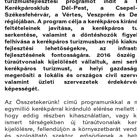
turizmusfejlesztési programot indít a 
Kerékpárosklub Dél-Pest, a Csepel-s
Székesfehérvár, a Vértes, Veszprém és De
régiójában. A program célja a kerékpáros kirán
feltételeinek javítása, a kerékpáros tu
serkentése, valamint a döntéshozók figye
felhívása a kerékpáros turizmusban rejlő kiakn
fejlesztési lehetőségekre, az infrastr
fejlesztésének fontosságára. 2016 őszéig
túraútvonalak kijelölését vállaltuk, ami ser
kerékpáros turizmust, a helyi gazdasá
megerősíti a lokális és országos civil szerv
valamint üzleti szervezetek érdekérvén
képességét.
Az Összetekerünk! című programunkkal a m
egymillió kerékpárral kiránduló elérése mellett
hogy eddig részben kihasználatlan, vagy 
ismert térségekben új túraútvonalak kerü
kijelölésre, fellendüljön a környezetbarát vend
és szolgáltató szektor, erősödjenek a hely