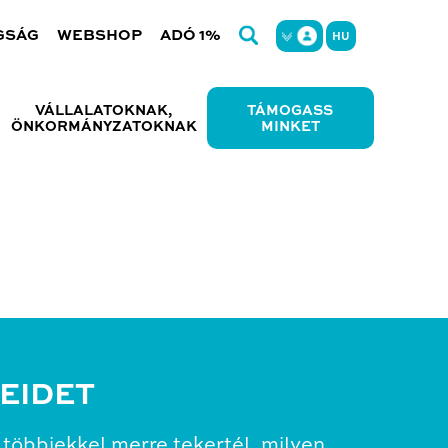
GSÁG
WEBSHOP
ADÓ 1%
HU
VÁLLALATOKNAK,
TÁMOGASS
ÖNKORMÁNYZATOKNAK
MINKET
EIDET
többiekkel merre tekertél, milyen