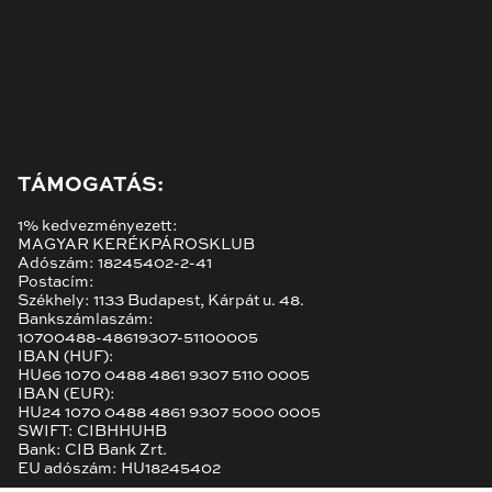
TÁMOGATÁS:
1% kedvezményezett:
MAGYAR KERÉKPÁROSKLUB
Adószám: 18245402-2-41
Postacím:
Székhely: 1133 Budapest, Kárpát u. 48.
Bankszámlaszám:
10700488-48619307-51100005
IBAN (HUF):
HU66 1070 0488 4861 9307 5110 0005
IBAN (EUR):
HU24 1070 0488 4861 9307 5000 0005
SWIFT: CIBHHUHB
Bank: CIB Bank Zrt.
EU adószám: HU18245402