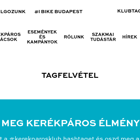
KLUBTA
OLGOZUNK
#I BIKE BUDAPEST
ESEMÉNYEK
ÉKPÁROS
SZAKMAI
ÉS
RÓLUNK
HÍREK
NÁCSOK
TUDÁSTÁR
KAMPÁNYOK
TAGFELVÉTEL
 MEG KERÉKPÁROS ÉLMÉNY
t a #kerekparosklub hashtaget és oszd meg a 