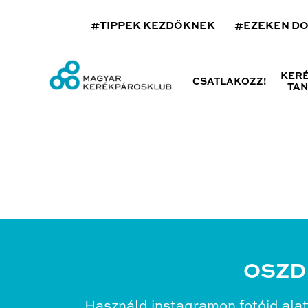
#TIPPEK KEZDŐKNEK
#EZEKEN D
KER
CSATLAKOZZ!
TA
OSZD
Használd instagramon fotóid alat