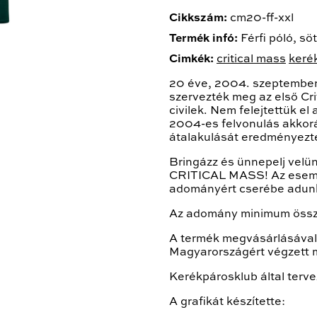
Cikkszám:
cm20-ff-xxl
Termék infó:
Férfi póló, sö
Cimkék:
critical mass
keré
20 éve, 2004. szeptember
szervezték meg az első Cri
civilek. Nem felejtettük el
2004-es felvonulás akkorá
átalakulását eredményezt
Bringázz és ünnepelj vel
CRITICAL MASS! Az esemén
adományért cserébe adun
Az adomány minimum össz
A termék megvásárlásával 
Magyarországért végzett
Kerékpárosklub által terv
A grafikát készítette: