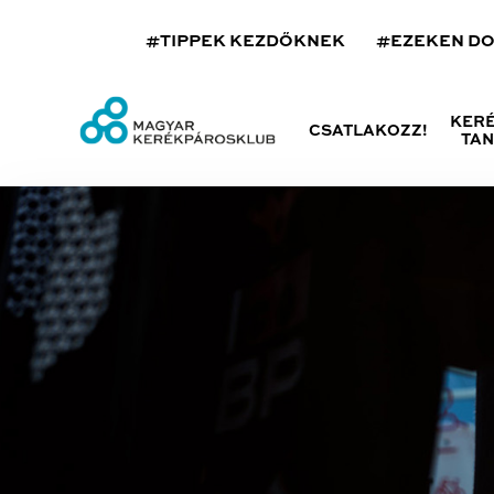
#TIPPEK KEZDŐKNEK
#EZEKEN D
KER
CSATLAKOZZ!
TA