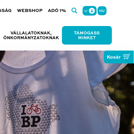
GSÁG
WEBSHOP
ADÓ 1%
HU
VÁLLALATOKNAK,
TÁMOGASS
ÖNKORMÁNYZATOKNAK
MINKET
Kosár