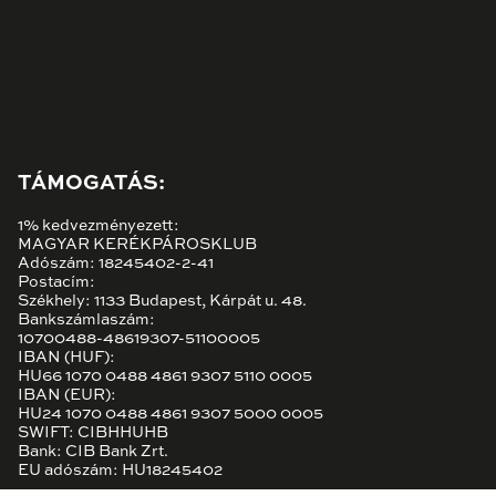
TÁMOGATÁS:
1% kedvezményezett:
MAGYAR KERÉKPÁROSKLUB
Adószám: 18245402-2-41
Postacím:
Székhely: 1133 Budapest, Kárpát u. 48.
Bankszámlaszám:
10700488-48619307-51100005
IBAN (HUF):
HU66 1070 0488 4861 9307 5110 0005
IBAN (EUR):
HU24 1070 0488 4861 9307 5000 0005
SWIFT: CIBHHUHB
Bank: CIB Bank Zrt.
EU adószám: HU18245402