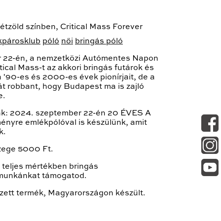
tétzöld színben, Critical Mass Forever
kpárosklub
póló
női
bringás póló
 22-én, a nemzetközi Autómentes Napon
tical Mass-t az akkori bringás futárok és
 a '90-es és 2000-es évek pionírjait, de a
t robbant, hogy Budapest ma is zajló
e.
ünk: 2024. szeptember 22-én 20 ÉVES A
yre emlékpólóval is készülünk, amit
k.
ege 5000 Ft.
teljes mértékben bringás
 munkánkat támogatod.
ezett termék, Magyarországon készült.