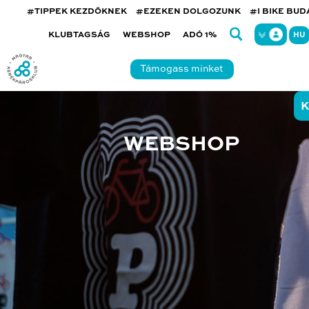
#TIPPEK KEZDŐKNEK
#EZEKEN DOLGOZUNK
#I BIKE BU
KLUBTAGSÁG
WEBSHOP
ADÓ 1%
HU
Támogass minket
K
WEBSHOP