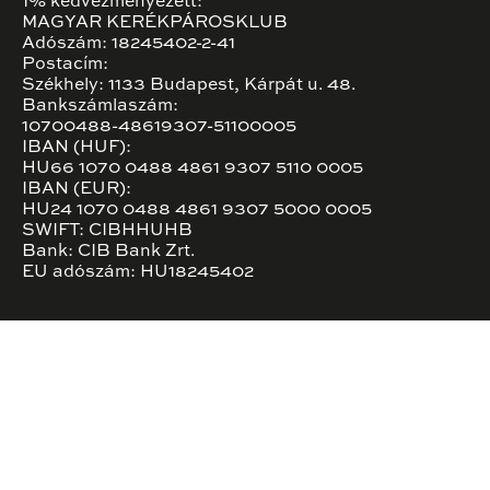
1% kedvezményezett:
MAGYAR KERÉKPÁROSKLUB
Adószám: 18245402-2-41
Postacím:
Székhely: 1133 Budapest, Kárpát u. 48.
Bankszámlaszám:
10700488-48619307-51100005
IBAN (HUF):
HU66 1070 0488 4861 9307 5110 0005
IBAN (EUR):
HU24 1070 0488 4861 9307 5000 0005
SWIFT: CIBHHUHB
Bank: CIB Bank Zrt.
EU adószám: HU18245402