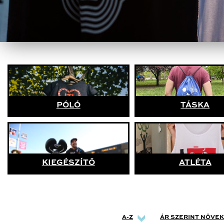
PÓLÓ
TÁSKA
KIEGÉSZÍTŐ
ATLÉTA
A-Z
ÁR SZERINT NÖVE