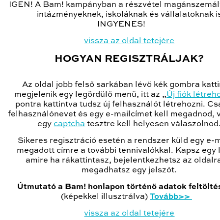
IGEN! A Bam! kampányban a részvétel magánszemál
intázményeknek, iskoláknak és vállalatoknak i
INGYENES!
vissza az oldal tetejére
HOGYAN REGISZTRÁLJAK?
Az oldal jobb felső sarkában lévő kék gombra katt
megjelenik egy legördülő menü, itt az „
Új fiók létre
pontra kattintva tudsz új felhasználót létrehozni. C
felhasználónevet és egy e-mailcímet kell megadnod, 
egy
captcha
tesztre kell helyesen válaszolnod
Sikeres regisztráció esetén a rendszer küld egy e-m
megadott címre a további tennivalókkal. Kapsz egy l
amire ha rákattintasz, bejelentkezhetsz az oldalr
megadhatsz egy jelszót.
Útmutató a Bam! honlapon történő adatok feltölt
(képekkel illusztrálva)
Tovább>>
vissza az oldal tetejére