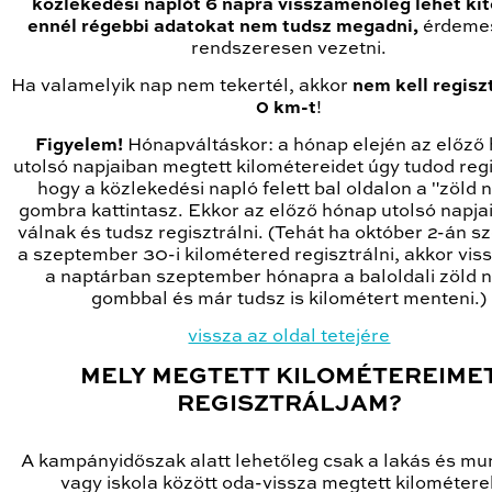
közlekedési naplót 6 napra visszamenőleg lehet kit
ennél régebbi adatokat nem tudsz megadni,
érdemes
rendszeresen vezetni.
Ha valamelyik nap nem tekertél, akkor
nem kell regisz
0 km-t
!
Figyelem!
Hónapváltáskor: a hónap elején az előző
utolsó napjaiban megtett kilométereidet úgy tudod regi
hogy a közlekedési napló felett bal oldalon a "zöld n
gombra kattintasz. Ekkor az előző hónap utolsó napjai
válnak és tudsz regisztrálni. (Tehát ha október 2-án s
a szeptember 30-i kilométered regisztrálni, akkor vi
a naptárban szeptember hónapra a baloldali zöld n
gombbal és már tudsz is kilométert menteni.)
vissza az oldal tetejére
MELY MEGTETT KILOMÉTEREIME
REGISZTRÁLJAM?
A kampányidőszak alatt lehetőleg csak a lakás és m
vagy iskola között oda-vissza megtett kilométere