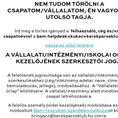
NEM TUDOM TÖRÖLNI A
CSAPATOM/VÁLLALATOM, ÉN VAGYO
UTOLSÓ TAGJA.
Írd meg a törlés igányed a
felhasználó, cég és/v
csapatnévvel
a
bam-helpdesk<kukac>kerekparosklu
vissza az oldal tetejére
A VÁLLALATI/INTÉZMÉNYI/ISKOLAI 
KEZELŐJÉNEK SZERKESZTŐI JOG
A felelősnek jogosultsága van az vállalati/intézmény
szerkesztéséhez (cég/intézmény adatai: neve, címe,
bemutatkozás, jellege), módosításához. A "Vállalaté
űrlap" kitöltésére. A vállalat/intézmény alatt mindös
csapat létrehozására.
A felelős személy (oldal kezelőjének) módosítása es
módosított
Bam! részvételi szándéknyilatkozat
ot k
bringazz@kerekparosklub.hu címre.