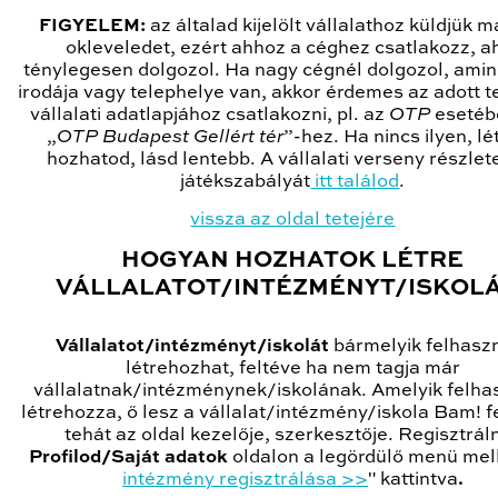
FIGYELEM:
az általad kijelölt vállalathoz küldjük m
okleveledet, ezért ahhoz a céghez csatlakozz, a
ténylegesen dolgozol. Ha nagy cégnél dolgozol, amin
irodája vagy telephelye van, akkor érdemes az adott t
vállalati adatlapjához csatlakozni, pl. az
OTP
esetéb
„
OTP Budapest Gellért tér
”-hez. Ha nincs ilyen, lét
hozhatod, lásd lentebb. A vállalati verseny részlete
játékszabályát
itt találod
.
vissza az oldal tetejére
HOGYAN HOZHATOK LÉTRE
VÁLLALATOT/INTÉZMÉNYT/ISKOL
Vállalatot/intézményt/iskolát
bármelyik felhasz
létrehozhat, feltéve ha nem tagja már
vállalatnak/intézménynek/iskolának. Amelyik felha
létrehozza, ő lesz a vállalat/intézmény/iskola Bam! f
tehát az oldal kezelője, szerkesztője. Regisztráln
Profilod/Saját adatok
oldalon a legördülő menü mell
intézmény regisztrálása >>
" kattintva
.