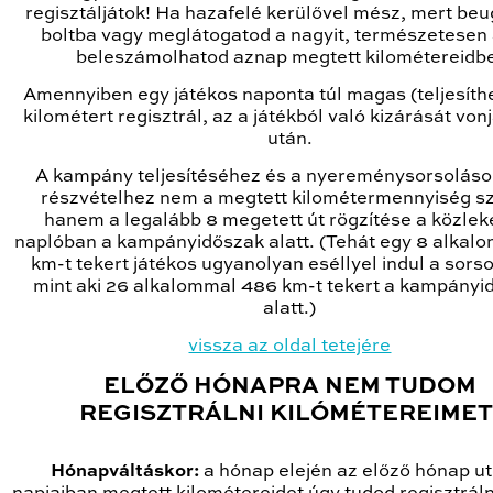
regisztáljátok! Ha hazafelé kerülővel mész, mert beu
boltba vagy meglátogatod a nagyit, természetesen 
beleszámolhatod aznap megtett kilométereidb
Amennyiben egy játékos naponta túl magas (teljesíth
kilométert regisztrál, az a játékból való kizárását vo
után.
A kampány teljesítéséhez és a nyereménysorsoláso
részvételhez nem a megtett kilométermennyiség sz
hanem a legalább 8 megetett út rögzítése a közlek
naplóban a kampányidőszak alatt. (Tehát egy 8 alkal
km-t tekert játékos ugyanolyan eséllyel indul a sors
mint aki 26 alkalommal 486 km-t tekert a kampányi
alatt.)
vissza az oldal tetejére
ELŐZŐ HÓNAPRA NEM TUDOM
REGISZTRÁLNI KILÓMÉTEREIMET
Hónapváltáskor:
a hónap elején az előző hónap u