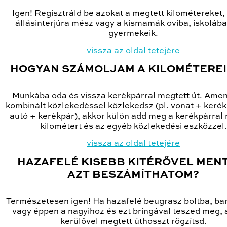
Igen! Regisztráld be azokat a megtett kilométereket,
állásinterjúra mész vagy a kismamák oviba, iskolába
gyermekeik.
vissza az oldal tetejére
HOGYAN SZÁMOLJAM A KILOMÉTERE
Munkába oda és vissza kerékpárral megtett út. Ame
kombinált közlekedéssel közlekedsz (pl. vonat + keré
autó + kerékpár), akkor külön add meg a kerékpárral
kilométert és az egyéb közlekedési eszközzel.
vissza az oldal tetejére
HAZAFELÉ KISEBB KITÉRŐVEL MEN
AZT BESZÁMÍTHATOM?
Természetesen igen! Ha hazafelé beugrasz boltba, ba
vagy éppen a nagyihoz és ezt bringával teszed meg, 
kerülővel megtett úthosszt rögzítsd.