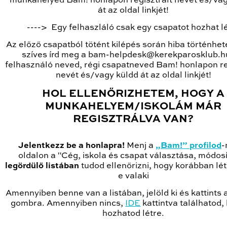
munkahelyed Bam! honlapon regisztrált nevét és/vag
át az oldal linkjét!
----> Egy felhaszláló csak egy csapatot hozhat l
Az előző csapatból tötént kilépés során hiba történhet
szíves írd meg a bam-helpdesk@kerekparosklub.h
felhasználó neved, régi csapatneved Bam! honlapon re
nevét és/vagy küldd át az oldal linkjét!
HOL ELLENŐRIZHETEM, HOGY A
MUNKAHELYEM/ISKOLÁM MÁR
REGISZTRÁLVA VAN?
Jelentkezz be a honlapra!
Menj a
„Bam!” profilod
-
oldalon a "Cég, iskola és csapat választása, módos
legördülő listában
tudod ellenőrizni, hogy korábban lé
e valaki
Amennyiben benne van a listában, jelöld ki és kattints
gombra. Amennyiben nincs,
IDE
kattintva találhatod
hozhatod létre.