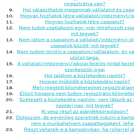
regisztrálva van?
Hol választhatok magamnak vállalatot és csa
Hogyan hozhatok létre vállalatot/intézményt/i
Hogyan hozhatok létre csapatot?
Nem tudok csatlakozni egy, már létrehozott csa
mit tegyek?
Nem látom a csapatom a vállalati/intézményi ol
csapatok között, mit tegyek?
Nem tudom törölni a csapatom/vállalatom, én v
utolsó tagja.
A vállalati/intézményi/iskolai felelős (oldal keze
szerkesztői jogai
Hol találom a közlekedési naplót?
Hogyan működik a közlekedési napló?
Mely megtett kilométereimet regisztrálja
Előző hónapra nem tudom regisztrálni kilóméte
Szétesett a közlekedési naplóm, nem látszik az
naptári nap, mit tegyek?
Ki vesz részt az ajándéksorsoláson?
Dolgozom, de egyénileg szeretnék indulni a kam
nem a munkahelyem csapattagjaként, lehe
Részt vehetek-e a kampányban, ha rollerrel j