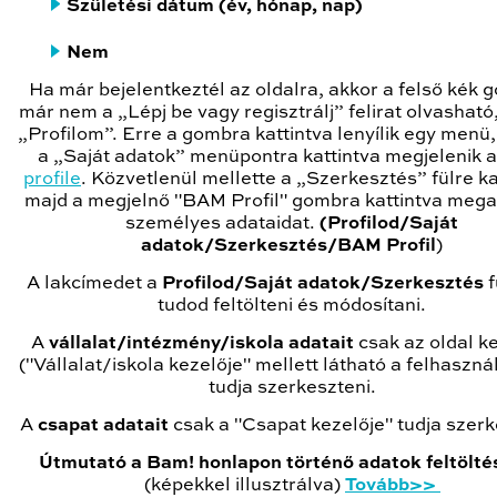
Születési dátum (év, hónap, nap)
Nem
Ha már bejelentkeztél az oldalra, akkor a felső kék
már nem a „Lépj be vagy regisztrálj” felirat olvashat
„Profilom”. Erre a gombra kattintva lenyílik egy menü
a „Saját adatok” menüpontra kattintva megjelenik 
profile
. Közvetlenül mellette a „Szerkesztés” fülre ka
majd a megjelnő "BAM Profil" gombra kattintva meg
személyes adataidat.
(Profilod/Saját
adatok/Szerkesztés/BAM Profil
)
A lakcímedet a
Profilod/Saját adatok/Szerkesztés
f
tudod feltölteni és módosítani.
A
vállalat/intézmény/iskola adatait
csak az oldal k
("Vállalat/iskola kezelője" mellett látható a felhaszná
tudja szerkeszteni.
A
csapat adatait
csak a "Csapat kezelője" tudja szerk
Útmutató a Bam! honlapon történő adatok feltölt
(képekkel illusztrálva)
Tovább>>