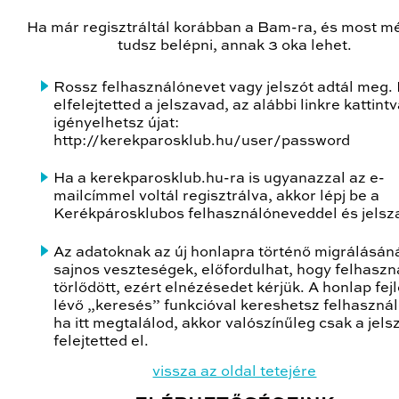
Ha már regisztráltál korábban a Bam-ra, és most 
tudsz belépni, annak 3 oka lehet.
Rossz felhasználónevet vagy jelszót adtál meg.
elfelejtetted a jelszavad, az alábbi linkre kattint
igényelhetsz újat:
http://kerekparosklub.hu/user/password
Ha a kerekparosklub.hu-ra is ugyanazzal az e-
mailcímmel voltál regisztrálva, akkor lépj be a
Kerékpárosklubos felhasználóneveddel és jelsz
Az adatoknak az új honlapra történő migrálásáná
sajnos veszteségek, előfordulhat, hogy felhaszn
törlődött, ezért elnézésedet kérjük. A honlap fe
lévő „keresés” funkcióval kereshetsz felhasznál
ha itt megtalálod, akkor valószínűleg csak a jel
felejtetted el.
vissza az oldal tetejére