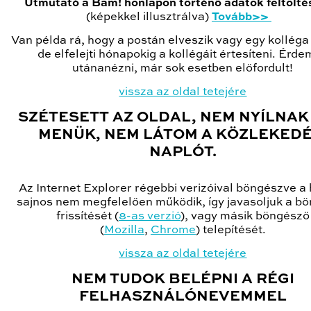
Útmutató a Bam! honlapon történő adatok feltölt
(képekkel illusztrálva)
Tovább>>
Van példa rá, hogy a postán elveszik vagy egy kolléga 
de elfelejti hónapokig a kollégáit értesíteni. Érd
utánanézni, már sok esetben előfordult!
vissza az oldal tetejére
SZÉTESETT AZ OLDAL, NEM NYÍLNAK 
MENÜK, NEM LÁTOM A KÖZLEKEDÉ
NAPLÓT.
Az Internet Explorer régebbi verizóival böngészve a
sajnos nem megfelelően működik, így javasoljuk a b
frissítését (
8-as verzió
), vagy másik böngésző
(
Mozilla
,
Chrome
) telepítését.
vissza az oldal tetejére
NEM TUDOK BELÉPNI A RÉGI
FELHASZNÁLÓNEVEMMEL