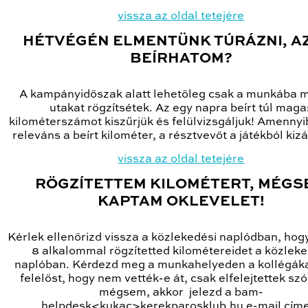
vissza az oldal tetejére
HÉTVÉGÉN ELMENTÜNK TÚRÁZNI, AZ
BEÍRHATOM?
A kampányidőszak alatt lehetőleg csak a munkába m
utakat rögzítsétek. Az egy napra beírt túl maga
kilométerszámot kiszűrjük és felülvizsgáljuk! Amenny
releváns a beírt kilométer, a résztvevőt a játékból kizá
vissza az oldal tetejére
RÖGZÍTETTEM KILOMÉTERT, MÉGS
KAPTAM OKLEVELET!
Kérlek ellenőrizd vissza a közlekedési naplódban, hog
8 alkalommal rögzítetted kilométereidet a közleke
naplóban. Kérdezd meg a munkahelyeden a kollégák
felelőst, hogy nem vették-e át, csak elfelejtettek szó
mégsem, akkor jelezd a bam-
helpdesk<kukac>kerekparosklub.hu e-mail cím