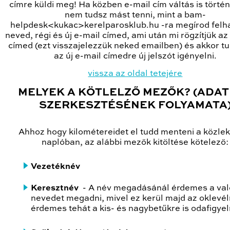
címre küldi meg! Ha közben e-mail cím váltás is történ
nem tudsz mást tenni, mint a bam-
helpdesk<kukac>kerelparosklub.hu -ra megírod felh
neved, régi és új e-mail címed, ami után mi rögzítjük az 
címed (ezt visszajelezzük neked emailben) és akkor t
az új e-mail címedre új jelszót igényelni.
vissza az oldal tetejére
MELYEK A KÖTLELZŐ MEZŐK? (ADA
SZERKESZTÉSÉNEK FOLYAMATA
Ahhoz hogy kilométereidet el tudd menteni a közle
naplóban, az alábbi mezők kitöltése kötelező:
Vezetéknév
Keresztnév
- A név megadásánál érdemes a val
nevedet megadni, mivel ez kerül majd az oklevél
érdemes tehát a kis- és nagybetűkre is odafigyel