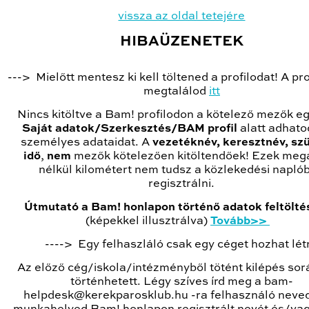
vissza az oldal tetejére
HIBAÜZENETEK
---> Mielőtt mentesz ki kell töltened a profilodat! A prof
megtalálod
itt
Nincs kitöltve a Bam! profilodon a kötelező mezők eg
Saját adatok/Szerkesztés/BAM profil
alatt adhat
személyes adataidat. A
vezetéknév, keresztnév, szü
idő
,
nem
mezők kötelezően kitöltendőek! Ezek me
nélkül kilométert nem tudsz a közlekedési napló
regisztrálni.
Útmutató a Bam! honlapon történő adatok feltölt
(képekkel illusztrálva)
Tovább>>
----> Egy felhaszláló csak egy céget hozhat lét
Az előző cég/iskola/intézményből tötént kilépés sor
történhetett. Légy szíves írd meg a bam-
helpdesk@kerekparosklub.hu -ra felhasználó neved