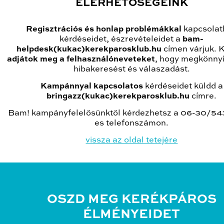
ELÉRHETŐSÉGEINK
Regisztrációs és honlap problémákkal
kapcsolat
kérdéseidet, észrevételeidet a
bam-
helpdesk(kukac)kerekparosklub.hu
címen várjuk. K
adjátok meg a felhasználóneveteket
, hogy megkönnyí
hibakeresést és válaszadást.
Kampánnyal kapcsolatos
kérdéseidet küldd a
bringazz(kukac)kerekparosklub.hu
címre.
Bam! kampányfelelősünktől kérdezhetsz a 06-30/54
es telefonszámon.
vissza az oldal tetejére
OSZD MEG KERÉKPÁROS
ÉLMÉNYEIDET