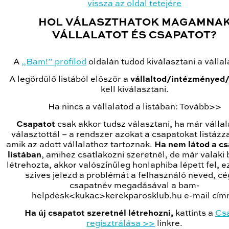
vissza az oldal tetejére
HOL VÁLASZTHATOK MAGAMNA
VÁLLALATOT ÉS CSAPATOT?
A
„Bam!” profilod
oldalán tudod kiválasztani a vállal
A legördülő listából először a
vállaltod/intézményed/
kell kiválasztani.
Ha nincs a vállalatod a listában: Tovább>>
Csapatot
csak akkor tudsz választani, ha már vállala
választottál – a rendszer azokat a csapatokat listázz
amik az adott vállalathoz tartoznak.
Ha nem látod a cs
listában
, amihez csatlakozni szeretnél, de már valaki 
létrehozta, akkor valószínűleg honlaphiba lépett fel, e
szíves jelezd a problémát a felhasználó neved, cé
csapatnév megadásával a bam-
helpdesk<kukac>kerekparosklub.hu e-mail címr
Ha új csapatot szeretnél létrehozni,
kattints a
Cs
regisztrálása >>
linkre.