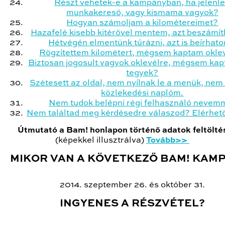
Részt vehetek-e a kampányban, ha jelenl
munkakereső, vagy kismama vagyok?
Hogyan számoljam a kilométereimet?
Hazafelé kisebb kitérővel mentem, azt beszámí
Hétvégén elmentünk túrázni, azt is beírhat
Rögzítettem kilométert, mégsem kaptam oklev
Biztosan jogosult vagyok oklevélre, mégsem kap
tegyek?
Szétesett az oldal, nem nyílnak le a menük, nem
közlekedési naplóm.
Nem tudok belépni régi felhasználó nevem
Nem találtad meg kérdésedre válaszod? Elérhet
Útmutató a Bam! honlapon történő adatok feltölt
(képekkel illusztrálva)
Tovább>>
MIKOR VAN A KÖVETKEZŐ BAM! KAM
2014. szeptember 26. és október 31.
INGYENES A RÉSZVÉTEL?