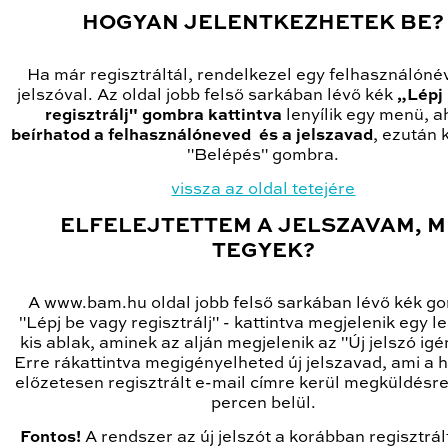
HOGYAN JELENTKEZHETEK BE?
Ha már regisztráltál, rendelkezel egy felhasználóné
jelszóval. Az oldal jobb felső sarkában lévő kék
„Lépj
regisztrálj" gombra kattintva
lenyílik egy menü, 
beírhatod a felhasználóneved és a jelszavad
, ezután 
"Belépés" gombra.
vissza az oldal tetejére
ELFELEJTETTEM A JELSZAVAM, M
TEGYEK?
A www.bam.hu oldal jobb felső sarkában lévő kék g
"Lépj be vagy regisztrálj" - kattintva megjelenik egy l
kis ablak, aminek az alján megjelenik az "Új jelszó igé
Erre rákattintva megigényelheted új jelszavad, ami a 
előzetesen regisztrált e-mail címre kerül megküldésr
percen belül.
Fontos!
A rendszer az új jelszót a korábban regisztrál