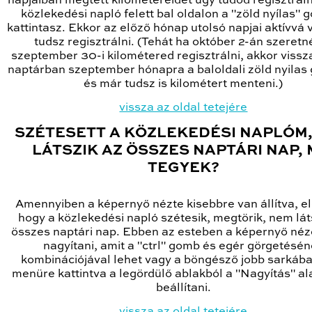
napjaiban megtett kilométereidet úgy tudod regisztráln
közlekedési napló felett bal oldalon a "zöld nyílas"
kattintasz. Ekkor az előző hónap utolsó napjai aktívvá 
tudsz regisztrálni. (Tehát ha október 2-án szeretn
szeptember 30-i kilométered regisztrálni, akkor viss
naptárban szeptember hónapra a baloldali zöld nyila
és már tudsz is kilométert menteni.)
vissza az oldal tetejére
SZÉTESETT A KÖZLEKEDÉSI NAPLÓM
LÁTSZIK AZ ÖSSZES NAPTÁRI NAP, 
TEGYEK?
Amennyiben a képernyő nézte kisebbre van állítva, el
hogy a közlekedési napló szétesik, megtörik, nem lát
összes naptári nap. Ebben az esteben a képernyő néze
nagyítani, amit a "ctrl" gomb és egér görgetésé
kombinációjával lehet vagy a böngésző jobb sarkába
menüre kattintva a legördülő ablakból a "Nagyítás" ala
beállítani.
vissza az oldal tetejére