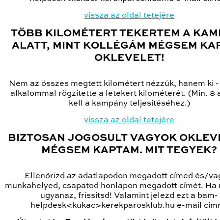
vissza az oldal tetejére
TÖBB KILOMÉTERT TEKERTEM A KA
ALATT, MINT KOLLÉGÁM MÉGSEM KA
OKLEVELET!
Nem az összes megtett kilométert nézzük, hanem ki 
alkalommal rögzítette a letekert kilométerét. (Min. 8
kell a kampány teljesítéséhez.)
vissza az oldal tetejére
BIZTOSAN JOGOSULT VAGYOK OKLEV
MÉGSEM KAPTAM. MIT TEGYEK?
Ellenőrizd az adatlapodon megadott címed és/va
munkahelyed, csapatod honlapon megadott címét. Ha
ugyanaz, frissítsd! Valamint jelezd ezt a bam-
helpdesk<kukac>kerekparosklub.hu e-mail címr