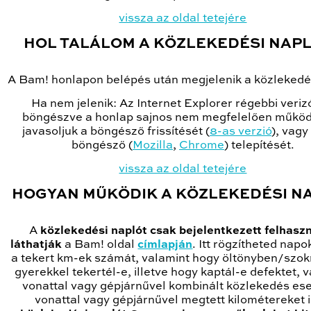
vissza az oldal tetejére
HOL TALÁLOM A KÖZLEKEDÉSI NAP
A Bam! honlapon belépés után megjelenik a közlekedé
Ha nem jelenik: Az Internet Explorer régebbi veriz
böngészve a honlap sajnos nem megfelelően működi
javasoljuk a böngésző frissítését (
8-as verzió
), vagy
böngésző (
Mozilla
,
Chrome
) telepítését.
vissza az oldal tetejére
HOGYAN MŰKÖDIK A KÖZLEKEDÉSI N
A
közlekedési naplót csak bejelentkezett felhasz
láthatják
a Bam! oldal
címlapján
. Itt rögzítheted napo
a tekert km-ek számát, valamint hogy öltönyben/szo
gyerekkel tekertél-e, illetve hogy kaptál-e defektet, 
vonattal vagy gépjárnűvel kombinált közlekedés ese
vonattal vagy gépjárnűvel megtett kilométereket 