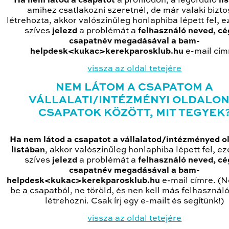
Ha nem látod a csapatot
a profilodon, a legördülő
li
amihez csatlakozni szeretnél, de már valaki bizt
létrehozta, akkor valószínűleg honlaphiba lépett fel, e
szíves
jelezd
a problémát a
felhasználó neved, cé
csapatnév megadásával a bam-
helpdesk<kukac>kerekparosklub.hu
e-mail cím
vissza az oldal tetejére
NEM LÁTOM A CSAPATOM A
VÁLLALATI/INTÉZMÉNYI OLDALON
CSAPATOK KÖZÖTT, MIT TEGYEK
Ha nem látod a csapatot a vállalatod/intézményed o
listában
, akkor valószínűleg honlaphiba lépett fel, ez
szíves
jelezd
a problémát a
felhasználó neved, cé
csapatnév megadásával a bam-
helpdesk<kukac>kerekparosklub.hu
e-mail címre. (Ne
be a csapatból, ne töröld, és nen kell más felhasználó
létrehozni. Csak írj egy e-mailt és segítünk!)
vissza az oldal tetejére