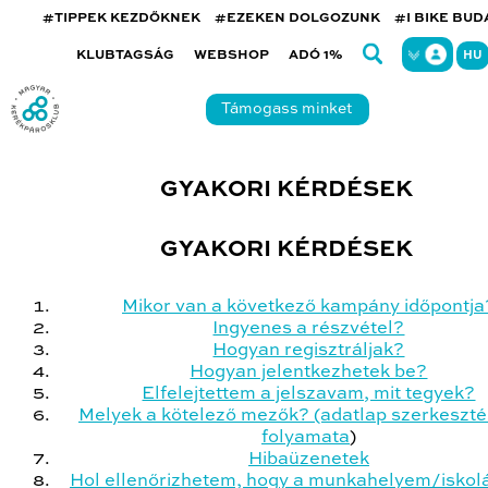
#TIPPEK KEZDŐKNEK
#EZEKEN DOLGOZUNK
#I BIKE BU
KLUBTAGSÁG
WEBSHOP
ADÓ 1%
HU
Támogass minket
GYAKORI KÉRDÉSEK
GYAKORI KÉRDÉSEK
Mikor van a következő kampány időpontja
Ingyenes a részvétel?
Hogyan regisztráljak?
Hogyan jelentkezhetek be?
Elfelejtettem a jelszavam, mit tegyek?
Melyek a kötelező mezők? (adatlap szerkeszt
folyamata
)
Hibaüzenetek
Hol ellenőrizhetem, hogy a munkahelyem/isko