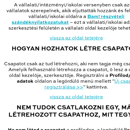
A vállalati/intézményi/iskolai versenyben csak az
vállalatok szerepelnek, akik eljuttatták hozzánk és fel
vállalati/iskolai oldalra a
Bam! részvételi
szándéknyilatkozatukat
– ezt a vállalati/iskolai a
szerkesztési felületén a vállalati oldal kezelője tehe
vissza az oldal tetejére
HOGYAN HOZHATOK LÉTRE CSAPAT
Csapatot csak az tud létrehozni, aki nem tagja még cs
Amelyik felhasználó létrehozza a csapatot, ő lesz a
oldal kezelője, szerkesztője. Regisztrálni a
Profilod
adatok
oldalon a legördülő menü mellett "
Új csa
regisztrálása >>
" kattintva.
vissza az oldal tetejére
NEM TUDOK CSATLAKOZNI EGY, M
LÉTREHOZOTT CSAPATHOZ, MIT TEG