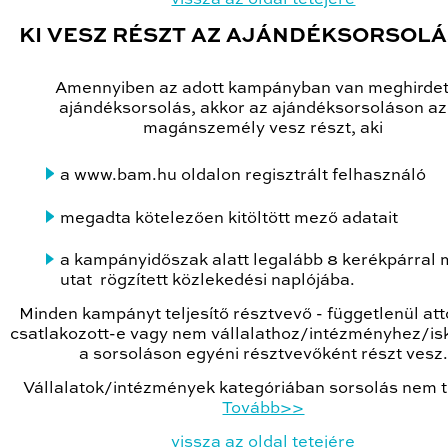
KI VESZ RÉSZT AZ AJÁNDÉKSORSOL
Amennyiben az adott kampányban van meghirdet
ajándéksorsolás, akkor az ajándéksorsoláson a
magánszemély vesz részt, aki
a www.bam.hu oldalon regisztrált felhasználó
megadta kötelezően kitöltött mező adatait
a kampányidőszak alatt legalább 8 kerékpárral 
utat rögzített közlekedési naplójába.
Minden kampányt teljesítő résztvevő - függetlenül att
csatlakozott-e vagy nem vállalathoz/intézményhez/is
a sorsoláson egyéni résztvevőként részt vesz.
Vállalatok/intézmények kategóriában sorsolás nem t
Tovább>>
vissza az oldal tetejére