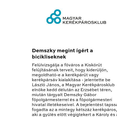
Demszky megint ígért a
bicikliseknek
Felülvizsgálja a főváros a Kiskörút
felújításának terveit, hogy kiderüljön,
megoldható-e a kerékpárút vagy
kerékpársáv kialakítása - jelentette be
László János, a Magyar Kerékpárosklub
elnöke kedd délután az Erzsébet téren,
miután tárgyalt Demszky Gábor
főpolgármesterrel és a főpolgármesteri
hivatal illetékeseivel. A bejelentést tapss
fogadta az a mintegy kétszáz kerékpáros
aki a gyűlés előtt végigtekert a Károly és 