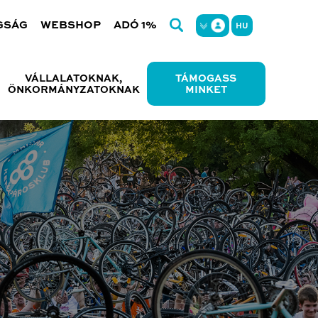
GSÁG
WEBSHOP
ADÓ 1%
HU
VÁLLALATOKNAK,
TÁMOGASS
ÖNKORMÁNYZATOKNAK
MINKET