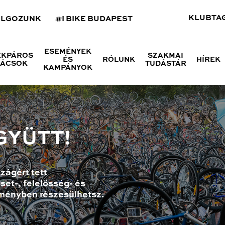
KLUBTA
OLGOZUNK
#I BIKE BUDAPEST
ESEMÉNYEK
ÉKPÁROS
SZAKMAI
ÉS
RÓLUNK
HÍREK
NÁCSOK
TUDÁSTÁR
KAMPÁNYOK
GYÜTT!
zágért tett
set-, felelősség- és
ményben részesülhetsz.