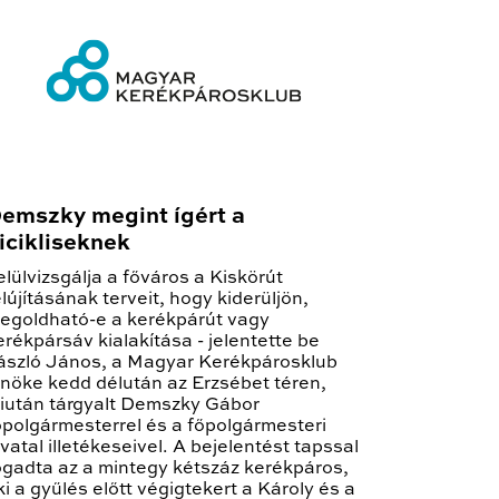
emszky megint ígért a
icikliseknek
elülvizsgálja a főváros a Kiskörút
elújításának terveit, hogy kiderüljön,
egoldható-e a kerékpárút vagy
erékpársáv kialakítása - jelentette be
ászló János, a Magyar Kerékpárosklub
lnöke kedd délután az Erzsébet téren,
iután tárgyalt Demszky Gábor
őpolgármesterrel és a főpolgármesteri
ivatal illetékeseivel. A bejelentést tapssal
ogadta az a mintegy kétszáz kerékpáros,
ki a gyűlés előtt végigtekert a Károly és a