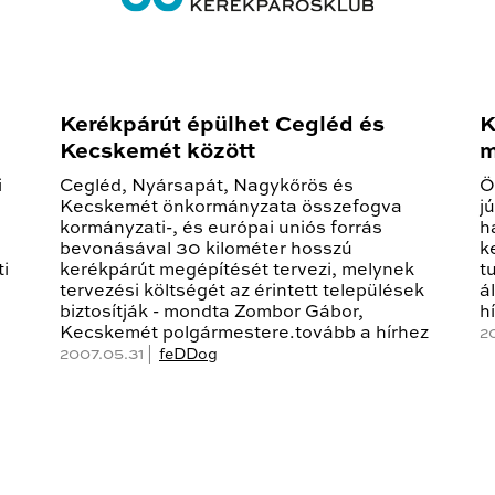
Kerékpárút épülhet Cegléd és
K
Kecskemét között
m
i
Cegléd, Nyársapát, Nagykőrös és
Ö
Kecskemét önkormányzata összefogva
j
kormányzati-, és európai uniós forrás
h
bevonásával 30 kilométer hosszú
k
ti
kerékpárút megépítését tervezi, melynek
t
tervezési költségét az érintett települések
á
biztosítják - mondta Zombor Gábor,
h
Kecskemét polgármestere.tovább a hírhez
2
2007.05.31 |
feDDog