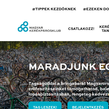
#TIPPEK KEZDŐKNEK
#EZEKEN D
KER
CSATLAKOZZ!
TA
MARADJUNK E
Tagságoddal a bringabarát Magyarors
erőfeszítéseinket támogathatod, bale
lopásbiztosításban, rengeteg kedvez
TAG LESZEK!
BEJELENTKEZÉS