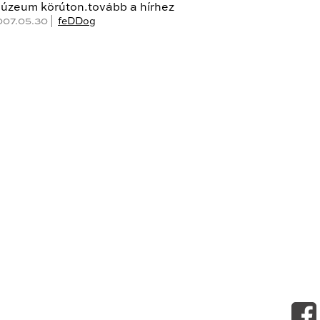
úzeum körúton.tovább a hírhez
007.05.30 |
feDDog