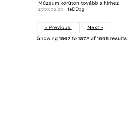
Múzeum körúton.tovább a hírhez
2007.05.30 |
feDDog
« Previous
Next »
Showing
1567
to
1572
of
1695
results