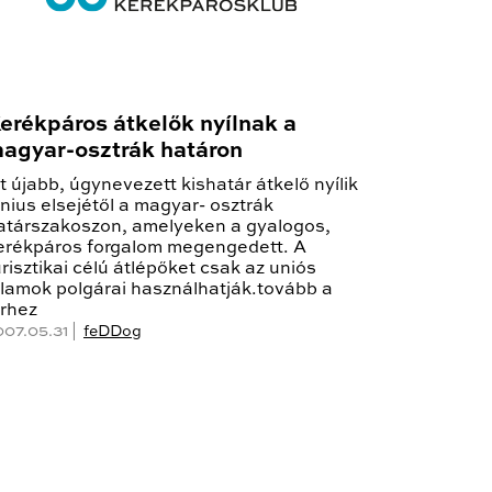
erékpáros átkelők nyílnak a
agyar-osztrák határon
t újabb, úgynevezett kishatár átkelő nyílik
únius elsejétől a magyar- osztrák
atárszakoszon, amelyeken a gyalogos,
erékpáros forgalom megengedett. A
urisztikai célú átlépőket csak az uniós
llamok polgárai használhatják.tovább a
írhez
007.05.31 |
feDDog