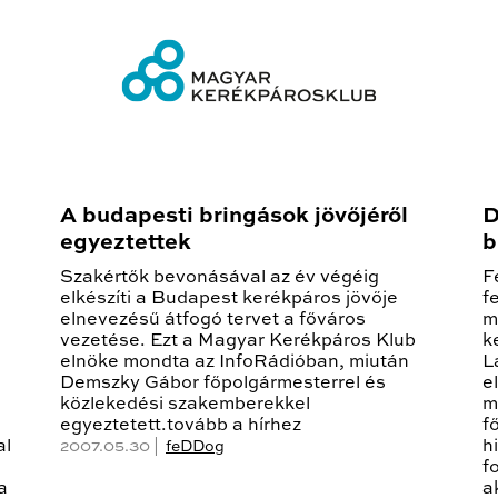
A budapesti bringások jövőjéről
D
egyeztettek
b
Szakértők bevonásával az év végéig
F
elkészíti a Budapest kerékpáros jövője
f
elnevezésű átfogó tervet a főváros
m
vezetése. Ezt a Magyar Kerékpáros Klub
k
elnöke mondta az InfoRádióban, miután
L
Demszky Gábor főpolgármesterrel és
e
közlekedési szakemberekkel
m
egyeztetett.tovább a hírhez
f
al
h
2007.05.30 |
feDDog
,
f
a
a